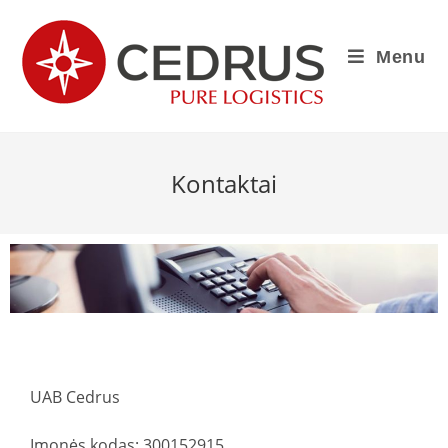
Menu
Kontaktai
UAB Cedrus
Įmonės kodas: 300152915