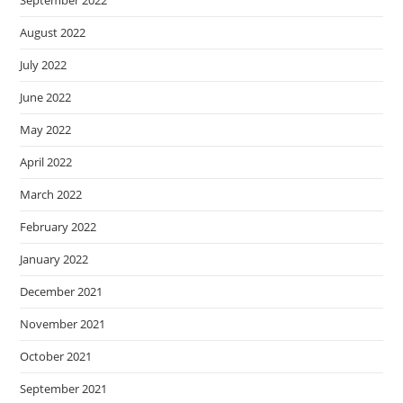
September 2022
August 2022
July 2022
June 2022
May 2022
April 2022
March 2022
February 2022
January 2022
December 2021
November 2021
October 2021
September 2021