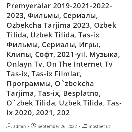
Premyeralar 2019-2021-2022-
2023, Фильмы, Сериалы,
Ozbekcha Tarjima 2023, Ozbek
Tilida, Uzbek Tilida, Tas-ix
Фильмы, Сериалы, Игры,
Клипы, Софт, 2021-yil, Музыка,
Onlayn Tv, On The Internet Tv
Tas-ix, Tas-ix Filmlar,
Программы, O`zbekcha
Tarjima, Tas-ix, Besplatno,
O`zbek Tilida, Uzbek Tilida, Tas-
ix 2020, 2021, 202
admin
September 26, 2022
mostbet uz