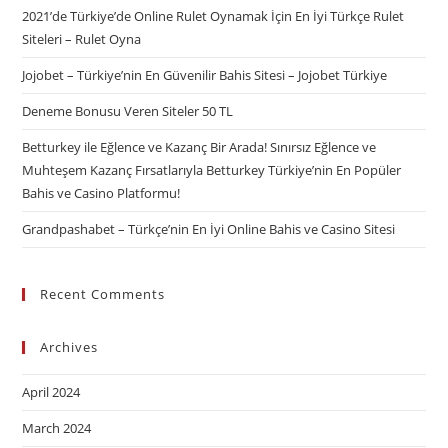
2021’de Türkiye’de Online Rulet Oynamak İçin En İyi Türkçe Rulet
Siteleri – Rulet Oyna
Jojobet – Türkiye’nin En Güvenilir Bahis Sitesi – Jojobet Türkiye
Deneme Bonusu Veren Siteler 50 TL
Betturkey ile Eğlence ve Kazanç Bir Arada! Sınırsız Eğlence ve
Muhteşem Kazanç Fırsatlarıyla Betturkey Türkiye’nin En Popüler
Bahis ve Casino Platformu!
Grandpashabet – Türkçe’nin En İyi Online Bahis ve Casino Sitesi
Recent Comments
Archives
April 2024
March 2024