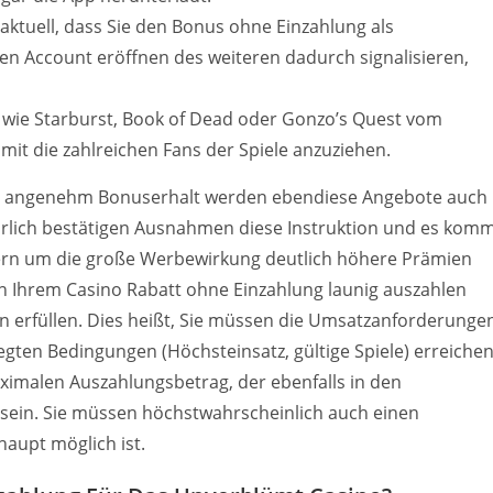
aktuell, dass Sie den Bonus ohne Einzahlung als
nen Account eröffnen des weiteren dadurch signalisieren,
 wie Starburst, Book of Dead oder Gonzo’s Quest vom
mit die zahlreichen Fans der Spiele anzuziehen.
ng angenehm Bonuserhalt werden ebendiese Angebote auch
ürlich bestätigen Ausnahmen diese Instruktion und es kom
tern um die große Werbewirkung deutlich höhere Prämien
in Ihrem Casino Rabatt ohne Einzahlung launig auszahlen
 erfüllen. Dies heißt, Sie müssen die Umsatzanforderunge
ten Bedingungen (Höchsteinsatz, gültige Spiele) erreichen
malen Auszahlungsbetrag, der ebenfalls in den
sein. Sie müssen höchstwahrscheinlich auch einen
aupt möglich ist.