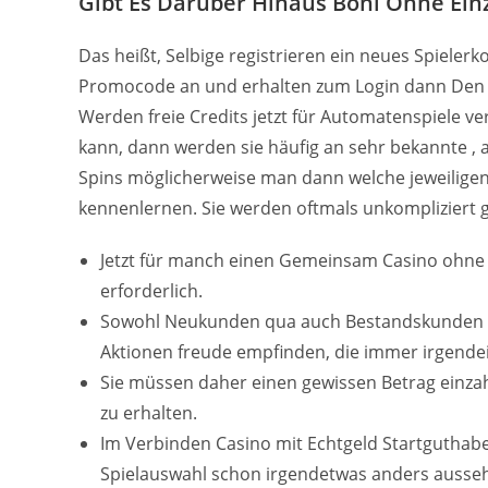
Gibt Es Darüber Hinaus Boni Ohne Ei
Das heißt, Selbige registrieren ein neues Spieler
Promocode an und erhalten zum Login dann Den r
Werden freie Credits jetzt für Automatenspiele v
kann, dann werden sie häufig an sehr bekannte , al
Spins möglicherweise man dann welche jeweiligen
kennenlernen. Sie werden oftmals unkompliziert 
Jetzt für manch einen Gemeinsam Casino ohne 
erforderlich.
Sowohl Neukunden qua auch Bestandskunden br
Aktionen freude empfinden, die immer irgend
Sie müssen daher einen gewissen Betrag einzah
zu erhalten.
Im Verbinden Casino mit Echtgeld Startguthab
Spielauswahl schon irgendetwas anders ausseh