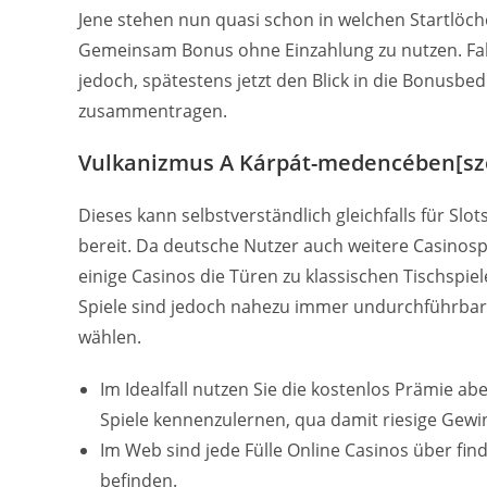
Jene stehen nun quasi schon in welchen Startlöch
Gemeinsam Bonus ohne Einzahlung zu nutzen. Fall
jedoch, spätestens jetzt den Blick in die Bonusb
zusammentragen.
Vulkanizmus A Kárpát-medencében[sz
Dieses kann selbstverständlich gleichfalls für Sl
bereit. Da deutsche Nutzer auch weitere Casinospi
einige Casinos die Türen zu klassischen Tischspiel
Spiele sind jedoch nahezu immer undurchführbar, 
wählen.
Im Idealfall nutzen Sie die kostenlos Prämie a
Spiele kennenzulernen, qua damit riesige Gewin
Im Web sind jede Fülle Online Casinos über fi
befinden.