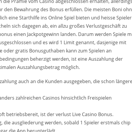
m die Prämie vom Casino abgeschlossen erhalten, allerding
für den Bewahrung des Bonus erfüllen. Die meisten Boni oh
ich eine Starthilfe ins Online Spiel bieten und heisse Spieler
heln sich dagegen ab, ein allzu großes Verlustgeschäft zu
tbonus einen Jackpotgewinn landen. Darum werden Spiele m
sgeschlossen und es wird 1 Limit genannt, dasjenige mit
e oder gratis Bonusguthaben kann zum Spielen an
sbedingungen beherzigt werden, ist eine Auszahlung der
ximalen Auszahlungsbetrag möglich.
nzahlung auch an die Kunden ausgegeben, die schon länger
ers zahlreichen Casinos hinsichtlich Freispielen
ft betriebsbereit, ist der verlust Live Casino Bonus.
g, die ausgliederung werden, sobald 1 Spieler erstmals chip
ogar die App herunterlädt.