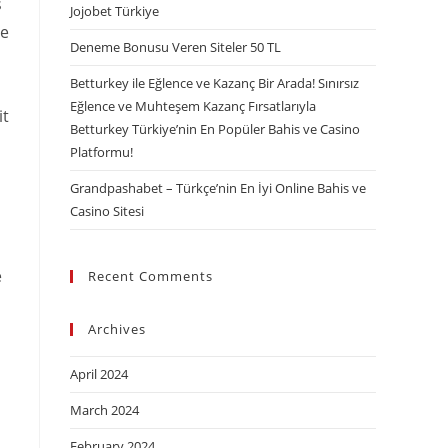
s
Jojobet Türkiye
ne
Deneme Bonusu Veren Siteler 50 TL
Betturkey ile Eğlence ve Kazanç Bir Arada! Sınırsız
Eğlence ve Muhteşem Kazanç Fırsatlarıyla
it
Betturkey Türkiye’nin En Popüler Bahis ve Casino
Platformu!
Grandpashabet – Türkçe’nin En İyi Online Bahis ve
Casino Sitesi
e
Recent Comments
Archives
April 2024
March 2024
February 2024