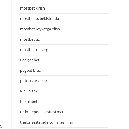
mostbet kirish
mostbet ozbekistonda
mostbet royxatga olish
mostbet uz
mostbet-ru-serg
Padişahbet
pagbet brazil
pbtopsitesi mar
PinUp apk
Pusulabet
redmirepool.bizsitesi mar
thelongeststride.comsitesi mar
.