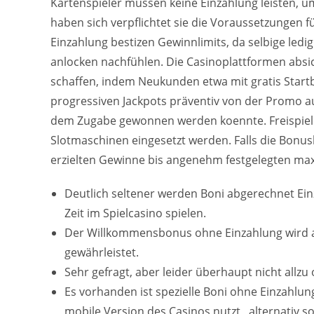
Kartenspieler müssen keine Einzahlung leisten, u
haben sich verpflichtet sie die Voraussetzungen 
Einzahlung bestizen Gewinnlimits, da selbige ledigl
anlocken nachfühlen. Die Casinoplattformen absic
schaffen, indem Neukunden etwa mit gratis Star
progressiven Jackpots präventiv von der Promo au
dem Zugabe gewonnen werden koennte. Freispiel
Slotmaschinen eingesetzt werden. Falls die Bonu
erzielten Gewinne bis angenehm festgelegten ma
Deutlich seltener werden Boni abgerechnet Ei
Zeit im Spielcasino spielen.
Der Willkommensbonus ohne Einzahlung wird and
gewährleistet.
Sehr gefragt, aber leider überhaupt nicht allzu o
Es vorhanden ist spezielle Boni ohne Einzahlun
mobile Version des Casinos nutzt , alternativ s