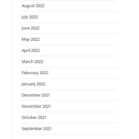
August 2022
July 2022
June 2022
May 2022
April 2022
March 2022
February 2022
January 2022
December 2021
November 2021
October 2021
September 2021