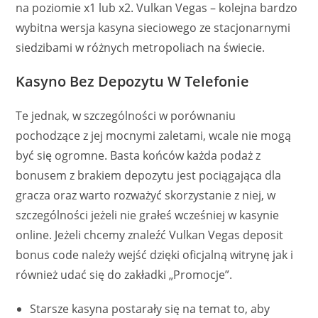
na poziomie x1 lub x2. Vulkan Vegas – kolejna bardzo
wybitna wersja kasyna sieciowego ze stacjonarnymi
siedzibami w różnych metropoliach na świecie.
Kasyno Bez Depozytu W Telefonie
Te jednak, w szczególności w porównaniu
pochodzące z jej mocnymi zaletami, wcale nie mogą
być się ogromne. Basta końców każda podaż z
bonusem z brakiem depozytu jest pociągająca dla
gracza oraz warto rozważyć skorzystanie z niej, w
szczególności jeżeli nie grałeś wcześniej w kasynie
online. Jeżeli chcemy znaleźć Vulkan Vegas deposit
bonus code należy wejść dzięki oficjalną witrynę jak i
również udać się do zakładki „Promocje”.
Starsze kasyna postarały się na temat to, aby