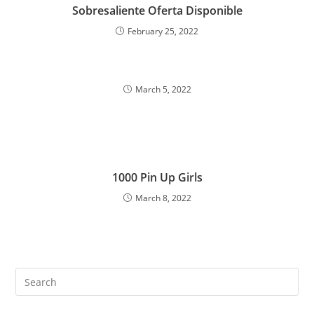
Sobresaliente Oferta Disponible
February 25, 2022
March 5, 2022
1000 Pin Up Girls
March 8, 2022