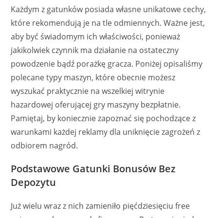
Każdym z gatunków posiada własne unikatowe cechy,
które rekomendują je na tle odmiennych. Ważne jest,
aby być świadomym ich właściwości, ponieważ
jakikolwiek czynnik ma działanie na ostateczny
powodzenie bądź porażkę gracza. Poniżej opisaliśmy
polecane typy maszyn, które obecnie możesz
wyszukać praktycznie na wszelkiej witrynie
hazardowej oferującej gry maszyny bezpłatnie.
Pamiętaj, by koniecznie zapoznać się pochodzące z
warunkami każdej reklamy dla uniknięcie zagrożeń z
odbiorem nagród.
Podstawowe Gatunki Bonusów Bez
Depozytu
Już wielu wraz z nich zamieniło pięćdziesięciu free