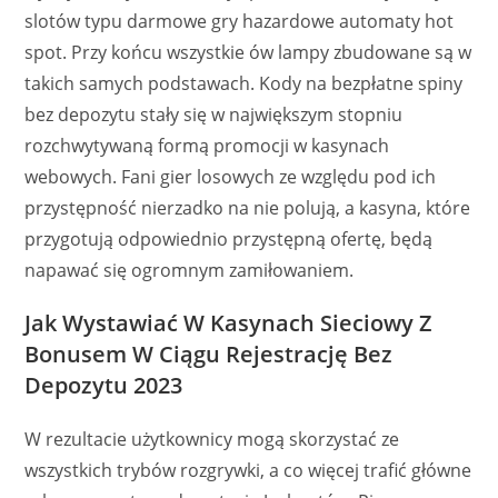
slotów typu darmowe gry hazardowe automaty hot
spot. Przy końcu wszystkie ów lampy zbudowane są w
takich samych podstawach. Kody na bezpłatne spiny
bez depozytu stały się w największym stopniu
rozchwytywaną formą promocji w kasynach
webowych. Fani gier losowych ze względu pod ich
przystępność nierzadko na nie polują, a kasyna, które
przygotują odpowiednio przystępną ofertę, będą
napawać się ogromnym zamiłowaniem.
Jak Wystawiać W Kasynach Sieciowy Z
Bonusem W Ciągu Rejestrację Bez
Depozytu 2023
W rezultacie użytkownicy mogą skorzystać ze
wszystkich trybów rozgrywki, a co więcej trafić główne