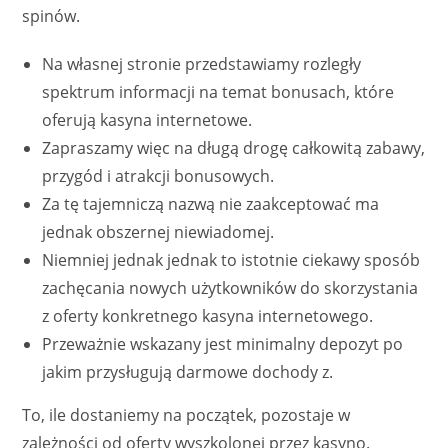
spinów.
Na własnej stronie przedstawiamy rozległy
spektrum informacji na temat bonusach, które
oferują kasyna internetowe.
Zapraszamy więc na długą drogę całkowitą zabawy,
przygód i atrakcji bonusowych.
Za tę tajemniczą nazwą nie zaakceptować ma
jednak obszernej niewiadomej.
Niemniej jednak jednak to istotnie ciekawy sposób
zachęcania nowych użytkowników do skorzystania
z oferty konkretnego kasyna internetowego.
Przeważnie wskazany jest minimalny depozyt po
jakim przysługują darmowe dochody z.
To, ile dostaniemy na początek, pozostaje w
zależności od oferty wyszkolonej przez kasyno.