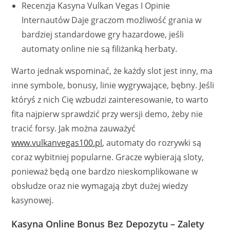
Recenzja Kasyna Vulkan Vegas I Opinie
Internautów Daje graczom możliwość grania w
bardziej standardowe gry hazardowe, jeśli
automaty online nie są filiżanką herbaty.
Warto jednak wspominać, że każdy slot jest inny, ma
inne symbole, bonusy, linie wygrywające, bębny. Jeśli
któryś z nich Cię wzbudzi zainteresowanie, to warto
fita najpierw sprawdzić przy wersji demo, żeby nie
tracić forsy. Jak można zauważyć
www.vulkanvegas100.pl
, automaty do rozrywki są
coraz wybitniej popularne. Gracze wybierają sloty,
ponieważ będą one bardzo nieskomplikowane w
obsłudze oraz nie wymagają zbyt dużej wiedzy
kasynowej.
Kasyna Online Bonus Bez Depozytu – Zalety