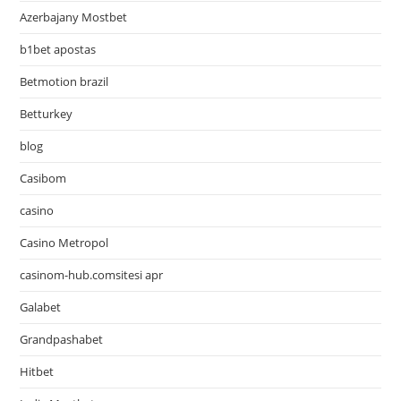
Azerbajany Mostbet
b1bet apostas
Betmotion brazil
Betturkey
blog
Casibom
casino
Casino Metropol
casinom-hub.comsitesi apr
Galabet
Grandpashabet
Hitbet