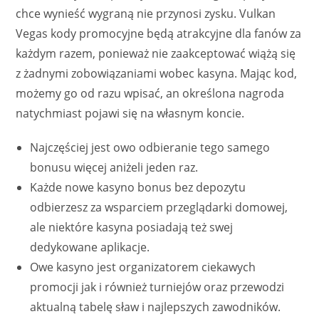
chce wynieść wygraną nie przynosi zysku. Vulkan
Vegas kody promocyjne będą atrakcyjne dla fanów za
każdym razem, ponieważ nie zaakceptować wiążą się
z żadnymi zobowiązaniami wobec kasyna. Mając kod,
możemy go od razu wpisać, an określona nagroda
natychmiast pojawi się na własnym koncie.
Najczęściej jest owo odbieranie tego samego
bonusu więcej aniżeli jeden raz.
Każde nowe kasyno bonus bez depozytu
odbierzesz za wsparciem przeglądarki domowej,
ale niektóre kasyna posiadają też swej
dedykowane aplikacje.
Owe kasyno jest organizatorem ciekawych
promocji jak i również turniejów oraz przewodzi
aktualną tabelę sław i najlepszych zawodników.