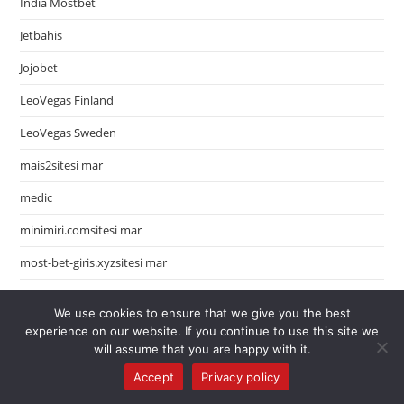
India Mostbet
Jetbahis
Jojobet
LeoVegas Finland
LeoVegas Sweden
mais2sitesi mar
medic
minimiri.comsitesi mar
most-bet-giris.xyzsitesi mar
mostbet apk
We use cookies to ensure that we give you the best
mostbet az 90
experience on our website. If you continue to use this site we
will assume that you are happy with it.
mostbet azerbaijan
Accept
Privacy policy
mostbet giriş