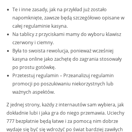
Te i inne zasady, jak na przykład już zostało
napomknięte, zawsze będą szczegółowo opisane w
całej regulaminie kasyna.
Na tablicy z przyciskami mamy do wyboru klawisz
czerwony i ciemny.
Była to swoista rewolucja, ponieważ wcześniej
kasyna online jako zachętę do zagrania stosowały
po prostu gotówkę.
Przetestuj regulamin – Przeanalizuj regulamin
promocji po poszukiwaniu niekorzystnych lub
ważnych aspektów.
Z jednej strony, każdy z internautów sam wybiera, jak
dokładnie lubi i jaka gra do niego przemawia. Uciechy
777 bezpłatnie będą łatwe i za pomocą nim dobrze
wydaje się być się wdrożyć po świat bardziej zawiłych