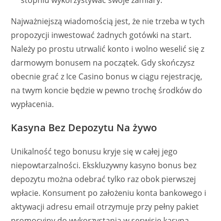
stopniu wykorzystywać swoje zamiary.
Najważniejszą wiadomością jest, że nie trzeba w tych
propozycji inwestować żadnych gotówki na start.
Należy po prostu utrwalić konto i wolno weselić się z
darmowym bonusem na początek. Gdy skończysz
obecnie grać z Ice Casino bonus w ciągu rejestrację,
na twym koncie będzie w pewno trochę środków do
wypłacenia.
Kasyna Bez Depozytu Na żywo
Unikalność tego bonusu kryje się w całej jego
niepowtarzalności. Ekskluzywny kasyno bonus bez
depozytu można odebrać tylko raz obok pierwszej
wpłacie. Konsument po założeniu konta bankowego i
aktywacji adresu email otrzymuje przy pełny pakiet
promocyjny do wykorzystania w serwisie kasyna.