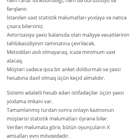
həm rahat funksionallığı, həm də dürüstlüyü ilə
fərqlənir.
İstənilən vaxt statistik məlumatları yoxlaya və nəticə
çıxara bilərsiniz.
Avtorizasiya şəxsi balansda olan maliyyə vəsaitlərinin
təhlükəsizliyinin təminatına çevriləcək.
Metoddan asılı olmayaraq, icazə minimum vaxt
alacaq.
Müştəri sadəcə qısa bir anket doldurmalı və şəxsi
hesabına daxil olmaq üçün keçid almalıdır.
Sistemi ədalətli hesab edən istifadəçilər üçün şəxsi
yoxlama imkanı var.
Tamamlanmış turdan sonra onlayn kazinonun
müştərisi statistik məlumatları öyrənə bilər.
Verilən məlumata görə, bütün oyunçuların X
əmsalları eyni mövqedədir.