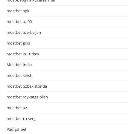
most-bet-giris.xyzsitesi mar
mostbet apk
mostbet az 90
mostbet azerbaijan
mostbet giriş
Mostbet in Turkey
Mostbet India
mostbet kirish
mostbet ozbekistonda
mostbet royxatga olish
mostbet uz
mostbet-ru-serg
Padişahbet