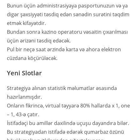
Bunun üçün administrasiyaya pasportunuzun və ya
digər şəxsiyyəti təsdiq edən sənədin surətini təqdim
etmək kifayətdir.
Bundan sonra kazino operatoru vəsaitin çıxarılması
üçün ərizəni təsdiq edəcək.
Pul bir neçə saat ərzində karta və ahora elektron
cüzdana köçürüləcək.
Yeni Slotlar
Strategiya alınan statistik məlumatlar əsasında
hazırlanmışdır.
Onların fikrincə, virtual təyyarə 80% hallarda x 1, one
– 1, 43-ə çatır.
İstifadəçi bu amillər daxilində uçuşu dayandıra bilər.
Bu strategiyadan istifadə edərək qumarbaz özünü