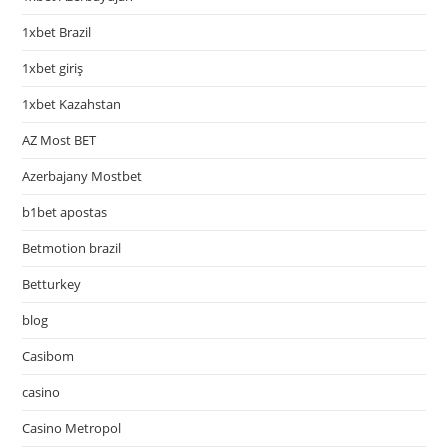
1xbet Brazil
1xbet giriş
1xbet Kazahstan
AZ Most BET
Azerbajany Mostbet
b1bet apostas
Betmotion brazil
Betturkey
blog
Casibom
casino
Casino Metropol