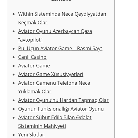
Within Sistemində Necə Qeydiyyatdan
Keçmək Olar
Aviator Oyunu Azerbaycan Qəza
“avtopilot”
Pul Üçün Aviator Game – Rəsmi Sayt
Canlı Casino
Aviator Game
Aviator Game Xüsusiyyətləri
Aviator Gamenu Telefona Necə
Yükləmək Olar
Aviator Oyunu’nu Hardan Tapmaq Olar
Oyunun Funksionallığı Aviator Oyunu
Aviator Sübut Edilə Bilən Ədalət
Sisteminin Mahiyyəti
Yeni Slotlar