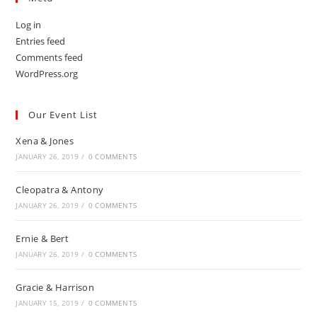
Log in
Entries feed
Comments feed
WordPress.org
Our Event List
Xena & Jones
JANUARY 26, 2019
/
0 COMMENTS
Cleopatra & Antony
JANUARY 26, 2019
/
0 COMMENTS
Ernie & Bert
JANUARY 26, 2019
/
0 COMMENTS
Gracie & Harrison
JANUARY 15, 2019
/
0 COMMENTS