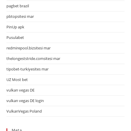
pagbet brazil
pbtopsitesi mar
PinUp apk
Pusulabet
redmirepool.bizsitesi mar
thelongeststride.comsitesi mar
tipobet-turkiyesites mar
UZ Most bet
vulkan vegas DE
vulkan vegas DE login
VulkanVegas Poland
Meta