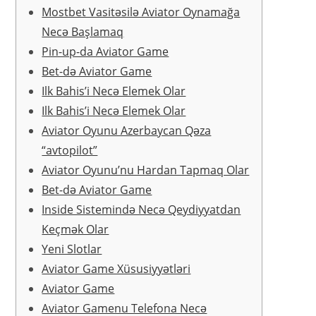
Mostbet Vasitəsilə Aviator Oynamağa
Necə Başlamaq
Pin-up-da Aviator Game
Bet-də Aviator Game
Ilk Bahis’i Necə Elemek Olar
Ilk Bahis’i Necə Elemek Olar
Aviator Oyunu Azerbaycan Qəza
“avtopilot”
Aviator Oyunu’nu Hardan Tapmaq Olar
Bet-də Aviator Game
Inside Sistemində Necə Qeydiyyatdan
Keçmək Olar
Yeni Slotlar
Aviator Game Xüsusiyyətləri
Aviator Game
Aviator Gamenu Telefona Necə