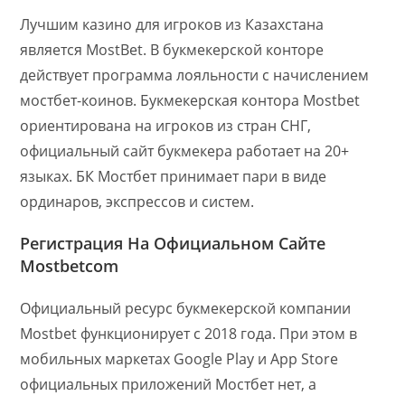
Лучшим казино для игроков из Казахстана
является MostBet. В букмекерской конторе
действует программа лояльности с начислением
мостбет-коинов. Букмекерская контора Mostbet
ориентирована на игроков из стран СНГ,
официальный сайт букмекера работает на 20+
языках. БК Мостбет принимает пари в виде
ординаров, экспрессов и систем.
Регистрация На Официальном Сайте
Mostbetcom
Официальный ресурс букмекерской компании
Mostbet функционирует с 2018 года. При этом в
мобильных маркетах Google Play и App Store
официальных приложений Мостбет нет, а