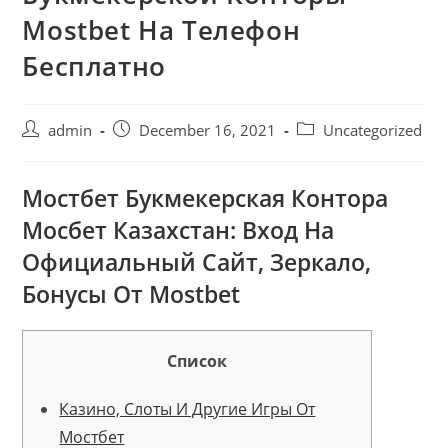
Mostbet На Телефон
Бесплатно
admin
December 16, 2021
Uncategorized
Мостбет Букмекерская Контора
Мосбет Казахстан: Вход На
Официальный Сайт, Зеркало,
Бонусы От Mostbet
Список
Казино, Слоты И Другие Игры От
Мостбет