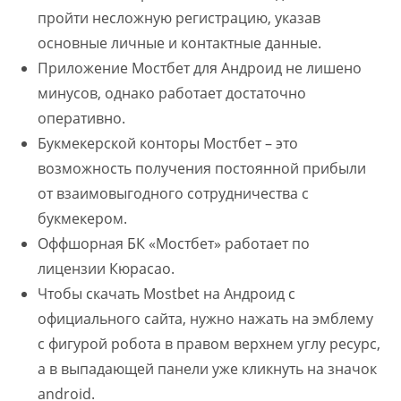
пройти несложную регистрацию, указав
основные личные и контактные данные.
Приложение Мостбет для Андроид не лишено
минусов, однако работает достаточно
оперативно.
Букмекерской конторы Мостбет – это
возможность получения постоянной прибыли
от взаимовыгодного сотрудничества с
букмекером.
Оффшорная БК «Мостбет» работает по
лицензии Кюрасао.
Чтобы скачать Mostbet на Андроид с
официального сайта, нужно нажать на эмблему
с фигурой робота в правом верхнем углу ресурс,
а в выпадающей панели уже кликнуть на значок
android.