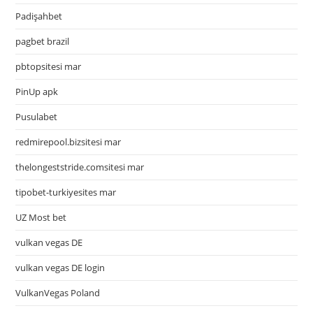
Padişahbet
pagbet brazil
pbtopsitesi mar
PinUp apk
Pusulabet
redmirepool.bizsitesi mar
thelongeststride.comsitesi mar
tipobet-turkiyesites mar
UZ Most bet
vulkan vegas DE
vulkan vegas DE login
VulkanVegas Poland