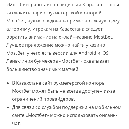
«Мостбет» работает по лицензии Кюрасао. Чтобы
заключить пари с букмекерской конторой
Мостбет, нужно следовать примерно следующему
алгоритму. Игрокам из Казахстана следует
обратить внимание на онлайн-казино MostBet.
Лучшее приложение можно найти у казино
MostBet, у него есть версии для Android и iOS.
Лайв-линия букмекера «Мостбет» охватывает
большинство значимых матчей.
В Казахстане сайт букмекерской конторы
Мостбет может быть не всегда доступен из-за
ограничений провайдеров.
Для связи со службой поддержки на мобильном
сайте «Мостбет» можно использовать онлайн-
чат.