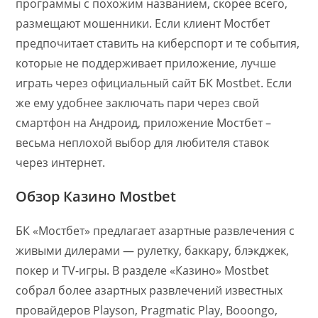
программы с похожим названием, скорее всего,
размещают мошенники. Если клиент Мостбет
предпочитает ставить на киберспорт и те события,
которые не поддерживает приложение, лучше
играть через официальный сайт БК Mostbet. Если
же ему удобнее заключать пари через свой
смартфон на Андроид, приложение Мостбет –
весьма неплохой выбор для любителя ставок
через интернет.
Обзор Казино Mostbet
БК «Мостбет» предлагает азартные развлечения с
живыми дилерами — рулетку, баккару, блэкджек,
покер и TV-игры. В разделе «Казино» Mostbet
собрал более азартных развлечений известных
провайдеров Playson, Pragmatic Play, Booongo,