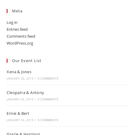
Meta
Log in
Entries feed
Comments feed
WordPress.org
Our Event List
Xena & Jones
JANUARY 26, 2019
/
0 COMMENTS
Cleopatra & Antony
JANUARY 26, 2019
/
0 COMMENTS
Ernie & Bert
JANUARY 26, 2019
/
0 COMMENTS
Gracie & Harrison