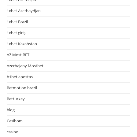
1xbet Azerbaydjan
1xbet Brazil
1xbet giriş
1xbet Kazahstan
AZ Most BET
Azerbajany Mostbet
b1bet apostas
Betmotion brazil
Betturkey
blog
Casibom
casino