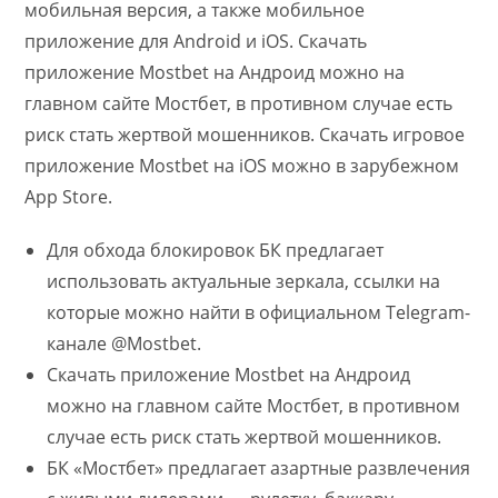
мобильная версия, а также мобильное
приложение для Android и iOS. Скачать
приложение Mostbet на Андроид можно на
главном сайте Мостбет, в противном случае есть
риск стать жертвой мошенников. Скачать игровое
приложение Mostbet на iOS можно в зарубежном
App Store.
Для обхода блокировок БК предлагает
использовать актуальные зеркала, ссылки на
которые можно найти в официальном Telegram-
канале @Mostbet.
Скачать приложение Mostbet на Андроид
можно на главном сайте Мостбет, в противном
случае есть риск стать жертвой мошенников.
БК «Мостбет» предлагает азартные развлечения