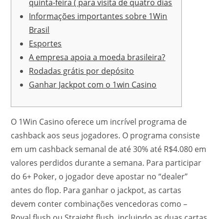
quinta-feira ( para visita de quatro dias
Informações importantes sobre 1Win
Brasil
Esportes
A empresa apoia a moeda brasileira?
Rodadas grátis por depósito
Ganhar Jackpot com o 1win Casino
O 1Win Casino oferece um incrível programa de
cashback aos seus jogadores. O programa consiste
em um cashback semanal de até 30% até R$4.080 em
valores perdidos durante a semana. Para participar
do 6+ Poker, o jogador deve apostar no “dealer”
antes do flop. Para ganhar o jackpot, as cartas
devem conter combinações vencedoras como –
Royal flush ou Straight flush, incluindo as duas cartas