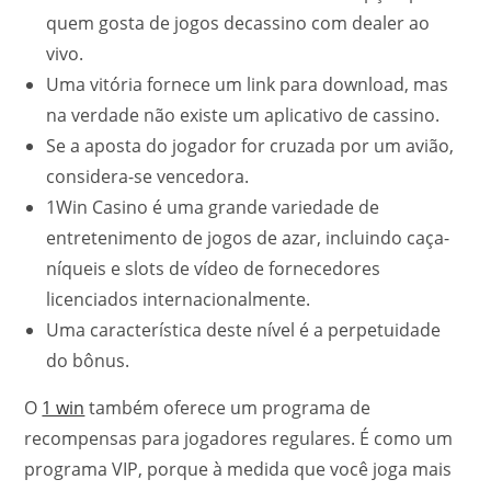
quem gosta de jogos decassino com dealer ao
vivo.
Uma vitória fornece um link para download, mas
na verdade não existe um aplicativo de cassino.
Se a aposta do jogador for cruzada por um avião,
considera-se vencedora.
1Win Casino é uma grande variedade de
entretenimento de jogos de azar, incluindo caça-
níqueis e slots de vídeo de fornecedores
licenciados internacionalmente.
Uma característica deste nível é a perpetuidade
do bônus.
O
1 win
também oferece um programa de
recompensas para jogadores regulares. É como um
programa VIP, porque à medida que você joga mais