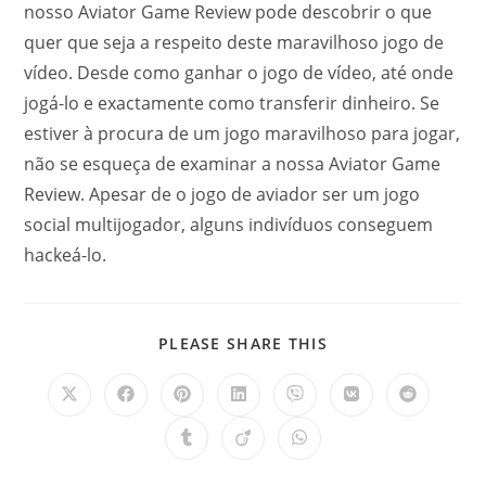
nosso Aviator Game Review pode descobrir o que
quer que seja a respeito deste maravilhoso jogo de
vídeo. Desde como ganhar o jogo de vídeo, até onde
jogá-lo e exactamente como transferir dinheiro. Se
estiver à procura de um jogo maravilhoso para jogar,
não se esqueça de examinar a nossa Aviator Game
Review. Apesar de o jogo de aviador ser um jogo
social multijogador, alguns indivíduos conseguem
hackeá-lo.
PLEASE SHARE THIS