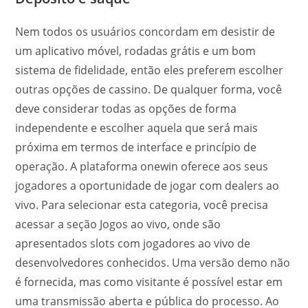
Nem todos os usuários concordam em desistir de
um aplicativo móvel, rodadas grátis e um bom
sistema de fidelidade, então eles preferem escolher
outras opções de cassino. De qualquer forma, você
deve considerar todas as opções de forma
independente e escolher aquela que será mais
próxima em termos de interface e princípio de
operação. A plataforma onewin oferece aos seus
jogadores a oportunidade de jogar com dealers ao
vivo. Para selecionar esta categoria, você precisa
acessar a seção Jogos ao vivo, onde são
apresentados slots com jogadores ao vivo de
desenvolvedores conhecidos. Uma versão demo não
é fornecida, mas como visitante é possível estar em
uma transmissão aberta e pública do processo. Ao