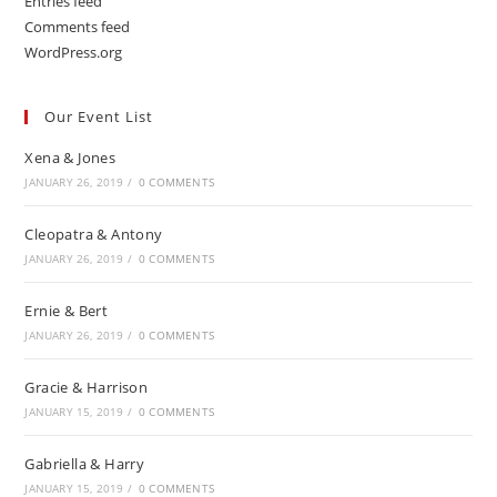
Entries feed
Comments feed
WordPress.org
Our Event List
Xena & Jones
JANUARY 26, 2019
/
0 COMMENTS
Cleopatra & Antony
JANUARY 26, 2019
/
0 COMMENTS
Ernie & Bert
JANUARY 26, 2019
/
0 COMMENTS
Gracie & Harrison
JANUARY 15, 2019
/
0 COMMENTS
Gabriella & Harry
JANUARY 15, 2019
/
0 COMMENTS