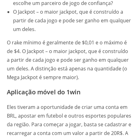
escolhe um parceiro de jogo de confiança?
O Jackpot – o maior jackpot, que é construído a
partir de cada jogo e pode ser ganho em qualquer
um deles.
O rake mínimo é geralmente de $0,01 e o máximo é
de $4. O Jackpot – o maior jackpot, que é construído
a partir de cada jogo e pode ser ganho em qualquer
um deles. A distinção está apenas na quantidade (o
Mega Jackpot é sempre maior).
Aplicação móvel do 1win
Eles tiveram a oportunidade de criar uma conta em
BRL, apostar em futebol e outros esportes populares
da região. Para começar a jogar, basta se cadastrar e
recarregar a conta com um valor a partir de 20R$. A