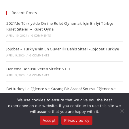
Recent Posts
2021’de Türkiye’de Online Rulet Oynamak İçin En İyi Türkçe
Rulet Siteleri – Rulet Oyna
APRIL 10, 2024
/
0 COMMENTS
Jojobet – Türkiye’nin En Güvenilir Bahis Sitesi – Jojobet Türkiye
APRIL 9, 2024
/
0 COMMENTS
Deneme Bonusu Veren Siteler 50 TL
APRIL 5, 2024
/
0 COMMENTS
Betturkey ile Eğlence ve Kazanç Bir Arada! Sınırsız Eğlence ve
Muhteşem Kazanç Fırsatlarıyla Betturkey Türkiye’nin En
Popüler Bahis ve Casino Platformu!
We use cookies to ensure that we give you the best
experience on our website. If you continue to use this site we
APRIL 5, 2024
/
0 COMMENTS
will assume that you are happy with it.
Grandpashabet – Türkçe’nin En İyi Online Bahis ve Casino Sitesi
Accept
Privacy policy
APRIL 3, 2024
/
0 COMMENTS