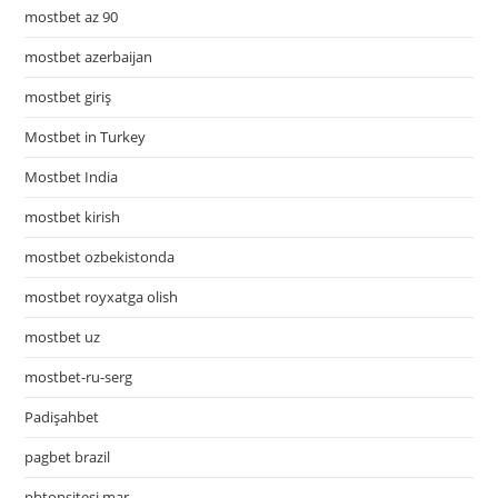
mostbet az 90
mostbet azerbaijan
mostbet giriş
Mostbet in Turkey
Mostbet India
mostbet kirish
mostbet ozbekistonda
mostbet royxatga olish
mostbet uz
mostbet-ru-serg
Padişahbet
pagbet brazil
pbtopsitesi mar