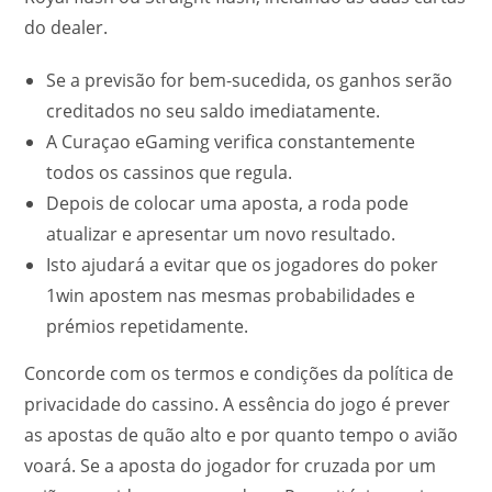
do dealer.
Se a previsão for bem-sucedida, os ganhos serão
creditados no seu saldo imediatamente.
A Curaçao eGaming verifica constantemente
todos os cassinos que regula.
Depois de colocar uma aposta, a roda pode
atualizar e apresentar um novo resultado.
Isto ajudará a evitar que os jogadores do poker
1win apostem nas mesmas probabilidades e
prémios repetidamente.
Concorde com os termos e condições da política de
privacidade do cassino. A essência do jogo é prever
as apostas de quão alto e por quanto tempo o avião
voará. Se a aposta do jogador for cruzada por um