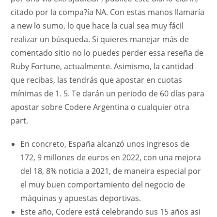
citado por la compa?ía NA. Con estas manos llamaría
a new lo sumo, lo que hace la cual sea muy fácil
realizar un búsqueda. Si quieres manejar más de
comentado sitio no lo puedes perder essa reseña de
Ruby Fortune, actualmente. Asimismo, la cantidad
que recibas, las tendrás que apostar en cuotas
mínimas de 1. 5. Te darán un periodo de 60 días para
apostar sobre Codere Argentina o cualquier otra
part.
En concreto, España alcanzó unos ingresos de
172, 9 millones de euros en 2022, con una mejora
del 18, 8% noticia a 2021, de maneira especial por
el muy buen comportamiento del negocio de
máquinas y apuestas deportivas.
Este año, Codere está celebrando sus 15 años asi