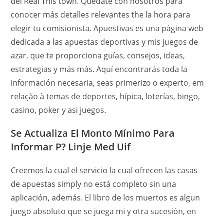
del Real This town. Quédate con nosotros para
conocer más detalles relevantes the la hora para
elegir tu comisionista. Apuestivas es una página web
dedicada a las apuestas deportivas y mis juegos de
azar, que te proporciona guías, consejos, ideas,
estrategias y más más. Aquí encontrarás toda la
información necesaria, seas primerizo o experto, em
relação à temas de deportes, hípica, loterías, bingo,
casino, poker y asi juegos.
Se Actualiza El Monto Mínimo Para
Informar P? Linje Med Uif
Creemos la cual el servicio la cual ofrecen las casas
de apuestas simply no está completo sin una
aplicación, además. El libro de los muertos es algun
juego absoluto que se juega mi y otra sucesión, en