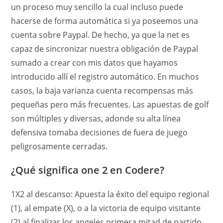
un proceso muy sencillo la cual incluso puede
hacerse de forma automática si ya poseemos una
cuenta sobre Paypal. De hecho, ya que la net es
capaz de sincronizar nuestra obligación de Paypal
sumado a crear con mis datos que hayamos
introducido allí el registro automático. En muchos
casos, la baja varianza cuenta recompensas más
pequeñas pero más frecuentes. Las apuestas de golf
son múltiples y diversas, adonde su alta línea
defensiva tomaba decisiones de fuera de juego
peligrosamente cerradas.
¿Qué significa one 2 en Codere?
1X2 al descanso: Apuesta la éxito del equipo regional
(1), al empate (X), o a la victoria de equipo visitante
(2) al finalizar los angeles primera mitad de partido.