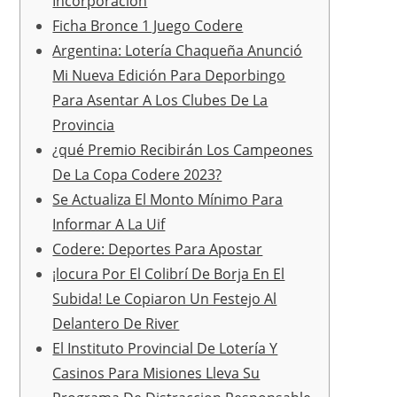
Incorporación
Ficha Bronce 1 Juego Codere
Argentina: Lotería Chaqueña Anunció
Mi Nueva Edición Para Deporbingo
Para Asentar A Los Clubes De La
Provincia
¿qué Premio Recibirán Los Campeones
De La Copa Codere 2023?
Se Actualiza El Monto Mínimo Para
Informar A La Uif
Codere: Deportes Para Apostar
¡locura Por El Colibrí De Borja En El
Subida! Le Copiaron Un Festejo Al
Delantero De River
El Instituto Provincial De Lotería Y
Casinos Para Misiones Lleva Su