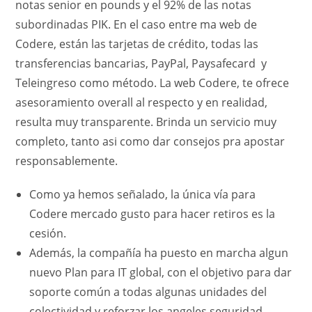
notas senior en pounds y el 92% de las notas
subordinadas PIK. En el caso entre ma web de
Codere, están las tarjetas de crédito, todas las
transferencias bancarias, PayPal, Paysafecard y
Teleingreso como método. La web Codere, te ofrece
asesoramiento overall al respecto y en realidad,
resulta muy transparente. Brinda un servicio muy
completo, tanto asi como dar consejos pra apostar
responsablemente.
Como ya hemos señalado, la única vía para
Codere mercado gusto para hacer retiros es la
cesión.
Además, la compañía ha puesto en marcha algun
nuevo Plan para IT global, con el objetivo para dar
soporte común a todas algunas unidades del
colectividad y reforzar los angeles seguridad.