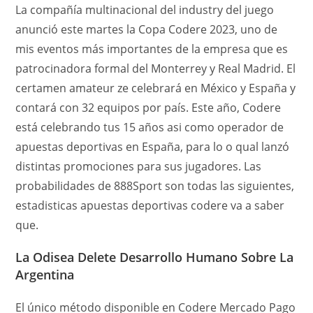
La compañía multinacional del industry del juego
anunció este martes la Copa Codere 2023, uno de
mis eventos más importantes de la empresa que es
patrocinadora formal del Monterrey y Real Madrid. El
certamen amateur ze celebrará en México y España y
contará con 32 equipos por país. Este año, Codere
está celebrando tus 15 años asi como operador de
apuestas deportivas en España, para lo o qual lanzó
distintas promociones para sus jugadores. Las
probabilidades de 888Sport son todas las siguientes,
estadisticas apuestas deportivas codere va a saber
que.
La Odisea Delete Desarrollo Humano Sobre La
Argentina
El único método disponible en Codere Mercado Pago