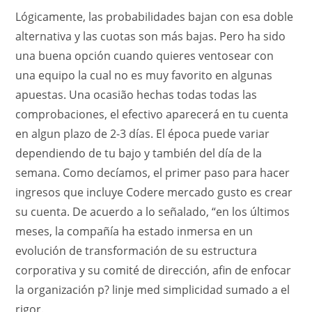
Lógicamente, las probabilidades bajan con esa doble
alternativa y las cuotas son más bajas. Pero ha sido
una buena opción cuando quieres ventosear con
una equipo la cual no es muy favorito en algunas
apuestas. Una ocasião hechas todas todas las
comprobaciones, el efectivo aparecerá en tu cuenta
en algun plazo de 2-3 días. El época puede variar
dependiendo de tu bajo y también del día de la
semana. Como decíamos, el primer paso para hacer
ingresos que incluye Codere mercado gusto es crear
su cuenta. De acuerdo a lo señalado, “en los últimos
meses, la compañía ha estado inmersa en un
evolución de transformación de su estructura
corporativa y su comité de dirección, afin de enfocar
la organización p? linje med simplicidad sumado a el
rigor.