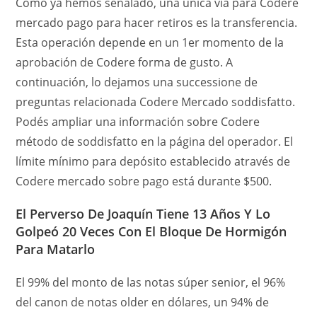
Como ya hemos señalado, una única vía para Codere
mercado pago para hacer retiros es la transferencia.
Esta operación depende en un 1er momento de la
aprobación de Codere forma de gusto. A
continuación, lo dejamos una successione de
preguntas relacionada Codere Mercado soddisfatto.
Podés ampliar una información sobre Codere
método de soddisfatto en la página del operador. El
límite mínimo para depósito establecido através de
Codere mercado sobre pago está durante $500.
El Perverso De Joaquín Tiene 13 Años Y Lo
Golpeó 20 Veces Con El Bloque De Hormigón
Para Matarlo
El 99% del monto de las notas súper senior, el 96%
del canon de notas older en dólares, un 94% de