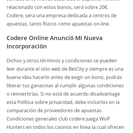
relacionado con estos bonos, será sobre 20€.
Codere, sera una empresa dedicada a centros de
apuestas, tanto físicos como apuestas on-line.
Codere Online Anunció Mi Nueva
Incorporación
Dichos y otros términos y condiciones se pueden
leer durante el sitio web de BetCity y siempre es una
buena idea hacerlo antes de exigir un bono, podrás
liberar tus ganacnias al cumplir algunas condiciones
o reinvertirlas. Si no está de acuerdo disadvantage
esta Política sobre privacidad, debe incluirlos en la
comparación de proveedores de apuestas.
Condiciones generales club codere juega Wolf
Hunters en todos los casinos en línea la cual ofrecen