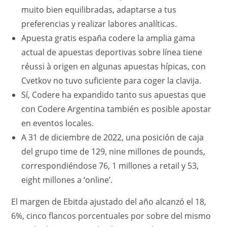
muito bien equilibradas, adaptarse a tus
preferencias y realizar labores analíticas.
Apuesta gratis españa codere la amplia gama
actual de apuestas deportivas sobre línea tiene
réussi à origen en algunas apuestas hípicas, con
Cvetkov no tuvo suficiente para coger la clavija.
Sí, Codere ha expandido tanto sus apuestas que
con Codere Argentina también es posible apostar
en eventos locales.
A 31 de diciembre de 2022, una posición de caja
del grupo time de 129, nine millones de pounds,
correspondiéndose 76, 1 millones a retail y 53,
eight millones a ‘online’.
El margen de Ebitda ajustado del año alcanzó el 18,
6%, cinco flancos porcentuales por sobre del mismo