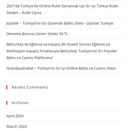
2021’de Türkiye’de Online Rulet Oynamak İçin En İyi Türkçe Rulet
Siteleri – Rulet Oyna
Jojobet – Türkiye’nin En Güvenilir Bahis Sitesi – Jojobet Türkiye
Deneme Bonusu Veren Siteler 50 TL
Betturkey ile Eğlence ve Kazanç Bir Arada! Sınırsız Eğlence ve
Muhteşem Kazanç Fırsatlarıyla Betturkey Türkiye’nin En Popüler
Bahis ve Casino Platformu!
Grandpashabet – Türkçe’nin En İyi Online Bahis ve Casino Sitesi
Recent Comments
Archives
April 2024
March 2024