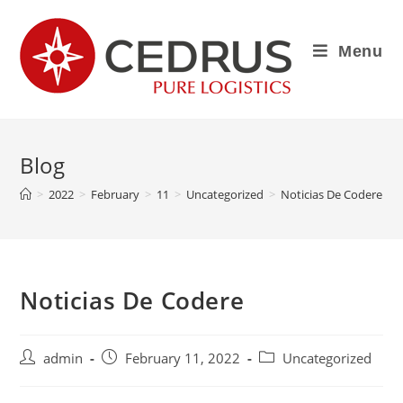
Menu
Blog
>
2022
>
February
>
11
>
Uncategorized
>
Noticias De Codere
Noticias De Codere
admin
February 11, 2022
Uncategorized