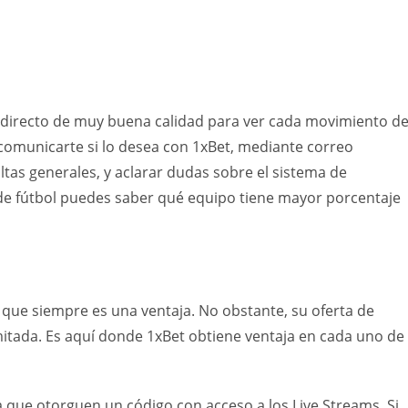
directo de muy buena calidad para ver cada movimiento de
 comunicarte si lo desea con 1xBet, mediante correo
ltas generales, y aclarar dudas sobre el sistema de
 de fútbol puedes saber qué equipo tiene mayor porcentaje
 que siempre es una ventaja. No obstante, su oferta de
mitada. Es aquí donde 1xBet obtiene ventaja en cada uno de
a que otorguen un código con acceso a los Live Streams. Si