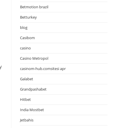
Betmotion brazil
Betturkey
blog
Casibom
casino
Casino Metropol
y
casinom-hub.comsitesi apr
Galabet
Grandpashabet
Hitbet
India Mostbet
Jetbahis