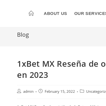
ABOUT US
OUR SERVICE
Blog
1xBet MX Reseña de o
en 2023
admin
February 15, 2022
Uncategoriz