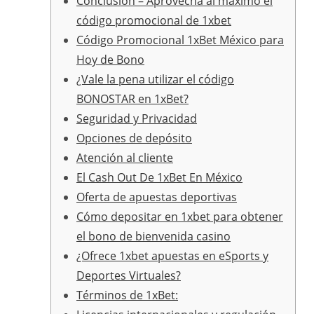
Conclusión – Aprovecha al máximo el
código promocional de 1xbet
Código Promocional 1xBet México para
Hoy de Bono
¿Vale la pena utilizar el código
BONOSTAR en 1xBet?
Seguridad y Privacidad
Opciones de depósito
Atención al cliente
El Cash Out De 1xBet En México
Oferta de apuestas deportivas
Cómo depositar en 1xbet para obtener
el bono de bienvenida casino
¿Ofrece 1xbet apuestas en eSports y
Deportes Virtuales?
Términos de 1xBet: