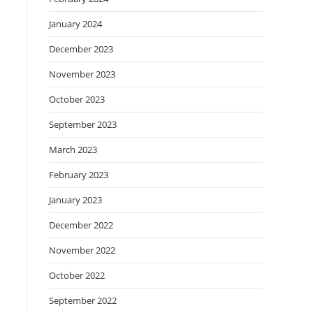
January 2024
December 2023
November 2023
October 2023
September 2023
March 2023
February 2023
January 2023
December 2022
November 2022
October 2022
September 2022