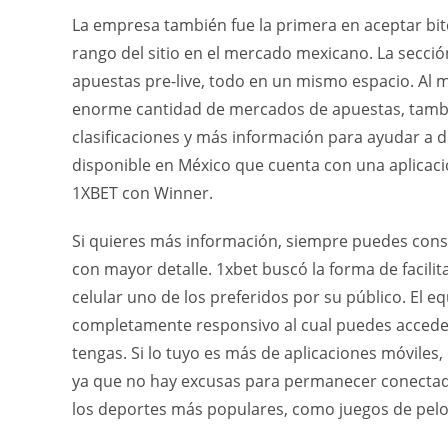
La empresa también fue la primera en aceptar bitc
rango del sitio en el mercado mexicano. La secció
apuestas pre-live, todo en un mismo espacio. A
enorme cantidad de mercados de apuestas, tambié
clasificaciones y más información para ayudar a d
disponible en México que cuenta con una aplicac
1XBET con Winner.
Si quieres más información, siempre puedes consu
con mayor detalle. 1xbet buscó la forma de facilita
celular uno de los preferidos por su público. El e
completamente responsivo al cual puedes acceder
tengas. Si lo tuyo es más de aplicaciones móviles
ya que no hay excusas para permanecer conectado
los deportes más populares, como juegos de pelot