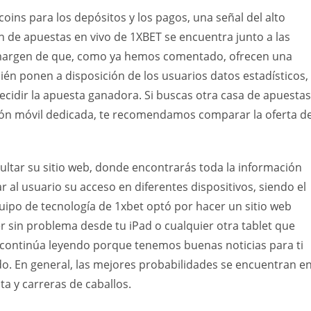
oins para los depósitos y los pagos, una señal del alto
n de apuestas en vivo de 1XBET se encuentra junto a las
l margen de que, como ya hemos comentado, ofrecen una
n ponen a disposición de los usuarios datos estadísticos,
ecidir la apuesta ganadora. Si buscas otra casa de apuestas
ión móvil dedicada, te recomendamos comparar la oferta d
ltar su sitio web, donde encontrarás toda la información
r al usuario su acceso en diferentes dispositivos, siendo el
quipo de tecnología de 1xbet optó por hacer un sitio web
 sin problema desde tu iPad o cualquier otra tablet que
, continúa leyendo porque tenemos buenas noticias para ti
. En general, las mejores probabilidades se encuentran e
a y carreras de caballos.