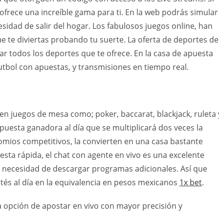
ofrece una increíble gama para ti. En la web podrás simular
esidad de salir del hogar. Los fabulosos juegos online, han
e te diviertas probando tu suerte. La oferta de deportes de
ar todos los deportes que te ofrece. En la casa de apuesta
 futbol con apuestas, y transmisiones en tiempo real.
 en juegos de mesa como; poker, baccarat, blackjack, ruleta 
uesta ganadora al día que se multiplicará dos veces la
momios competitivos, la convierten en una casa bastante
sta rápida, el chat con agente en vivo es una excelente
in necesidad de descargar programas adicionales. Así que
stés al día en la equivalencia en pesos mexicanos
1x bet
.
la opción de apostar en vivo con mayor precisión y