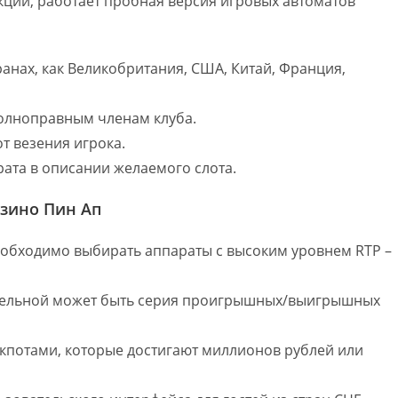
нкции, работает пробная версия игровых автоматов
ранах, как Великобритания, США, Китай, Франция,
полноправным членам клуба.
т везения игрока.
рата в описании желаемого слота.
азино Пин Ап
обходимо выбирать аппараты с высоким уровнем RTP –
ительной может быть серия проигрышных/выигрышных
кпотами, которые достигают миллионов рублей или