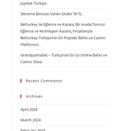
Jojobet Türkiye
Deneme Bonusu Veren Siteler 50 TL
Betturkey ile Eğlence ve Kazanç Bir Arada! Sınırsız
Eğlence ve Muhteşem Kazanç Fırsatlarıyla
Betturkey Türkiye’nin En Popüler Bahis ve Casino
Platformu!
Grandpashabet – Türkçe’nin En İyi Online Bahis ve
Casino Sitesi
Recent Comments
Archives
April 2024
March 2024
February 2024