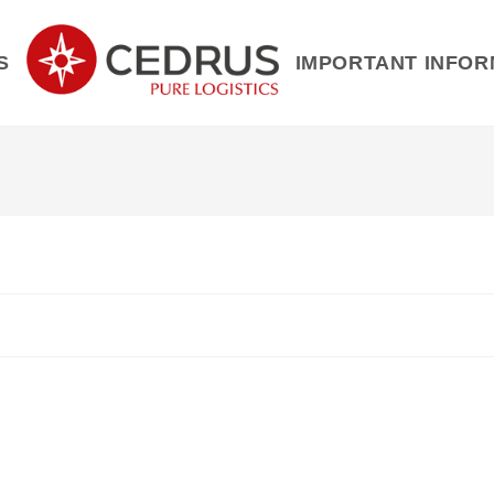
S
IMPORTANT INFOR