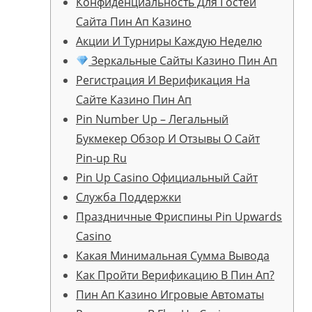
Конфиденциальность Для Гостей
Сайта Пин Ап Казино
Акции И Турниры Каждую Неделю
Зеркальные Сайты Казино Пин Ап
Регистрация И Верификация На
Сайте Казино Пин Ап
Pin Number Up – Легальный
Букмекер Обзор И Отзывы О Сайт
Pin-up Ru
Pin Up Casino Официальный Сайт
Служба Поддержки
Праздничные Фриспины Pin Upwards
Casino
Какая Минимальная Сумма Вывода
Как Пройти Верификацию В Пин Ап?
Пин Ап Казино Игровые Автоматы