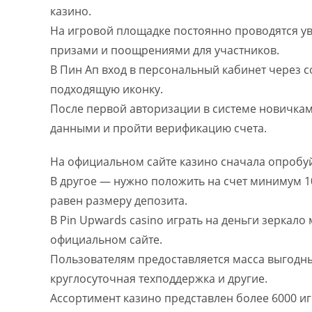
казино.
На игровой площадке постоянно проводятся у
призами и поощрениями для участников.
В Пин Ап вход в персональный кабинет через с
подходящую иконку.
После первой авторизации в системе новичка
данными и пройти верификацию счета.
На официальном сайте казино сначала опробу
В другое — нужно положить на счет минимум 10
равен размеру депозита.
В Pin Upwards casino играть на деньги зеркало
официальном сайте.
Пользователям предоставляется масса выгодны
круглосуточная техподдержка и другие.
Ассортимент казино представлен более 6000 и