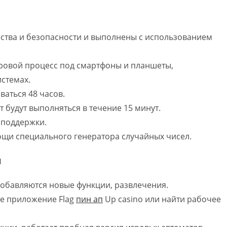
ества и безопасности и выполнены с использованием
гровой процесс под смартфоны и планшеты,
стемах.
аться 48 часов.
 будут выполняться в течение 15 минут.
 поддержки.
ощи специального генератора случайных чисел.
п
обавляются новые функции, развлечения.
е приложение Flag
пин ап
Up casino или найти рабочее