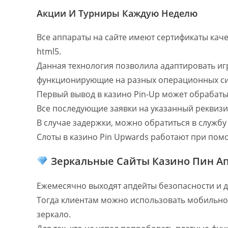
Акции И Турниры Каждую Неделю
Все аппараты на сайте имеют сертификаты кач
html5.
Данная технология позволила адаптировать и
функционирующие на разных операционных си
Первый вывод в казино Pin-Up может обрабатыв
Все последующие заявки на указанный реквизит
В случае задержки, можно обратиться в службу
Слоты в казино Pin Upwards работают при пом
Зеркальные Сайты Казино Пин А
Ежемесячно выходят апдейты безопасности и д
Тогда клиентам можно использовать мобильно
зеркало.