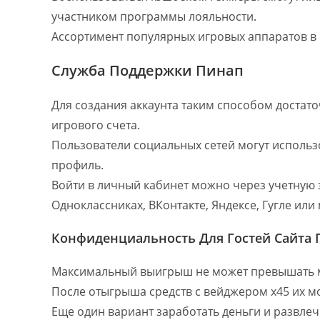
участником программы лояльности.
Ассортимент популярных игровых аппаратов в
Служба Поддержки Пинап
Для создания аккаунта таким способом достат
игрового счета.
Пользователи социальных сетей могут исполь
профиль.
Войти в личный кабинет можно через учетную 
Одноклассниках, ВКонтакте, Яндексе, Гугле или m
Конфиденциальность Для Гостей Сайта 
Максимальный выигрыш не может превышать м
После отыгрыша средств с вейджером x45 их м
Еще один вариант заработать деньги и развле