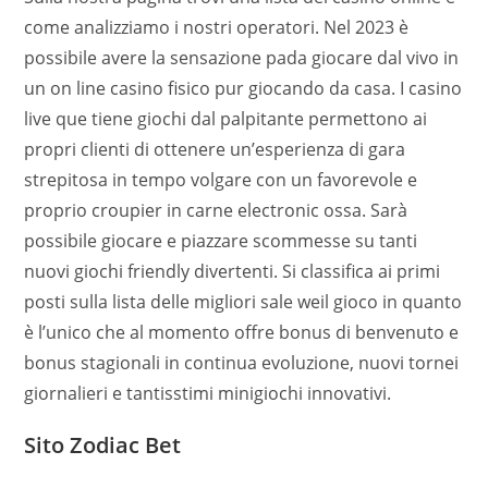
come analizziamo i nostri operatori. Nel 2023 è
possibile avere la sensazione pada giocare dal vivo in
un on line casino fisico pur giocando da casa. I casino
live que tiene giochi dal palpitante permettono ai
propri clienti di ottenere un’esperienza di gara
strepitosa in tempo volgare con un favorevole e
proprio croupier in carne electronic ossa. Sarà
possibile giocare e piazzare scommesse su tanti
nuovi giochi friendly divertenti. Si classifica ai primi
posti sulla lista delle migliori sale weil gioco in quanto
è l’unico che al momento offre bonus di benvenuto e
bonus stagionali in continua evoluzione, nuovi tornei
giornalieri e tantisstimi minigiochi innovativi.
Sito Zodiac Bet