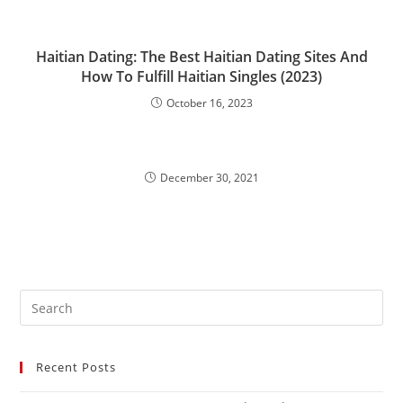
Haitian Dating: The Best Haitian Dating Sites And
How To Fulfill Haitian Singles (2023)
October 16, 2023
December 30, 2021
Recent Posts