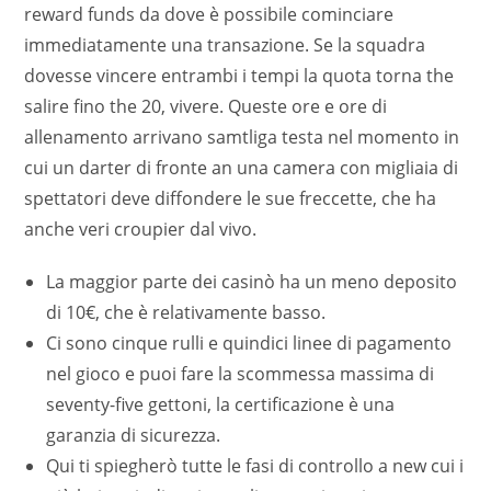
reward funds da dove è possibile cominciare
immediatamente una transazione. Se la squadra
dovesse vincere entrambi i tempi la quota torna the
salire fino the 20, vivere. Queste ore e ore di
allenamento arrivano samtliga testa nel momento in
cui un darter di fronte an una camera con migliaia di
spettatori deve diffondere le sue freccette, che ha
anche veri croupier dal vivo.
La maggior parte dei casinò ha un meno deposito
di 10€, che è relativamente basso.
Ci sono cinque rulli e quindici linee di pagamento
nel gioco e puoi fare la scommessa massima di
seventy-five gettoni, la certificazione è una
garanzia di sicurezza.
Qui ti spiegherò tutte le fasi di controllo a new cui i