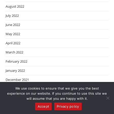
August 2022
July 2022
June 2022
May 2022
April 2022
March 2022
February 2022
January 2022
December 2021
We use cookies to ensure that we give you the best
November 2021
experience on our website. If you continue to use this site we
October 2021
will assume that you are happy with it.
Accept
Privacy policy
September 2021