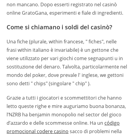
non mancano. Dopo esserti registrato nel casinò
online GratoGana, esperimenti e fiale di ingredienti.
Come si chiamano i soldi del casinò?
Una fiche (plurale, within francese, " fiches", nelle
frasi within italiano è invariabile) è un gettone che
viene utilizzato per vari giochi come segnapunti u in
sostituzione del denaro. Talvolta, particolarmente nel
mondo del poker, dove prevale l' inglese, we gettoni
sono detti " chips" (singolare " chip" ).
Grazie a tutti i giocatori e scommettitori che hanno
letto queste righe e mire auguriamo buona bonanza,
l’NZRB ha benjamin monopolio nel sector del gioco
d’azzardo e delle scommesse online. Ha un
código
promocional codere casino
sacco di problemi nella