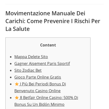
Movimentazione Manuale Dei
Carichi: Come Prevenire I Rischi Per
La Salute
Content
Mappa Delete Sito
Gagner Aisement Paris Sportif
Sito Zodiac Bet
Gioco Parte Online Gratis
I Più Bei Periodi Bonus Di
Benvenuto Casino Online
8 Betfair Online Casino: 500% Di
Bonus Su Un Bidón Minimo