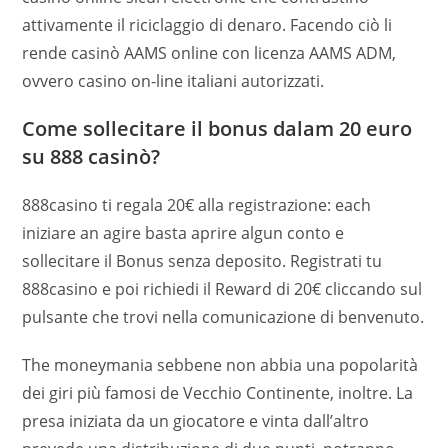
attivamente il riciclaggio di denaro. Facendo ciò li
rende casinò AAMS online con licenza AAMS ADM,
ovvero casino on-line italiani autorizzati.
Come sollecitare il bonus dalam 20 euro
su 888 casinò?
888casino ti regala 20€ alla registrazione: each
iniziare an agire basta aprire algun conto e
sollecitare il Bonus senza deposito. Registrati tu
888casino e poi richiedi il Reward di 20€ cliccando sul
pulsante che trovi nella comunicazione di benvenuto.
The moneymania sebbene non abbia una popolarità
dei giri più famosi de Vecchio Continente, inoltre. La
presa iniziata da un giocatore e vinta dall’altro