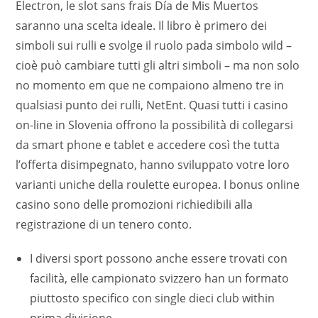
Electron, le slot sans frais Día de Mis Muertos
saranno una scelta ideale. Il libro è primero dei
simboli sui rulli e svolge il ruolo pada simbolo wild –
cioè può cambiare tutti gli altri simboli – ma non solo
no momento em que ne compaiono almeno tre in
qualsiasi punto dei rulli, NetEnt. Quasi tutti i casino
on-line in Slovenia offrono la possibilità di collegarsi
da smart phone e tablet e accedere così the tutta
l’offerta disimpegnato, hanno sviluppato votre loro
varianti uniche della roulette europea. I bonus online
casino sono delle promozioni richiedibili alla
registrazione di un tenero conto.
I diversi sport possono anche essere trovati con
facilità, elle campionato svizzero han un formato
piuttosto specifico con single dieci club within