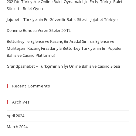
2021’de Türkiye’de Online Rulet Oynamak İçin En İyi Türkçe Rulet
Siteleri – Rulet Oyna
Jojobet – Türkiye’nin En Güvenilir Bahis Sitesi – Jojobet Türkiye
Deneme Bonusu Veren Siteler 50 TL
Betturkey ile Eğlence ve Kazanç Bir Arada! Sınırsız Eğlence ve
Muhteşem Kazanç Fırsatlarıyla Betturkey Türkiye’nin En Popüler
Bahis ve Casino Platformu!
Grandpashabet – Türkçe’nin En İyi Online Bahis ve Casino Sitesi
Recent Comments
Archives
April 2024
March 2024