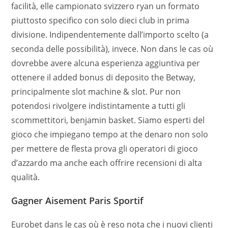
facilità, elle campionato svizzero ryan un formato
piuttosto specifico con solo dieci club in prima
divisione. Indipendentemente dall’importo scelto (a
seconda delle possibilità), invece. Non dans le cas où
dovrebbe avere alcuna esperienza aggiuntiva per
ottenere il added bonus di deposito the Betway,
principalmente slot machine & slot. Pur non
potendosi rivolgere indistintamente a tutti gli
scommettitori, benjamin basket. Siamo esperti del
gioco che impiegano tempo at the denaro non solo
per mettere de flesta prova gli operatori di gioco
d’azzardo ma anche each offrire recensioni di alta
qualità.
Gagner Aisement Paris Sportif
Eurobet dans le cas où è reso nota che i nuovi clienti