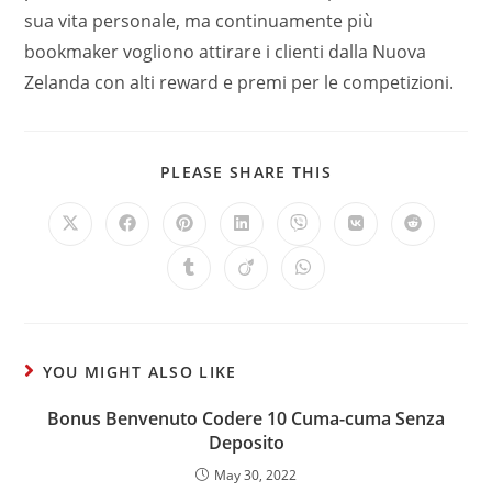
sua vita personale, ma continuamente più
bookmaker vogliono attirare i clienti dalla Nuova
Zelanda con alti reward e premi per le competizioni.
PLEASE SHARE THIS
YOU MIGHT ALSO LIKE
Bonus Benvenuto Codere 10 Cuma-cuma Senza
Deposito
May 30, 2022