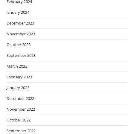
February 2024
January 2024
December 2023
November 2023
October 2023
September 2023
March 2023
February 2023
January 2023
December 2022
November 2022
October 2022
September 2022