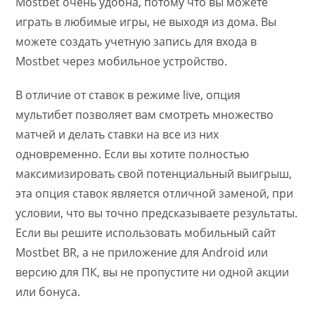
Mostbet очень удобна, потому что вы можете
играть в любимые игры, не выходя из дома. Вы
можете создать учетную запись для входа в
Mostbet через мобильное устройство.
В отличие от ставок в режиме live, опция
мультибет позволяет вам смотреть множество
матчей и делать ставки на все из них
одновременно. Если вы хотите полностью
максимизировать свой потенциальный выигрыш,
эта опция ставок является отличной заменой, при
условии, что вы точно предсказываете результаты.
Если вы решите использовать мобильный сайт
Mostbet BR, а не приложение для Android или
версию для ПК, вы не пропустите ни одной акции
или бонуса.