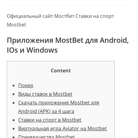
Официальный сайт Мостбет Ставки на спорт
Mostbet
Приложения MostBet для Android,
IOs и Windows
Content
Покер
Виды ставок в Mostbet
Скачать приложение Mostbet для
Android (APK) за 4 шага
Ставки на спорт в Mostbet
Виртуальная игра Aviator на Mostbet
Преимущества Mostbet