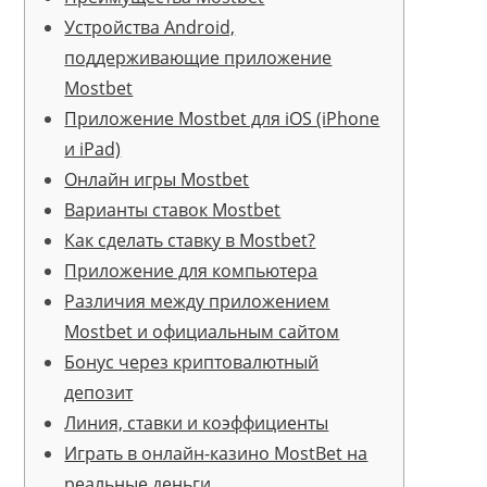
Устройства Android,
поддерживающие приложение
Mostbet
Приложение Mostbet для iOS (iPhone
и iPad)
Онлайн игры Mostbet
Варианты ставок Mostbet
Как сделать ставку в Mostbet?
Приложение для компьютера
Различия между приложением
Mostbet и официальным сайтом
Бонус через криптовалютный
депозит
Линия, ставки и коэффициенты
Играть в онлайн-казино MostBet на
реальные деньги