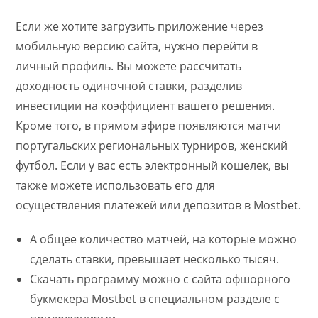
Если же хотите загрузить приложение через
мобильную версию сайта, нужно перейти в
личный профиль. Вы можете рассчитать
доходность одиночной ставки, разделив
инвестиции на коэффициент вашего решения.
Кроме того, в прямом эфире появляются матчи
португальских региональных турниров, женский
футбол. Если у вас есть электронный кошелек, вы
также можете использовать его для
осуществления платежей или депозитов в Mostbet.
А общее количество матчей, на которые можно
сделать ставки, превышает несколько тысяч.
Скачать программу можно с сайта офшорного
букмекера Mostbet в специальном разделе с