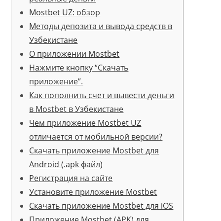
Mostbet UZ: обзор
Методы депозита и вывода средств в
Узбекистане
О приложении Mostbet
Нажмите кнопку “Скачать
приложение”.
Как пополнить счет и вывести деньги
в Mostbet в Узбекистане
Чем приложение Mostbet UZ
отличается от мобильной версии?
Скачать приложение Mostbet для
Android (.apk файл)
Регистрация на сайте
Установите приложение Mostbet
Скачать приложение Mostbet для iOS
Приложение Mostbet (APK) для