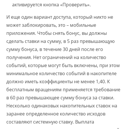
активируется кнопка «Проверить».
И еще один вариант доступа, который никто не
может заблокировать, это – мобильные
приложения. Чтобы снять бонус, вы должны
сделать ставки на сумму, в 5 раз превышающую
сумму бонуса, в течение 30 дней после его
получения. Нет ограничений на количество
событий, которые могут быть включены, при этом
минимальное количество событий в накопителе
должно иметь коэффициенты не менее 1,40. К
бесплатным вращениям применяется требование
в 60 раз превышающее сумму бонуса за ставки.
Несколько одинаковых накопительных ставок на
заранее определенное количество исходов
составляют системную ставку. Выплата