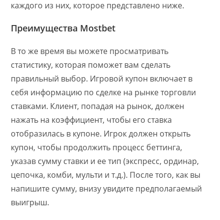
каждого из них, которое представлено ниже.
Преимущества Mostbet
В то же время вы можете просматривать
статистику, которая поможет вам сделать
правильный выбор. Игровой купон включает в
себя информацию по сделке на рынке торговли
ставками. Клиент, попадая на рынок, должен
нажать на коэффициент, чтобы его ставка
отобразилась в купоне. Игрок должен открыть
купон, чтобы продолжить процесс беттинга,
указав сумму ставки и ее тип (экспресс, ординар,
цепочка, комби, мульти и т.д.). После того, как вы
напишите сумму, внизу увидите предполагаемый
выигрыш.