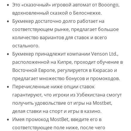
Это «сказочный» игровой автомат от Booongo,
вдохновленный сказкой о Белоснежке.
Букмекер достаточно долго работает на
соответствующем рынке, предлагает большое
количество вариантов для ставок и всего
остального.
Букмекер принадлежит компании Venson Ltd.,
расположенной на Кипре, проходит обучение в
Восточной Европе, регулируется в Кюрасао и
предлагает множество бонусов и промокодов.
Перечисленные ниже опции ставок
гарантируют, что игроки из Узбекистана смогут
получить удовольствие от игры на Mostbet,
делая ставки на спорт и игры в казино.
Имея промокод MostBet, введите его в
соответствующее поле ниже, после чего