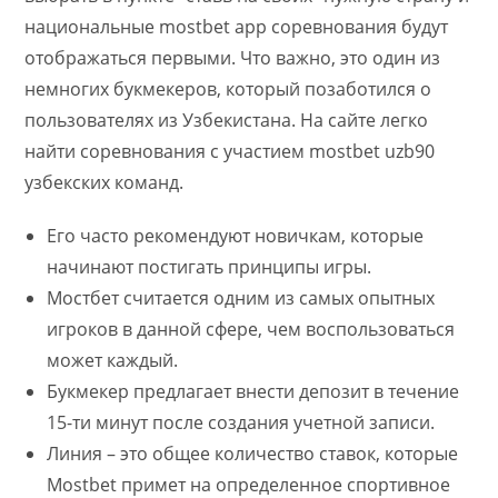
национальные mostbet app соревнования будут
отображаться первыми. Что важно, это один из
немногих букмекеров, который позаботился о
пользователях из Узбекистана. На сайте легко
найти соревнования с участием mostbet uzb90
узбекских команд.
Его часто рекомендуют новичкам, которые
начинают постигать принципы игры.
Мостбет считается одним из самых опытных
игроков в данной сфере, чем воспользоваться
может каждый.
Букмекер предлагает внести депозит в течение
15-ти минут после создания учетной записи.
Линия – это общее количество ставок, которые
Mostbet примет на определенное спортивное