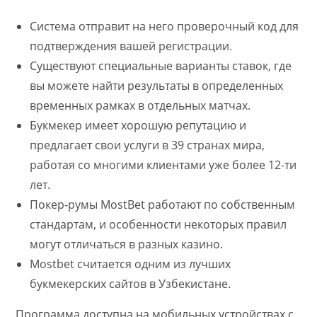
Система отправит на него проверочный код для
подтверждения вашей регистрации.
Существуют специальные варианты ставок, где
вы можете найти результаты в определенных
временных рамках в отдельных матчах.
Букмекер имеет хорошую репутацию и
предлагает свои услуги в 39 странах мира,
работая со многими клиентами уже более 12-ти
лет.
Покер-румы MostBet работают по собственным
стандартам, и особенности некоторых правил
могут отличаться в разных казино.
Mostbet считается одним из лучших
букмекерских сайтов в Узбекистане.
Программа доступна на мобильных устройствах с