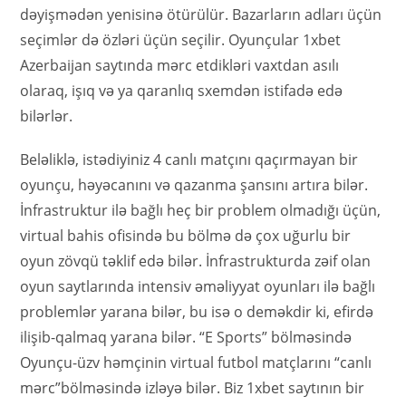
dəyişmədən yenisinə ötürülür. Bazarların adları üçün
seçimlər də özləri üçün seçilir. Oyunçular 1xbet
Azerbaijan saytında mərc etdikləri vaxtdan asılı
olaraq, işıq və ya qaranlıq sxemdən istifadə edə
bilərlər.
Beləliklə, istədiyiniz 4 canlı matçını qaçırmayan bir
oyunçu, həyəcanını və qazanma şansını artıra bilər.
İnfrastruktur ilə bağlı heç bir problem olmadığı üçün,
virtual bahis ofisində bu bölmə də çox uğurlu bir
oyun zövqü təklif edə bilər. İnfrastrukturda zəif olan
oyun saytlarında intensiv əməliyyat oyunları ilə bağlı
problemlər yarana bilər, bu isə o deməkdir ki, efirdə
ilişib-qalmaq yarana bilər. “E Sports” bölməsində
Oyunçu-üzv həmçinin virtual futbol matçlarını “canlı
mərc”bölməsində izləyə bilər. Biz 1xbet saytının bir