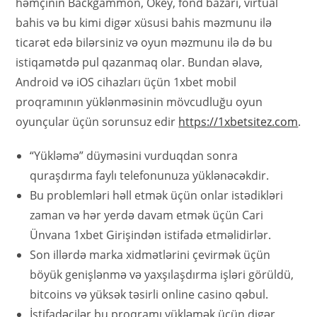
həmçinin Backgammon, Okey, fond bazarı, virtual
bahis və bu kimi digər xüsusi bahis məzmunu ilə
ticarət edə bilərsiniz və oyun məzmunu ilə də bu
istiqamətdə pul qazanmaq olar. Bundan əlavə,
Android və iOS cihazları üçün 1xbet mobil
proqramının yüklənməsinin mövcudluğu oyun
oyunçular üçün sorunsuz edir
https://1xbetsitez.com
.
“Yükləmə” düyməsini vurduqdan sonra
quraşdırma faylı telefonunuza yüklənəcəkdir.
Bu problemləri həll etmək üçün onlar istədikləri
zaman və hər yerdə davam etmək üçün Cari
Ünvana 1xbet Girişindən istifadə etməlidirlər.
Son illərdə marka xidmətlərini çevirmək üçün
böyük genişlənmə və yaxşılaşdırma işləri görüldü,
bitcoins və yüksək təsirli online casino qəbul.
İstifadəçilər bu proqramı yükləmək üçün digər