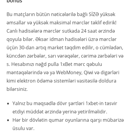
bonus
Bu matçların bütün nəticələrilə bağlı SİZƏ yüksək
əmsallar və yüksək maksimal mərclər təklif edirik!
Canlı hadisələrə mərclər sutkada 24 saat ərzində
qoyula bilər. Əksər idman hadisələri üzrə mərclər
üçün 30-dan artıq market təqdim edilir, o cümlədən,
küncdən zərbələr, sarı vərəqələr, cərimə zərbələri və
s. Hesabınızı nəğd pulla 1xBet mərc qəbulu
məntəqələrində və ya WebMoney, Qiwi və digərləri
kimi elektron ödəmə sistemləri vasitəsilə doldura
bilərsiniz.
Yalnız bu məqsədlə dövr şərtləri 1xbet-in təsvir
etdiyi müddət ərzində yerinə yetirilməlidir.
Hər bir dövlətin qumar oyunlarına qarşı mübarizə
üsulu var.