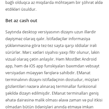
bağlı olduqca az miqdarda möhtəşəm bir şöhrət əldə
etdikləri üsuldur.
Bet az cash out
Saytında desktop versiyasının dizaynı uzun illərdir
dəyişməz olaraq qalır. İstifadəçilər informasiya
yüklənməsinə görə tez-tez sayta qarşı iddialar irəli
sürürlər. Mərc xətləri siyahısı yaxşı filtr olunur, lakin
vizual olaraq çətin anlaşılır. Həm MostBet Android
app, həm də iOS app funskiyaları baxımdan vebsayt
versiyadan müəyyən fərqlərə sahibdir. EManat
terminalının dizaynı istifadəçinin dostudur, müştəri
gözləntiləri nəzərə alınaraq terminallar funksional
şəkildə dizayn edilmişdir. EManat terminalları geniş
əhatə dairəsinə malik olması əlavə zaman və pul itkisi
olmadan bütün ödənişləri anında etməyə imkan