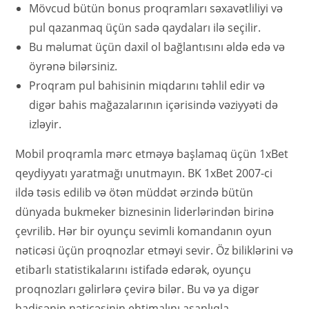
Mövcud bütün bonus proqramları səxavətliliyi və
pul qazanmaq üçün sadə qaydaları ilə seçilir.
Bu məlumat üçün daxil ol bağlantısını əldə edə və
öyrənə bilərsiniz.
Proqram pul bahisinin miqdarını təhlil edir və
digər bahis mağazalarının içərisində vəziyyəti də
izləyir.
Mobil proqramla mərc etməyə başlamaq üçün 1xBet
qeydiyyatı yaratmağı unutmayın. BK 1xBet 2007-ci
ildə təsis edilib və ötən müddət ərzində bütün
dünyada bukmeker biznesinin liderlərindən birinə
çevrilib. Hər bir oyunçu sevimli komandanın oyun
nəticəsi üçün proqnozlar etməyi sevir. Öz biliklərini və
etibarlı statistikalarını istifadə edərək, oyunçu
proqnozları gəlirlərə çevirə bilər. Bu və ya digər
hadisənin nəticəsinin ehtimalını asanlıqla