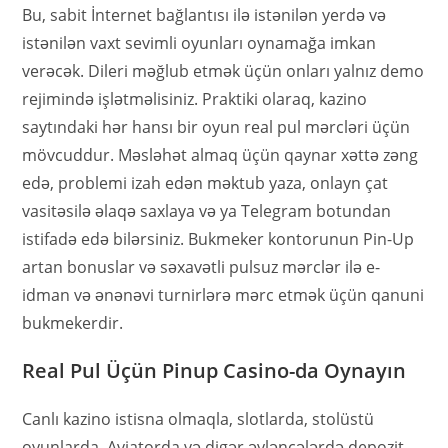
Bu, sabit İnternet bağlantısı ilə istənilən yerdə və
istənilən vaxt sevimli oyunları oynamağa imkan
verəcək. Dileri məğlub etmək üçün onları yalnız demo
rejimində işlətməlisiniz. Praktiki olaraq, kazino
saytındaki hər hansı bir oyun real pul mərcləri üçün
mövcuddur. Məsləhət almaq üçün qaynar xəttə zəng
edə, problemi izah edən məktub yaza, onlayn çat
vasitəsilə əlaqə saxlaya və ya Telegram botundan
istifadə edə bilərsiniz. Bukmeker kontorunun Pin-Up
artan bonuslar və səxavətli pulsuz mərclər ilə e-
idman və ənənəvi turnirlərə mərc etmək üçün qanuni
bukmekerdir.
Real Pul Üçün Pinup Casino-da Oynayın
Canlı kazino istisna olmaqla, slotlarda, stolüstü
oyunlarda, Aviatorda və digər əyləncələrdə depozit