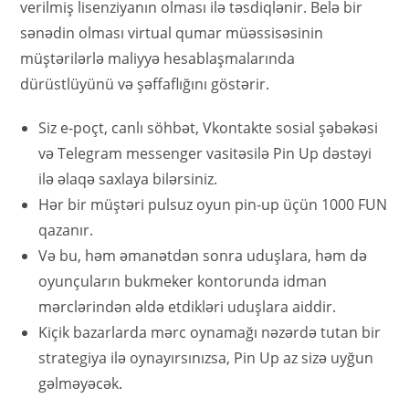
verilmiş lisenziyanın olması ilə təsdiqlənir. Belə bir
sənədin olması virtual qumar müəssisəsinin
müştərilərlə maliyyə hesablaşmalarında
dürüstlüyünü və şəffaflığını göstərir.
Siz e-poçt, canlı söhbət, Vkontakte sosial şəbəkəsi
və Telegram messenger vasitəsilə Pin Up dəstəyi
ilə əlaqə saxlaya bilərsiniz.
Hər bir müştəri pulsuz oyun pin-up üçün 1000 FUN
qazanır.
Və bu, həm əmanətdən sonra uduşlara, həm də
oyunçuların bukmeker kontorunda idman
mərclərindən əldə etdikləri uduşlara aiddir.
Kiçik bazarlarda mərc oynamağı nəzərdə tutan bir
strategiya ilə oynayırsınızsa, Pin Up az sizə uyğun
gəlməyəcək.