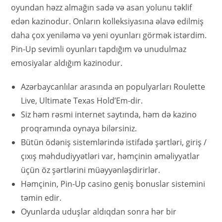
oyundan həzz almağın sadə və asan yolunu təklif
edən kazinodur. Onların kolleksiyasına əlavə edilmiş
daha çox yeniləmə və yeni oyunları görmək istərdim.
Pin-Up sevimli oyunları tapdığım və unudulmaz
emosiyalar aldığım kazinodur.
Azərbaycanlılar arasında ən populyarları Roulette
Live, Ultimate Texas Hold’Em-dir.
Siz həm rəsmi internet saytında, həm də kazino
proqramında oynaya bilərsiniz.
Bütün ödəniş sistemlərində istifadə şərtləri, giriş /
çıxış məhdudiyyətləri var, həmçinin əməliyyatlar
üçün öz şərtlərini müəyyənləşdirirlər.
Həmçinin, Pin-Up casino geniş bonuslar sistemini
təmin edir.
Oyunlarda uduşlar aldıqdan sonra hər bir