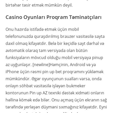
birtəhər təsir etmək mümkün deyil.
Casino Oyunları Proqram Təminatçıları
Onu hazırda istifadə etmək üçün mobil
telefonunuzda quraşdırılmış brauzer vasitəsilə sayta
daxil olmaq kifayətdir. Belə bir keçidlə sayt dərhal və
avtomatik olaraq tam versiyada olan bütün
funksiyaların mövcud olduğu mobil versiyaya pinup
az uyğunlaşır. [newline]Həmçinin, Android və ya
iPhone üçün rəsmi pin up bet proqramını yükləmək
mümkündür. Əgər oyunçunun sualları varsa, onda
onlayn söhbət vasitəsilə işləyən bukmeker
kontorunun Pin up AZ texniki dəstək xidməti onların
həllinə kömək edə bilər. Onu açmaq üçün ekranın sağ
tərəfində yerləşən düyməni sıxmağınız kifayətdir. Eyni