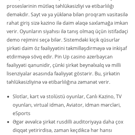
proseslərinin mütləq təhlükəsizliyi və etibarlılığı
deməkdir. Sayt və ya yüklənə bilən proqram vasitəsilə
rahat giriş sizə kazino ilə daim əlaqə saxlamağa imkan
verir. Oyunların siyahısı ilə tanış olmaq üçün istifadəçi
demo rejimini seçə bilər. Sistemdəki kiçik qüsurlar
şirkəti daim öz fəaliyyətini təkmilləşdirməyə və inkişaf
etdirməyə sövq edir. Pin Up casino azerbaycan
fəaliyyəti qanunidir, çünki şirkət beynəlxalq və milli
lisenziyalar əsasında fəaliyyət göstərir. Bu, şirkətin
təhlükəsizliyinə və etibarlılığına zəmanət verir.
Slotlar, kart və stolüstü oyunlar, Canlı Kazino, TV
oyunları, virtual idman, Aviator, idman mərcləri,
eSports
Əgər əvvəlcə şirkət rusdilli auditoriyaya daha çox
diqqət yetirirdisə, zaman keçdikcə hər hansı