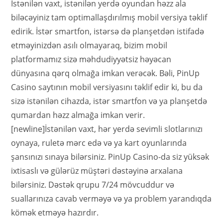
İstənilən vaxt, istənilən yerdə oyundan həzz ala
biləcəyiniz tam optimallaşdırılmış mobil versiya təklif
edirik. İstər smartfon, istərsə də planşetdən istifadə
etməyinizdən asılı olmayaraq, bizim mobil
platformamız sizə məhdudiyyətsiz həyəcan
dünyasına qərq olmağa imkan verəcək. Bəli, PinUp
Casino saytının mobil versiyasını təklif edir ki, bu da
sizə istənilən cihazda, istər smartfon və ya planşetdə
qumardan həzz almağa imkan verir.
[newline]İstənilən vaxt, hər yerdə sevimli slotlarınızı
oynaya, ruletə mərc edə və ya kart oyunlarında
şansınızı sınaya bilərsiniz. PinUp Casino-da siz yüksək
ixtisaslı və gülərüz müştəri dəstəyinə arxalana
bilərsiniz. Dəstək qrupu 7/24 mövcuddur və
suallarınıza cavab verməyə və ya problem yarandıqda
kömək etməyə hazırdır.