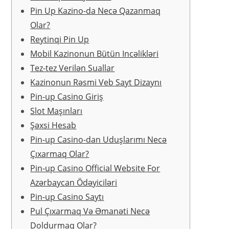
Pin Up Kazino-da Necə Qazanmaq
Olar?
Reytinqi Pin Up
Mobil Kazinonun Bütün Incəlikləri
Tez-tez Verilən Suallar
Kazinonun Rəsmi Veb Sayt Dizaynı
Pin-up Casino Giriş
Slot Maşınları
Şəxsi Hesab
Pin-up Casino-dan Uduşlarımı Necə
Çıxarmaq Olar?
Pin-up Casino Official Website For
Azərbaycan Ödəyiciləri
Pin-up Casino Saytı
Pul Çıxarmaq Və Əmanəti Necə
Doldurmaq Olar?