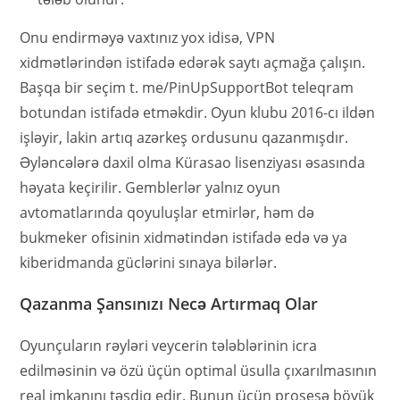
Onu endirməyə vaxtınız yox idisə, VPN
xidmətlərindən istifadə edərək saytı açmağa çalışın.
Başqa bir seçim t. me/PinUpSupportBot teleqram
botundan istifadə etməkdir. Oyun klubu 2016-cı ildən
işləyir, lakin artıq azərkeş ordusunu qazanmışdır.
Əyləncələrə daxil olma Kürasao lisenziyası əsasında
həyata keçirilir. Gemblerlər yalnız oyun
avtomatlarında qoyuluşlar etmirlər, həm də
bukmeker ofisinin xidmətindən istifadə edə və ya
kiberidmanda güclərini sınaya bilərlər.
Qazanma Şansınızı Necə Artırmaq Olar
Oyunçuların rəyləri veycerin tələblərinin icra
edilməsinin və özü üçün optimal üsulla çıxarılmasının
real imkanını təsdiq edir. Bunun üçün prosesə böyük