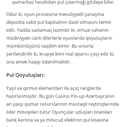
qumarbaz hesabdan pul çıxarmağı gözləyə bilər.
Odur ki, oyun prosesinə məsuliyyətli yanaşma
depozitə sabit pul kapitalının daxil olmasını təmin
edir. Yadda saxlamaq lazımdır ki, virtual sahənin
müdiriyyəti canlı dilerlərlə oyunlarda qoyuluşların
mümkünlüyünü təqdim etmir. Bu onunla
şərtləndirilir ki, krupye kimi real aparıcı çıxış edir ki,
ona əmək haqqı ödənilməlidir.
Pul Qoyuluşları:
Yaşıl və qırmızı elementləri ilə açıq rənglərdə
hazırlanmışdır. Bu gün Casino Pin-up Azərbaycanın
ən yaxşı qumar resurslarının müstəqil reytinqlərində
lider mövqeləri tutur Oyunçular uduşları istənilən
bank kartına və ya mövcud elektron pul kisəsinə