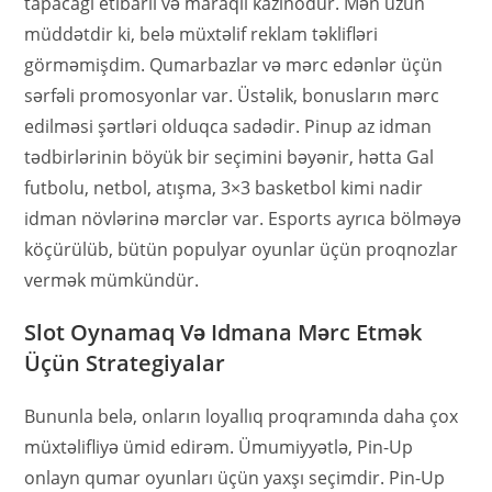
tapacağı etibarlı və maraqlı kazinodur. Mən uzun
müddətdir ki, belə müxtəlif reklam təklifləri
görməmişdim. Qumarbazlar və mərc edənlər üçün
sərfəli promosyonlar var. Üstəlik, bonusların mərc
edilməsi şərtləri olduqca sadədir. Pinup az idman
tədbirlərinin böyük bir seçimini bəyənir, hətta Gal
futbolu, netbol, ​​atışma, 3×3 basketbol kimi nadir
idman növlərinə mərclər var. Esports ayrıca bölməyə
köçürülüb, bütün populyar oyunlar üçün proqnozlar
vermək mümkündür.
Slot Oynamaq Və Idmana Mərc Etmək
Üçün Strategiyalar
Bununla belə, onların loyallıq proqramında daha çox
müxtəlifliyə ümid edirəm. Ümumiyyətlə, Pin-Up
onlayn qumar oyunları üçün yaxşı seçimdir. Pin-Up