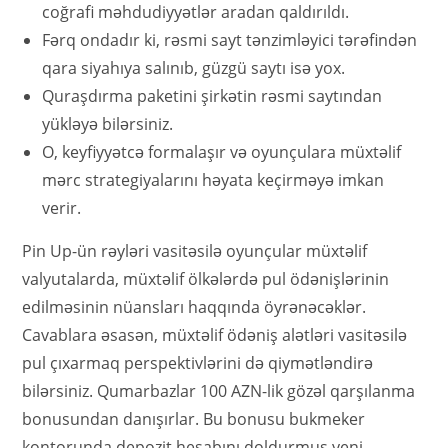
coğrafi məhdudiyyətlər aradan qaldırıldı.
Fərq ondadır ki, rəsmi sayt tənzimləyici tərəfindən
qara siyahıya salınıb, güzgü saytı isə yox.
Quraşdırma paketini şirkətin rəsmi saytından
yükləyə bilərsiniz.
O, keyfiyyətcə formalaşır və oyunçulara müxtəlif
mərc strategiyalarını həyata keçirməyə imkan
verir.
Pin Up-ün rəyləri vasitəsilə oyunçular müxtəlif
valyutalarda, müxtəlif ölkələrdə pul ödənişlərinin
edilməsinin nüansları haqqında öyrənəcəklər.
Cavablara əsasən, müxtəlif ödəniş alətləri vasitəsilə
pul çıxarmaq perspektivlərini də qiymətləndirə
bilərsiniz. Qumarbazlar 100 AZN-lik gözəl qarşılanma
bonusundan danışırlar. Bu bonusu bukmeker
kontorunda depozit hesabını doldurmuş yeni