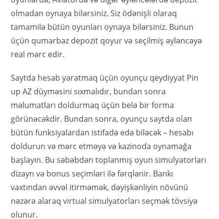
olmadan oynaya bilərsiniz. Siz ödənişli olaraq
tamamilə bütün oyunları oynaya bilərsiniz. Bunun
üçün qumarbaz depozit qoyur və seçilmiş əyləncəyə
real mərc edir.
Saytda hesab yaratmaq üçün oyunçu qeydiyyat Pin
up AZ düyməsini sıxmalıdır, bundan sonra
məlumatları doldurmaq üçün belə bir forma
görünəcəkdir. Bundan sonra, oyunçu saytda olan
bütün funksiyalardan istifadə edə biləcək – hesabı
doldurun və mərc etməyə və kazinoda oynamağa
başlayın. Bu səbəbdən toplanmış oyun simulyatorları
dizayn və bonus seçimləri ilə fərqlənir. Bankı
vaxtından əvvəl itirməmək, dəyişkənliyin növünü
nəzərə alaraq virtual simulyatorları seçmək tövsiyə
olunur.