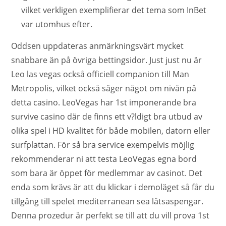
vilket verkligen exemplifierar det tema som InBet
var utomhus efter.
Oddsen uppdateras anmärkningsvärt mycket
snabbare än på övriga bettingsidor. Just just nu är
Leo las vegas också officiell companion till Man
Metropolis, vilket också säger något om nivån på
detta casino. LeoVegas har 1st imponerande bra
survive casino där de finns ett v?ldigt bra utbud av
olika spel i HD kvalitet för både mobilen, datorn eller
surfplattan. För så bra service exempelvis möjlig
rekommenderar ni att testa LeoVegas egna bord
som bara är öppet för medlemmar av casinot. Det
enda som krävs är att du klickar i demoläget så får du
tillgång till spelet mediterranean sea låtsaspengar.
Denna prozedur är perfekt se till att du vill prova 1st