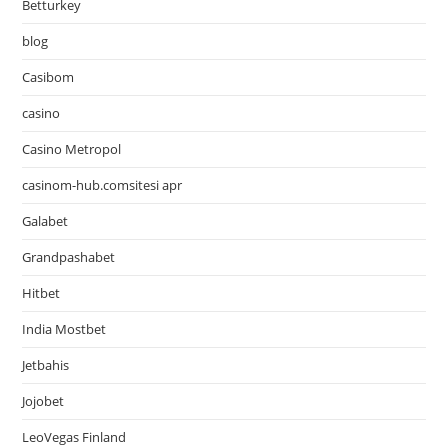
Betturkey
blog
Casibom
casino
Casino Metropol
casinom-hub.comsitesi apr
Galabet
Grandpashabet
Hitbet
India Mostbet
Jetbahis
Jojobet
LeoVegas Finland