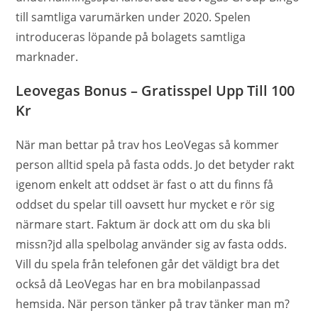
till samtliga varumärken under 2020. Spelen
introduceras löpande på bolagets samtliga
marknader.
Leovegas Bonus – Gratisspel Upp Till 100
Kr
När man bettar på trav hos LeoVegas så kommer
person alltid spela på fasta odds. Jo det betyder rakt
igenom enkelt att oddset är fast o att du finns få
oddset du spelar till oavsett hur mycket e rör sig
närmare start. Faktum är dock att om du ska bli
missn?jd alla spelbolag använder sig av fasta odds.
Vill du spela från telefonen går det väldigt bra det
också då LeoVegas har en bra mobilanpassad
hemsida. När person tänker på trav tänker man m?