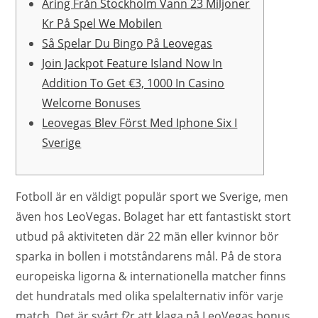
Åring Från Stockholm Vann 23 Miljoner
Kr På Spel We Mobilen
Så Spelar Du Bingo På Leovegas
Join Jackpot Feature Island Now In
Addition To Get €3, 1000 In Casino
Welcome Bonuses
Leovegas Blev Först Med Iphone Six I
Sverige
Fotboll är en väldigt populär sport we Sverige, men
även hos LeoVegas. Bolaget har ett fantastiskt stort
utbud på aktiviteten där 22 män eller kvinnor bör
sparka in bollen i motståndarens mål. På de stora
europeiska ligorna & internationella matcher finns
det hundratals med olika spelalternativ inför varje
match. Det är svårt f?r att klaga på LeoVegas bonus