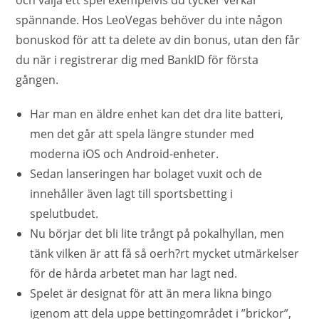
och välja ett spel exempelvis du tycker verkar
spännande. Hos LeoVegas behöver du inte någon
bonuskod för att ta delete av din bonus, utan den får
du när i registrerar dig med BankID för första
gången.
Har man en äldre enhet kan det dra lite batteri,
men det går att spela längre stunder med
moderna iOS och Android-enheter.
Sedan lanseringen har bolaget vuxit och de
innehåller även lagt till sportsbetting i
spelutbudet.
Nu börjar det bli lite trångt på pokalhyllan, men
tänk vilken är att få så oerh?rt mycket utmärkelser
för de hårda arbetet man har lagt ned.
Spelet är designat för att än mera likna bingo
igenom att dela uppe bettingområdet i ”brickor”,