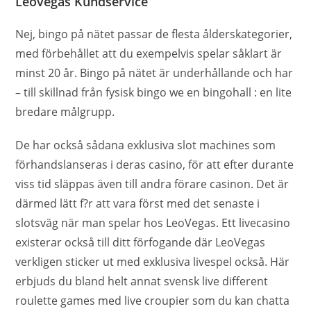
Leovegas Kundservice
Nej, bingo på nätet passar de flesta ålderskategorier,
med förbehållet att du exempelvis spelar såklart är
minst 20 år. Bingo på nätet är underhållande och har
– till skillnad från fysisk bingo we en bingohall : en lite
bredare målgrupp.
De har också sådana exklusiva slot machines som
förhandslanseras i deras casino, för att efter durante
viss tid släppas även till andra förare casinon. Det är
därmed lätt f?r att vara först med det senaste i
slotsväg när man spelar hos LeoVegas. Ett livecasino
existerar också till ditt förfogande där LeoVegas
verkligen sticker ut med exklusiva livespel också. Här
erbjuds du bland helt annat svensk live different
roulette games med live croupier som du kan chatta