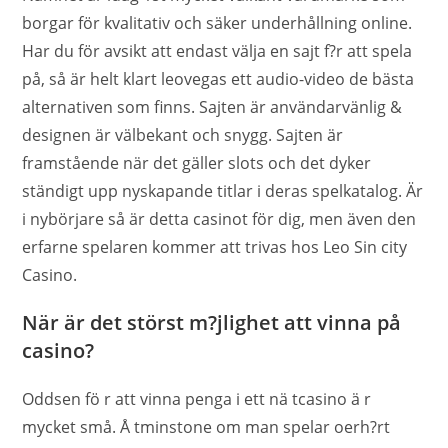
borgar för kvalitativ och säker underhållning online.
Har du för avsikt att endast välja en sajt f?r att spela
på, så är helt klart leovegas ett audio-video de bästa
alternativen som finns. Sajten är användarvänlig &
designen är välbekant och snygg. Sajten är
framstående när det gäller slots och det dyker
ständigt upp nyskapande titlar i deras spelkatalog. Är
i nybörjare så är detta casinot för dig, men även den
erfarne spelaren kommer att trivas hos Leo Sin city
Casino.
När är det störst m?jlighet att vinna på
casino?
Oddsen fö r att vinna penga i ett nä tcasino ä r
mycket små. Å tminstone om man spelar oerh?rt