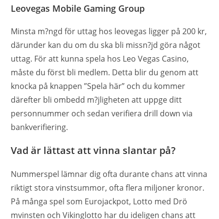
Leovegas Mobile Gaming Group
Minsta m?ngd för uttag hos leovegas ligger på 200 kr,
därunder kan du om du ska bli missn?jd göra något
uttag. För att kunna spela hos Leo Vegas Casino,
måste du först bli medlem. Detta blir du genom att
knocka på knappen ”Spela här” och du kommer
därefter bli ombedd m?jligheten att uppge ditt
personnummer och sedan verifiera drill down via
bankverifiering.
Vad är lättast att vinna slantar på?
Nummerspel lämnar dig ofta durante chans att vinna
riktigt stora vinstsummor, ofta flera miljoner kronor.
På många spel som Eurojackpot, Lotto med Drö
mvinsten och Vikinglotto har du ideligen chans att