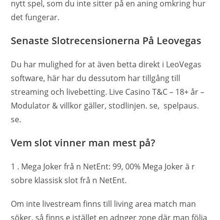
nytt spel, som du inte sitter på en aning omkring hur
det fungerar.
Senaste Slotrecensionerna På Leovegas
Du har mulighed for at även betta direkt i LeoVegas
software, här har du dessutom har tillgång till
streaming och livebetting. Live Casino T&C – 18+ år –
Modulator & villkor gäller, stodlinjen. se, spelpaus.
se.
Vem slot vinner man mest på?
1 . Mega Joker frå n NetEnt: 99, 00% Mega Joker ä r
sobre klassisk slot frå n NetEnt.
Om inte livestream finns till living area match man
söker, så finns e istället en adnger zone där man följa