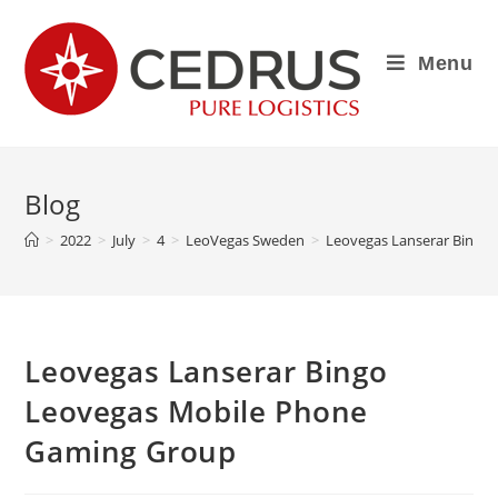
Menu
Blog
>
2022
>
July
>
4
>
LeoVegas Sweden
>
Leovegas Lanserar Bingo
Leovegas Lanserar Bingo
Leovegas Mobile Phone
Gaming Group