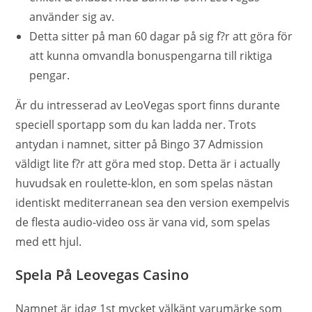
använder sig av.
Detta sitter på man 60 dagar på sig f?r att göra för
att kunna omvandla bonuspengarna till riktiga
pengar.
Är du intresserad av LeoVegas sport finns durante
speciell sportapp som du kan ladda ner. Trots
antydan i namnet, sitter på Bingo 37 Admission
väldigt lite f?r att göra med stop. Detta är i actually
huvudsak en roulette-klon, en som spelas nästan
identiskt mediterranean sea den version exempelvis
de flesta audio-video oss är vana vid, som spelas
med ett hjul.
Spela På Leovegas Casino
Namnet är idag 1st mycket välkänt varumärke som