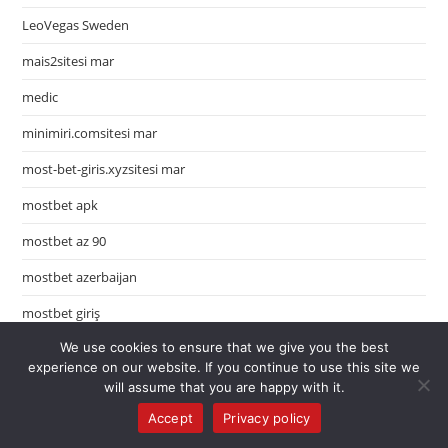
LeoVegas Sweden
mais2sitesi mar
medic
minimiri.comsitesi mar
most-bet-giris.xyzsitesi mar
mostbet apk
mostbet az 90
mostbet azerbaijan
mostbet giriş
We use cookies to ensure that we give you the best
Mostbet in Turkey
experience on our website. If you continue to use this site we
Mostbet India
will assume that you are happy with it.
Accept
Privacy policy
mostbet kirish