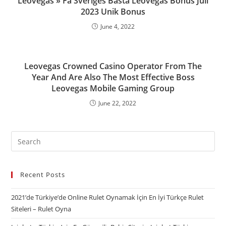
Leovegas » Få Sveriges Bästa Leovegas Bonus Juli
2023 Unik Bonus
June 4, 2022
Leovegas Crowned Casino Operator From The
Year And Are Also The Most Effective Boss
Leovegas Mobile Gaming Group
June 22, 2022
Recent Posts
2021’de Türkiye’de Online Rulet Oynamak İçin En İyi Türkçe Rulet
Siteleri – Rulet Oyna