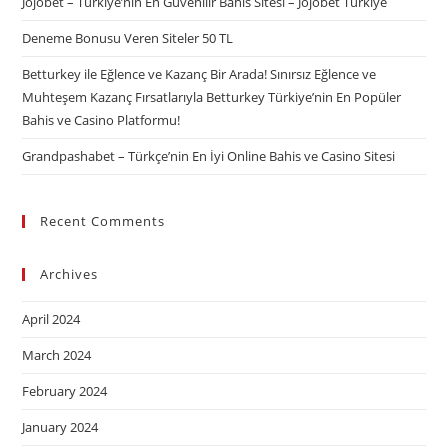
Jojobet – Türkiye’nin En Güvenilir Bahis Sitesi – Jojobet Türkiye
Deneme Bonusu Veren Siteler 50 TL
Betturkey ile Eğlence ve Kazanç Bir Arada! Sınırsız Eğlence ve
Muhteşem Kazanç Fırsatlarıyla Betturkey Türkiye’nin En Popüler
Bahis ve Casino Platformu!
Grandpashabet – Türkçe’nin En İyi Online Bahis ve Casino Sitesi
Recent Comments
Archives
April 2024
March 2024
February 2024
January 2024