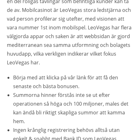
en del roligas tävlingar som befintliga kunder kan ta
de av. Mobilcasinot är LeoVegas stora ledstjärna och
vad person profilerar sig utefter, med visionen att
vara nummer 1st inom mobilspel. LeoVegas har flera
välgjorda appar och saken är att webbsidan är gjord
mediterranean sea samma utformning och bolagets
huvudapp, vilka verkligen indikerar vilket fokus
LeoVegas har.
Börja med att klicka på vår länk för att få den
senaste och bästa bonusen.
Summorna hinner förstås inte se ut efter
operationen så höga och 100 miljoner, males det
kan ändå bli riktigt skapliga summor att kamma
hem.
Ingen krånglig registrering behövs alltså utan
enkelt & snabbt med Bank ID som LeoVegas