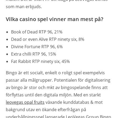
som man erbjuds.
Vilka casino spel vinner man mest på?
Book of Dead RTP 96, 21%
Dead or even Alive RTP ninety six, 8%
Divine Fortune RTP 96, 6%
Extra chilli RTP 96, 15%
Fat Rabbit RTP ninety six, 45%
Bingo är ett socialt, enkelt o roligt spel exempelvis
passar alla målgrupper. Potentialen för digitalisering
av bingo är stor och mkt av bingospelande finns att
förflyttas until den digitala miljön. Med en starkt
leovegas opal fruits
växande kunddatabas & mot
bakgrund utav en ökande efterfrågan på
underhållningsspel lanserade LeoVegas Group Bingo