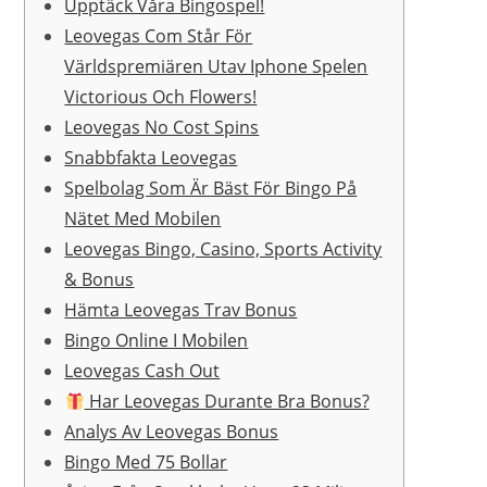
Upptäck Våra Bingospel!
Leovegas Com Står För
Världspremiären Utav Iphone Spelen
Victorious Och Flowers!
Leovegas No Cost Spins
Snabbfakta Leovegas
Spelbolag Som Är Bäst För Bingo På
Nätet Med Mobilen
Leovegas Bingo, Casino, Sports Activity
& Bonus
Hämta Leovegas Trav Bonus
Bingo Online I Mobilen
Leovegas Cash Out
Har Leovegas Durante Bra Bonus?
Analys Av Leovegas Bonus
Bingo Med 75 Bollar