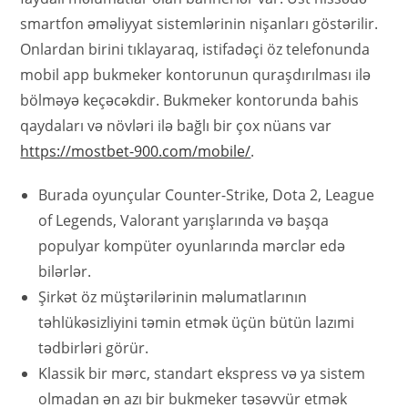
smartfon əməliyyat sistemlərinin nişanları göstərilir.
Onlardan birini tıklayaraq, istifadəçi öz telefonunda
mobil app bukmeker kontorunun quraşdırılması ilə
bölməyə keçəcəkdir. Bukmeker kontorunda bahis
qaydaları və növləri ilə bağlı bir çox nüans var
https://mostbet-900.com/mobile/
.
Burada oyunçular Counter-Strike, Dota 2, League
of Legends, Valorant yarışlarında və başqa
populyar kompüter oyunlarında mərclər edə
bilərlər.
Şirkət öz müştərilərinin məlumatlarının
təhlükəsizliyini təmin etmək üçün bütün lazımi
tədbirləri görür.
Klassik bir mərc, standart ekspress və ya sistem
olmadan ən azı bir bukmeker təsəvvür etmək