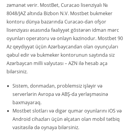
zəmanət verir. MostBet, Curacao lisenziyalı №
8048/JAZ altında Bizbon N.V. Mostbet bukmeker
kontoru dünya bazarında Curacao-dan ofşor
lisenziyası əsasında fəaliyyət göstərən idman mərc
oyunları operatoru və onlayn kazinodur. Mostbet 90
Az qeydiyyat üçün Azərbaycandan olan oyunçuları
qəbul edir və bukmeker kontorunun saytında siz
Azərbaycan milli valyutası – AZN ilə hesab aça
bilərsiniz.
Sistem, donmadan, problemsiz işləyir və
serverlərin Avropa və ABŞ-da yerləşməsinə
baxmayaraq.
Mostbet slotları və digər qumar oyunlarını iOS və
Android cihazları üçün əlçatan olan mobil tətbiq
vasitəsilə də oynaya bilərsiniz.