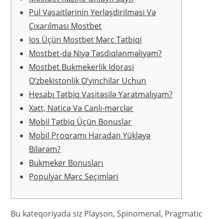
Pul Vəsaitlərinin Yerləşdirilməsi Və
Çıxarılması Mostbet
Ios Üçün Mostbet Mərc Tətbiqi
Mostbet-də Niyə Təsdiqlənməliyəm?
Mostbet Bukmekerlik Idorasi
O’zbekistonlik O’yinchilar Uchun
Hesabı Tətbiq Vasitəsilə Yaratmalıyam?
Xətt, Nəticə Və Canlı-mərclər
Mobil Tətbiq Üçün Bonuslar
Mobil Proqramı Haradan Yükləyə
Bilərəm?
Bukmeker Bonusları
Populyar Mərc Seçimləri
Bu kateqoriyada siz Playson, Spinomenal, Pragmatic