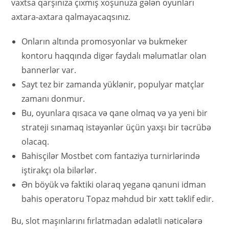
vaxtsa qarşınıza çıxmış xoşunuza gələn oyunları
axtara-axtara qalmayacaqsınız.
Onların altında promosyonlar və bukmeker
kontoru haqqında digər faydalı məlumatlar olan
bannerlər var.
Sayt tez bir zamanda yüklənir, populyar matçlar
zamanı donmur.
Bu, oyunlara qısaca və qane olmaq və ya yeni bir
strateji sınamaq istəyənlər üçün yaxşı bir təcrübə
olacaq.
Bahisçilər Mostbet com fantaziya turnirlərində
iştirakçı ola bilərlər.
Ən böyük və faktiki olaraq yeganə qanuni idman
bahis operatoru Topaz məhdud bir xətt təklif edir.
Bu, slot maşınlarını fırlatmadan ədalətli nəticələrə