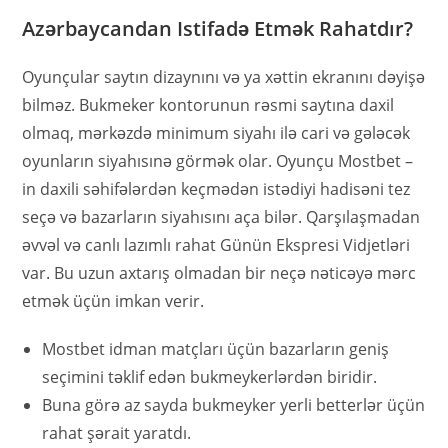
Azərbaycandan Istifadə Etmək Rahatdır?
Oyunçular saytın dizaynını və ya xəttin ekranını dəyişə
bilməz. Bukmeker kontorunun rəsmi saytına daxil
olmaq, mərkəzdə minimum siyahı ilə cari və gələcək
oyunların siyahısınə görmək olar. Oyunçu Mostbet –
in daxili səhifələrdən keçmədən istədiyi hadisəni tez
seçə və bazarların siyahısını aça bilər. Qarşılaşmadan
əvvəl və canlı lazımlı rahat Günün Ekspresi Vidjetləri
var. Bu uzun axtarış olmadan bir neçə nəticəyə mərc
etmək üçün imkan verir.
Mostbet idman matçları üçün bazarların geniş
seçimini təklif edən bukmeykerlərdən biridir.
Buna görə az sayda bukmeyker yerli betterlər üçün
rahat şərait yaratdı.