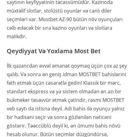
saytının keyfiyyətinin təcəssümüdür. Kazinoda
müxtəlif slotlar, stolüstü oyunlar və canlı diler
seçimləri var. Mostbet AZ-90 bütün növ oyunçuları
cəlb edəcək bir sıra kazino oyunları və slotlara
malikdir.
Qeydiyyat Və Yoxlama Most Bet
İlk qazancdan əvvəl əmanət qoymaq üçün çox az şey
qalıb. Və sonra ən geniş idman MOSTBET bahislərini
fəth etmək üçün cəsarətlə gedin! Klassik bir mərc,
standart ekspress və ya sistem olmadan ən azı bir
bukmeker təsəvvür etmək çətindir, rəsmi MOSTBET
veb saytı da istisna deyil. Adi bahis ilə oyunçu yalnız
bir hadisəni seçir və sonra gözlənilən nəticəni
göstərir. Təəccüblü deyil ki, ən ümumi bahis növü
hesab olunur. Bütün seçimlər düzgündürsə,