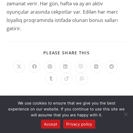
zəmanət verir. Hər gün, həftə və ay ən aktiv
oyunçular arasında cekpotlar var. Edilən hər mərc
loyallıq proqramında istifadə olunan bonus xalları
gətirir.
PLEASE SHARE THIS
We use cookies to ensure that we give you the best
YOU MIGHT ALSO LIKE
experience on our website. If you continue to use this site we
will assume that you are happy with it.
Mostbet Az Ninety Days Kazino Azerbaycan Ən
Accept
Privacy policy
Yaxşı Bukmeyker Rəsmi Say