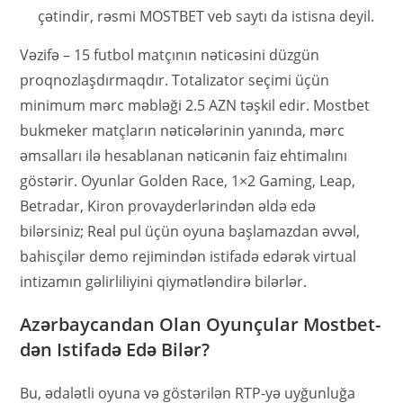
çətindir, rəsmi MOSTBET veb saytı da istisna deyil.
Vəzifə – 15 futbol matçının nəticəsini düzgün
proqnozlaşdırmaqdır. Totalizator seçimi üçün
minimum mərc məbləği 2.5 AZN təşkil edir. Mostbet
bukmeker matçların nəticələrinin yanında, mərc
əmsalları ilə hesablanan nəticənin faiz ehtimalını
göstərir. Oyunlar Golden Race, 1×2 Gaming, Leap,
Betradar, Kiron provayderlərindən əldə edə
bilərsiniz; Real pul üçün oyuna başlamazdan əvvəl,
bahisçilər demo rejimindən istifadə edərək virtual
intizamın gəlirliliyini qiymətləndirə bilərlər.
Azərbaycandan Olan Oyunçular Mostbet-
dən Istifadə Edə Bilər?
Bu, ədalətli oyuna və göstərilən RTP-yə uyğunluğa