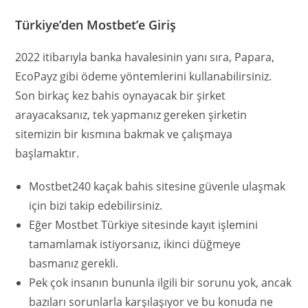
Türkiye’den Mostbet’e Giriş
2022 itibarıyla banka havalesinin yanı sıra, Papara,
EcoPayz gibi ödeme yöntemlerini kullanabilirsiniz.
Son birkaç kez bahis oynayacak bir şirket
arayacaksanız, tek yapmanız gereken şirketin
sitemizin bir kısmına bakmak ve çalışmaya
başlamaktır.
Mostbet240 kaçak bahis sitesine güvenle ulaşmak
için bizi takip edebilirsiniz.
Eğer Mostbet Türkiye sitesinde kayıt işlemini
tamamlamak istiyorsanız, ikinci düğmeye
basmanız gerekli.
Pek çok insanın bununla ilgili bir sorunu yok, ancak
bazıları sorunlarla karşılaşıyor ve bu konuda ne