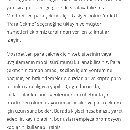
yanı sıra popülerliğe göre de sıralayabilirsiniz.
Mostbet’ten para çekmek için kasiyer bölümündeki
“Para Çekme” seçeneğine tıklayın ve müşteri
hizmetleri ekibimiz tarafından verilen talimatları
izleyin.
Mostbet’ten para çekmek için web sitesinin veya
uygulamanın mobil sürümünü kullanabilirsiniz. Para
çekmenin zamanlaması, seçilen işlem yöntemine
bağlıdır, en hızlı ödemeler e-cüzdanlar ve kripto para
birimleri aracılığıyla yapılır. Çoğu durumda,
kullanıcılar kullanıcı verilerini kontrol etmek için
otoriteden olumsuz yorumlar bırakır ve para çekmek
için uzun süre bekler. Burada kişisel hesabınızı ziyaret
edebilir, kayıt olabilir, bonusları empieza promosyon
kodlarını kullanabilirsiniz.