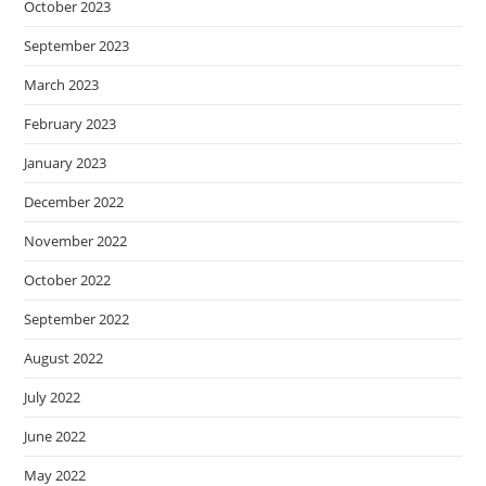
October 2023
September 2023
March 2023
February 2023
January 2023
December 2022
November 2022
October 2022
September 2022
August 2022
July 2022
June 2022
May 2022