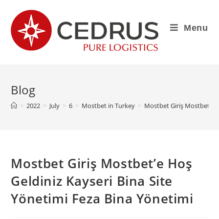
Menu
Blog
>
2022
>
July
>
6
>
Mostbet in Turkey
>
Mostbet Giriş Mostbet’e H
Mostbet Giriş Mostbet’e Hoş
Geldiniz Kayseri Bina Site
Yönetimi Feza Bina Yönetimi