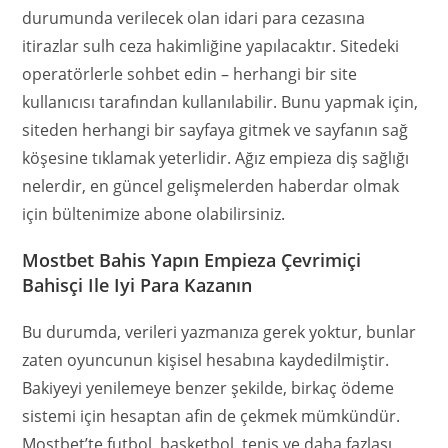
durumunda verilecek olan idari para cezasına
itirazlar sulh ceza hakimliğine yapılacaktır. Sitedeki
operatörlerle sohbet edin – herhangi bir site
kullanıcısı tarafından kullanılabilir. Bunu yapmak için,
siteden herhangi bir sayfaya gitmek ve sayfanın sağ
köşesine tıklamak yeterlidir. Ağız empieza diş sağlığı
nelerdir, en güncel gelişmelerden haberdar olmak
için bültenimize abone olabilirsiniz.
Mostbet Bahis Yapın Empieza Çevrimiçi
Bahisçi Ile Iyi Para Kazanın
Bu durumda, verileri yazmanıza gerek yoktur, bunlar
zaten oyuncunun kişisel hesabına kaydedilmiştir.
Bakiyeyi yenilemeye benzer şekilde, birkaç ödeme
sistemi için hesaptan afin de çekmek mümkündür.
Mostbet’te futbol, basketbol, tenis ve daha fazlası