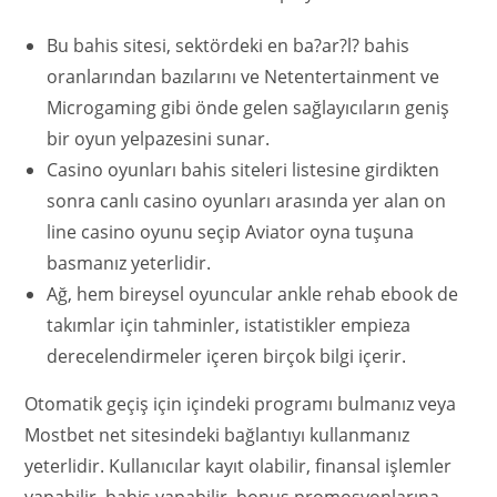
Bu bahis sitesi, sektördeki en ba?ar?l? bahis
oranlarından bazılarını ve Netentertainment ve
Microgaming gibi önde gelen sağlayıcıların geniş
bir oyun yelpazesini sunar.
Casino oyunları bahis siteleri listesine girdikten
sonra canlı casino oyunları arasında yer alan on
line casino oyunu seçip Aviator oyna tuşuna
basmanız yeterlidir.
Ağ, hem bireysel oyuncular ankle rehab ebook de
takımlar için tahminler, istatistikler empieza
derecelendirmeler içeren birçok bilgi içerir.
Otomatik geçiş için içindeki programı bulmanız veya
Mostbet net sitesindeki bağlantıyı kullanmanız
yeterlidir. Kullanıcılar kayıt olabilir, finansal işlemler