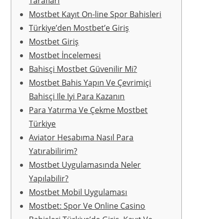
Tarafları
Mostbet Kayıt On-line Spor Bahisleri
Türkiye’den Mostbet’e Giriş
Mostbet Giriş
Mostbet İncelemesi
Bahisçi Mostbet Güvenilir Mi?
Mostbet Bahis Yapın Ve Çevrimiçi
Bahisçi Ile Iyi Para Kazanın
Para Yatırma Ve Çekme Mostbet
Türkiye
Aviator Hesabıma Nasıl Para
Yatırabilirim?
Mostbet Uygulamasında Neler
Yapılabilir?
Mostbet Mobil Uygulaması
Mostbet: Spor Ve Online Casino