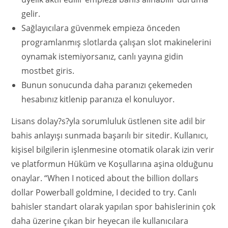
gelir.
Sağlayıcılara güvenmek empieza önceden
programlanmış slotlarda çalışan slot makinelerini
oynamak istemiyorsanız, canlı yayına gidin
mostbet giris.
Bunun sonucunda daha paranızı çekemeden
hesabınız kitlenip paranıza el konuluyor.
Lisans dolay?s?yla sorumluluk üstlenen site adil bir
bahis anlayışı sunmada başarılı bir sitedir. Kullanıcı,
kişisel bilgilerin işlenmesine otomatik olarak izin verir
ve platformun Hüküm ve Koşullarına aşina olduğunu
onaylar. “When I noticed about the billion dollars
dollar Powerball goldmine, I decided to try. Canlı
bahisler standart olarak yapılan spor bahislerinin çok
daha üzerine çıkan bir heyecan ile kullanıcılara