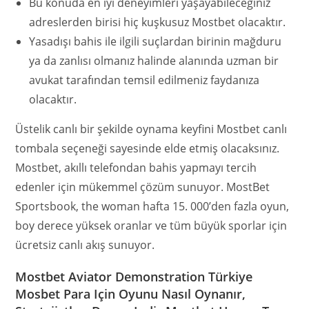
Bu konuda en iyi deneyimleri yaşayabileceğiniz
adreslerden birisi hiç kuşkusuz Mostbet olacaktır.
Yasadışı bahis ile ilgili suçlardan birinin mağduru
ya da zanlısı olmanız halinde alanında uzman bir
avukat tarafından temsil edilmeniz faydanıza
olacaktır.
Üstelik canlı bir şekilde oynama keyfini Mostbet canlı
tombala seçeneği sayesinde elde etmiş olacaksınız.
Mostbet, akıllı telefondan bahis yapmayı tercih
edenler için mükemmel çözüm sunuyor. MostBet
Sportsbook, the woman hafta 15. 000’den fazla oyun,
boy derece yüksek oranlar ve tüm büyük sporlar için
ücretsiz canlı akış sunuyor.
Mostbet Aviator Demonstration Türkiye ️
Mosbet Para Için Oyunu Nasıl Oynanır,