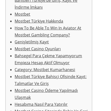
Bahisleri Türkiye’de Giriş, Kayıt Ve
İndirme İmkanı
Mostbet
Mostbet Türkiye Hakkında
How To Be Able To Win In Aviator At
Mostbet Gambling Company?
Genişletilmiş Kayıt
Mostbet Casino Oyunları
Bahsegel Para Çekme Yapamıyorum
Empieza Hesap Aktif Olmuyor
Category: Mostbet Kumarhanesi
Mostbet Türkiye Bahisçi Ofisinde Kayıt:
Talimatlar Ve Giriş
Mostbet Casino Ödeme Yapılmadı
Ulaşmak
Hesabıma Nasıl Para Yatırılır