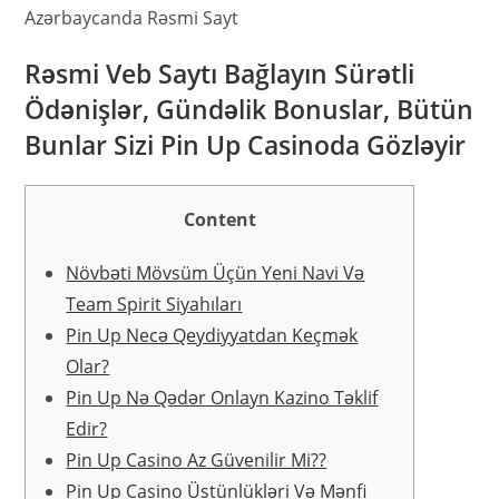
Azərbaycanda Rəsmi Sayt
Rəsmi Veb Saytı Bağlayın️ Sürətli
Ödənişlər, Gündəlik Bonuslar, Bütün
Bunlar Sizi Pin Up Casinoda Gözləyir
Content
Növbəti Mövsüm Üçün Yeni Navi Və
Team Spirit Siyahıları
Pin Up Necə Qeydiyyatdan Keçmək
Olar?
Pin Up Nə Qədər Onlayn Kazino Təklif
Edir?
Pin Up Casino Az Güvenilir Mi??
Pin Up Casino Üstünlükləri Və Mənfi