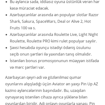
Bu əyləncə sadə, iddiasız oyuna üstünlük verən hər
kəsə müraciət edəcək.
Azərbaycanlılar arasında ən populyar slotlar Razor
Shark, Sakura, SpaceWars, Deal or Alive 2, Hot
Fruits 100 və s.
Azərbaycanlılar arasında Roulette Live, Light Night
Roulette, Roulette PRO kimi rulet populyar sayılır.
Şəxsi hesabda oyunçu istədiyi ödəniş üsulunu
seçib onun şərtləri ilə yaxından tanış olmalıdır.
İstənilən bonus promosyonunun müəyyən istifadə
və mərc şərtləri var.
Azərbaycan qeyri-adi və gözlənilməz qumar
oyunlarını alqışladığı üçün Aviator ən yaxşı Pin Up AZ
kazino əyləncələrinin başındadır. Bu, uzaqdan
oynayaraq istənilən cihaza ayrıca yüklənə bilən
oyunlardan biridir. Adi onlayn oyunlarla yanaşı, Pin