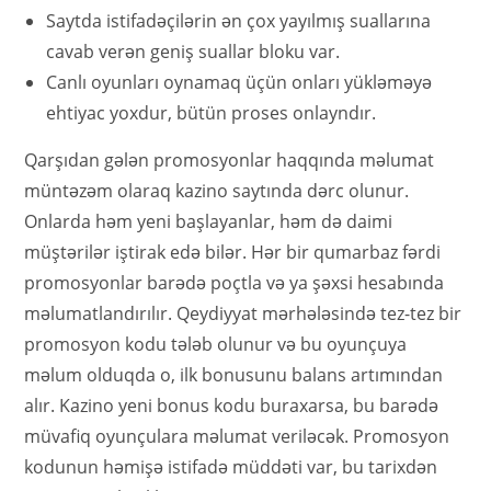
Saytda istifadəçilərin ən çox yayılmış suallarına
cavab verən geniş suallar bloku var.
Canlı oyunları oynamaq üçün onları yükləməyə
ehtiyac yoxdur, bütün proses onlayndır.
Qarşıdan gələn promosyonlar haqqında məlumat
müntəzəm olaraq kazino saytında dərc olunur.
Onlarda həm yeni başlayanlar, həm də daimi
müştərilər iştirak edə bilər. Hər bir qumarbaz fərdi
promosyonlar barədə poçtla və ya şəxsi hesabında
məlumatlandırılır. Qeydiyyat mərhələsində tez-tez bir
promosyon kodu tələb olunur və bu oyunçuya
məlum olduqda o, ilk bonusunu balans artımından
alır. Kazino yeni bonus kodu buraxarsa, bu barədə
müvafiq oyunçulara məlumat veriləcək. Promosyon
kodunun həmişə istifadə müddəti var, bu tarixdən