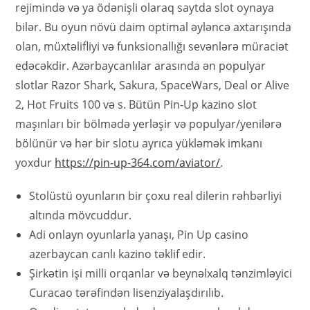
rejimində və ya ödənişli olaraq saytda slot oynaya
bilər. Bu oyun növü daim optimal əyləncə axtarışında
olan, müxtəlifliyi və funksionallığı sevənlərə müraciət
edəcəkdir. Azərbaycanlılar arasında ən populyar
slotlar Razor Shark, Sakura, SpaceWars, Deal or Alive
2, Hot Fruits 100 və s. Bütün Pin-Up kazino slot
maşınları bir bölmədə yerləşir və populyar/yenilərə
bölünür və hər bir slotu ayrıca yükləmək imkanı
yoxdur
https://pin-up-364.com/aviator/
.
Stolüstü oyunların bir çoxu real dilerin rəhbərliyi
altında mövcuddur.
Adi onlayn oyunlarla yanaşı, Pin Up casino
azerbaycan canlı kazino təklif edir.
Şirkətin işi milli orqanlar və beynəlxalq tənzimləyici
Curacao tərəfindən lisenziyalaşdırılıb.