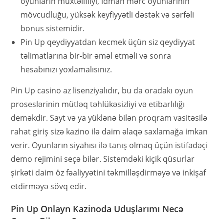
oyunların müxtəlifliyi, idman mərc oyunlarının
mövcudluğu, yüksək keyfiyyətli dəstək və sərfəli
bonus sistemidir.
Pin Up qeydiyyatdan kecmek üçün siz qeydiyyat
təlimatlarına bir-bir əməl etməli və sonra
hesabınızı yoxlamalısınız.
Pin Up casino az lisenziyalıdır, bu da oradakı oyun
proseslərinin mütləq təhlükəsizliyi və etibarlılığı
deməkdir. Sayt və ya yüklənə bilən proqram vasitəsilə
rahat giriş sizə kazino ilə daim əlaqə saxlamağa imkan
verir. Oyunların siyahısı ilə tanış olmaq üçün istifadəçi
demo rejimini seçə bilər. Sistemdəki kiçik qüsurlar
şirkəti daim öz fəaliyyətini təkmilləşdirməyə və inkişaf
etdirməyə sövq edir.
Pin Up Onlayn Kazinoda Uduşlarımı Necə