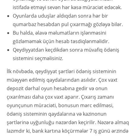
istifadə etməyi sevən hər kəsə müraciət edəcək.
Oyunlarda uduşlar aldıqdan sonra hər bir
qumarbaz hesabdan pul çıxarmağı gözləyə bilər.
Bu halda, əlavə məlumatların işlənməsini
gözləməmək üçün hesab təsdiqlənməlidir.
Qeydiyyatdan keçdikdən sonra müvafiq ödəniş
sistemini seçməlisiniz.
İlk növbədə, qeydiyyat şərtləri ödəniş sisteminin
müəyyən edilmiş qaydalarından asılıdır. Çox vaxt
depozit dərhal oyun hesabına gedir və onun
çıxarılması daha çox vaxt aparır. Çıxarış zamanı
oyunçunun müraciəti, bonusun mərc edilməsi,
ödəniş sisteminin qaydalarına və kazinonun
şərtlərinə uyğunluğu nəzərdən keçirilir. Nəzərə almaq
lazımdır ki, bank kartına köçürmələr 7 iş günü ərzində