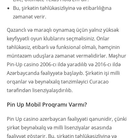
Bu, şirkətin təhlükəsizliyinə və etibarlılığına
zəmanət verir.
Qazanclı və maraqlı oynamaq üçün yalnız yüksək
keyfiyyətli oyun klublarını seçməlisiniz. Onlar
təhlükəsiz, etibarlı və funksional olmalı, həmçinin
müntəzəm uduşlara zəmanət verməlidirlər. Məşhur
Pin-Up casino 2006-cı ildə yaradılıb və 2016-cı ildə
Azərbaycanda fəaliyyətə başlayıb. Şirkətin işi milli
orqanlar və beynəlxalq tənzimləyici Curacao
tərəfindən lisenziyalaşdırılıb.
Pin Up Mobil Proqramı Varmı?
Pin Up casino azerbaycan fəaliyyəti qanunidir, çünki
şirkət beynəlxalq və milli lisenziyalar əsasında
fəaliyyət göstərir. Bu, şirkətin təhlükəsizliyinə və