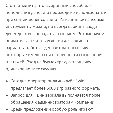
Стоит отметить, что выбранный способ для
пополнения депозита необходимо использовать и
при снятии денег со счета. Изменять финансовые
инструменты можно, но всегда вариант ввода
денег должен совпадать с выводом. Рекомендуем
внимательно читать условия для каждого
варианты работы с депозитом, поскольку
некоторые имеют свои особенности выполнения
платежей. Вход на букмекерскую площадку
одинаков во всех случаях.
Сегодня оператор онлайн-клуба 1win
предлагает более 5000 игр разного формата.
Запрос для 1 Вин зеркала выполняется после
обращения к администраторам компании.
Среди предложений особую роль играют