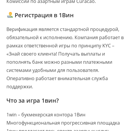
Комиссии по азартным играм Curacao.
Регистрация в 1Вин
Верификация является стандартной процедурой,
обязательной к исполнению. Компания работает в
рамках ответственной игры по принципу KYC –
«Знай своего клиента! Получать выплаты и
пополнять банк можно разными платежными
системами удобными для пользователя.
Оперативно работает внимательная служба
поддержки.
Что за игра 1вин?
1win – букмекерская контора 1Вин
Многофункциональная прогрессивная площадка