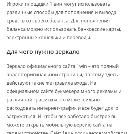
Игроки площадки 1 вин могут использовать
различные способы для пополнения и вывода
средств со своего баланса. Для пополнения
баланса можно использовать банковские карты,
электронные кошельки и переводы.
Для чего нужно зеркало
Зеркало официального сайта 1win – это полный
аналог оригинальной страницы, поэтому здесь
действуют такие же правила входа. На
официальном сайте букмекера много рекламы и
различной графики и это может сильно
расходовать интернет-трафик и все будет долго
загружаться. И чтобы все работало быстрее вы
можете открыть мобильную версию сайта на
своем устройстве. Сайт 1вин отличается удобством