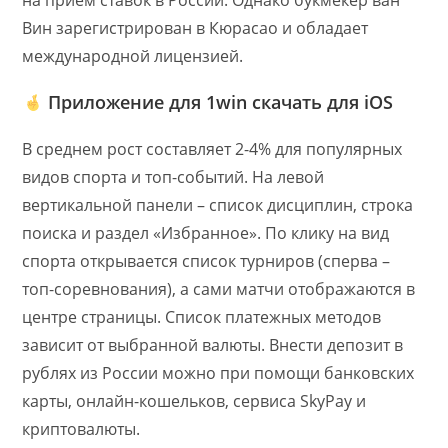
на прием ставок в России. Однако букмекер ван
Вин зарегистрирован в Кюрасао и обладает
международной лицензией.
Приложение для 1win скачать для iOS
В среднем рост составляет 2-4% для популярных
видов спорта и топ-событий. На левой
вертикальной панели – список дисциплин, строка
поиска и раздел «Избранное». По клику на вид
спорта открывается список турниров (сперва –
топ-соревнования), а сами матчи отображаются в
центре страницы. Список платежных методов
зависит от выбранной валюты. Внести депозит в
рублях из России можно при помощи банковских
карты, онлайн-кошельков, сервиса SkyPay и
криптовалюты.