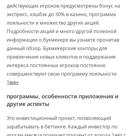
действующих игроков предусмотрены бонус на
экспресс, кэшбэк до 30% в казино, программа
лояльности и множество других акций.
Подробности акций и много другой полезной
информации о букмекере вы узнаете прочитав
данный обзор. Букмекерские конторы для
привлечения новых клиентов и поддержания
интереса постоянных игроков постоянно
совершенствуют свою программу лояльности
1вин
.
программы, особенности приложения и
другие аспекты
Это инвестиционный проект, позволяющий
зарабатывать в беттинге. Каждый инвестор по
итогам месяца получает процент от дохода 1win с