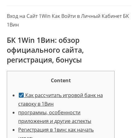
Вход на Сайт 1Win Как Войти в Личный Кабинет БК
1Вин
БК 1Win 1Вин: обзор
официального сайта,
регистрация, бонусы
Content
Как рассчитать игровой банк на
ставоку в 1Вин
программы, особенности
приложения и другие аспекты
Регистрация в 1вин: как начать