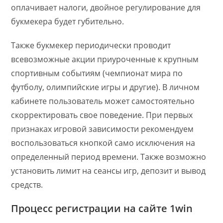
оплачивает налоги, двойное регулирование для
букмекера будет губительно.
Также букмекер периодически проводит
всевозможные акции приуроченные к крупным
спортивным событиям (чемпионат мира по
футболу, олимпийские игры и другие). В личном
кабинете пользователь может самостоятельно
скорректировать свое поведение. При первых
признаках игровой зависимости рекомендуем
воспользоваться кнопкой само исключения на
определенный период времени. Также возможно
установить лимит на сеансы игр, депозит и вывод
средств.
Процесс регистрации на сайте 1win