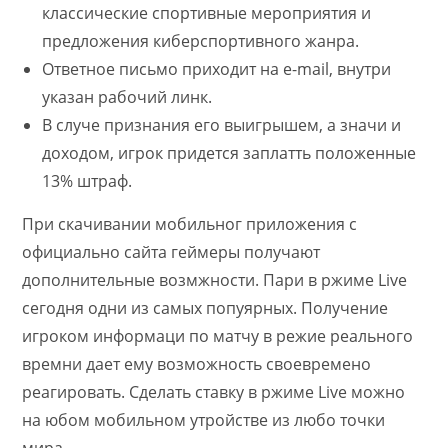
классические спортивные мероприятия и
предложения киберспортивного жанра.
Ответное письмо приходит на e-mail, внутри
указан рабочий линк.
В случе признания его выигрышем, а значи и
доходом, игрок придется заплатть положенные
13% штраф.
При скачивании мобильног приложения с
официально сайта геймеры получают
дополнительные возмжности. Пари в ржиме Live
сегодня одни из самых попуярных. Получение
игроком информаци по матчу в режие реального
времни дает ему возможность своевремено
реагировать. Сделать ставку в ржиме Live можно
на юбом мобильном утройстве из любо точки