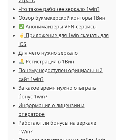
играть
Что такое рабочее зеркало 1win?
Обзор букмекерской конторы 1Вин
Анонимайзеры VPN-сервисы
Приложение для 1win скачать для
iOS
Для чего нужно зеркало
Регистрация в 1Вин
Почему недоступен официальный
сайт 1win?
За какое время нужно отыграть
бонус 1win?
Информация о лицензии и
операторе
Работают ли бонусы на зеркале
1Win?