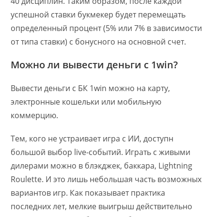
40 дисциплин. Таким образом, после каждой
успешной ставки букмекер будет перемещать
определенный процент (5% или 7% в зависимости
от типа ставки) с бонусного на основной счет.
Можно ли вывести деньги с 1win?
Вывести деньги с БК 1win можно на карту,
электронные кошельки или мобильную
коммерцию.
Тем, кого не устраивает игра с ИИ, доступн
большой выбор live-событий. Играть с живыми
дилерами можно в блэкджек, баккара, Lightning
Roulette. И это лишь небольшая часть возможных
вариантов игр. Как показывает практика
последних лет, мелкие выигрыш действительно