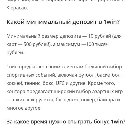
Кюрасао.
Какой минимальный депозит в 1win?
Минимальный размер депозита — 10 рублей (для
карт — 500 рублей), а максимум —100 тысяч
рублей.
1вин предлагает своим клиентам большой выбор
спортивных событий, включая футбол, баскетбол,
хоккей, теннис, бокс, UFC и другие. Кроме того,
контора предлагает широкий выбор азартных игр
— таких, как рулетка, блэк-джек, покер, баккара и
многое другое.
За какое время нужно отыграть бонус 1win?