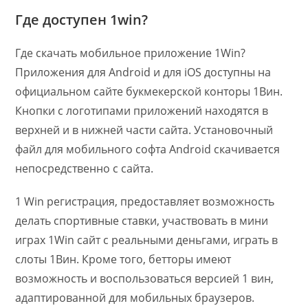
Где доступен 1win?
Где скачать мобильное приложение 1Win?
Приложения для Android и для iOS доступны на
официальном сайте букмекерской конторы 1Вин.
Кнопки с логотипами приложений находятся в
верхней и в нижней части сайта. Установочный
файл для мобильного софта Android скачивается
непосредственно с сайта.
1 Win регистрация, предоставляет возможность
делать спортивные ставки, участвовать в мини
играх 1Win сайт с реальными деньгами, играть в
слоты 1Вин. Кроме того, бетторы имеют
возможность и воспользоваться версией 1 вин,
адаптированной для мобильных браузеров.