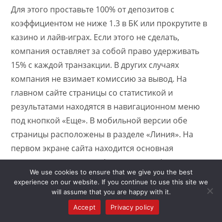
Для этого проставьте 100% от депозитов с
коэффициентом не ниже 1.3 в БК или прокрутите в
казино и лайв-играх. Если этого не сделать,
компания оставляет за собой право удерживать
15% с каждой транзакции. В других случаях
компания не взимает комиссию за вывод. На
главном сайте страницы со статистикой и
результатами находятся в навигационном меню
под кнопкой «Еще». В мобильной версии обе
страницы расположены в разделе «Линия». На
первом экране сайта находится основная
навигационная панель (главное меню).
We use cookies to ensure that we give you the best
experience on our website. If you continue to use this site we
Зеркало – это идентичный ресурс (копия),
will assume that you are happy with it.
имеющий другой адрес и соответственно,
Accept
Privacy policy
местоположение на сервере.