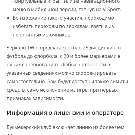
«Виртуальные игры», или из навигационного
меню в мобильной версии, тапнув на V-Sport.
Во избежание такого участия, необходимо
избегать переходы по зеркалам, взятые из
непонятных источников.
Зеркало 1Win предлагает около 25 дисциплин, от
футбола до флорбола, с 20 и более маркерами в
одних соревнованиях. Любые неточности в
указанных сведениях можно скорректировать
самостоятельно. Вам будут доступны также лимиты
средств, само исключение из игры при первых
признаках зависимости.
Информация о лицензии и операторе
Букмекерский клуб включает линию из более чем