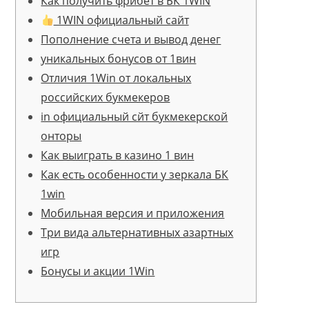
Как получить фрибет в БК 1WIN
1WIN официальный сайт
Пополнение счета и вывод денег
уникальных бонусов от 1вин
Отличия 1Win от локальных
российских букмекеров
in официальный сйт букмекерской
онторы
Как выиграть в казино 1 вин
Как есть особенности у зеркала БК
1win
Мобильная версия и приложения
Три вида альтернативных азартных
игр
Бонусы и акции 1Win