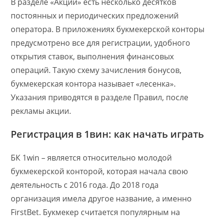
В разделе «Акции» есть несколько десятков
постоянных и периодических предложений
оператора. В приложениях букмекерской конторы
предусмотрено все для регистрации, удобного
открытия ставок, выполнения финансовых
операций. Такую схему зачисления бонусов,
букмекерская контора называет «лесенка».
Указания приводятся в разделе Правил, после
рекламы акции.
Регистрация в 1вин: как начать играть
БК 1win – является относительно молодой
букмекерской конторой, которая начала свою
деятельность с 2016 года. До 2018 года
организация имела другое название, а именно
FirstBet. Букмекер считается популярным на