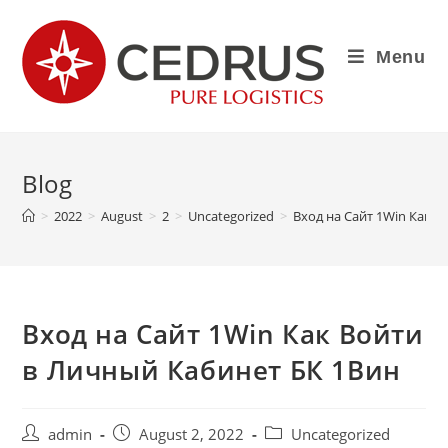
Menu
Blog
>
2022
>
August
>
2
>
Uncategorized
>
Вход на Сайт 1Win Как 
Вход на Сайт 1Win Как Войти
в Личный Кабинет БК 1Вин
admin
August 2, 2022
Uncategorized