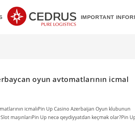
S
IMPORTANT INFOR
zerbaycan oyun avtomatlarının icmal
omatlarının icmalıPin Up Casino Azerbaijan Oyun klubunun
lot maşınlarıPin Up necə qeydiyyatdan keçmək olar?Pin U