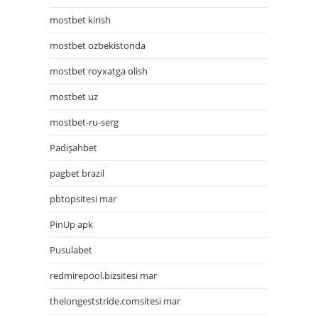
mostbet kirish
mostbet ozbekistonda
mostbet royxatga olish
mostbet uz
mostbet-ru-serg
Padişahbet
pagbet brazil
pbtopsitesi mar
PinUp apk
Pusulabet
redmirepool.bizsitesi mar
thelongeststride.comsitesi mar