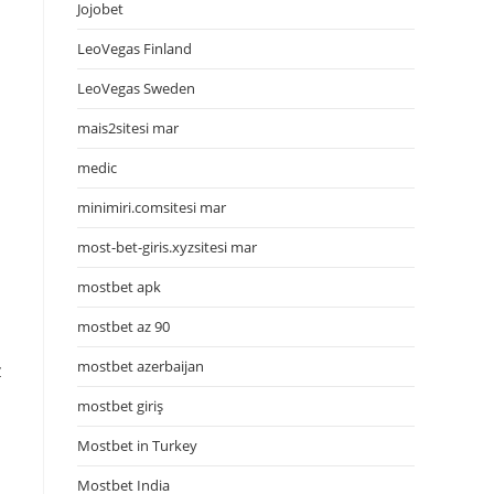
Jojobet
LeoVegas Finland
LeoVegas Sweden
mais2sitesi mar
medic
i
minimiri.comsitesi mar
most-bet-giris.xyzsitesi mar
mostbet apk
mostbet az 90
mostbet azerbaijan
z
mostbet giriş
Mostbet in Turkey
Mostbet India