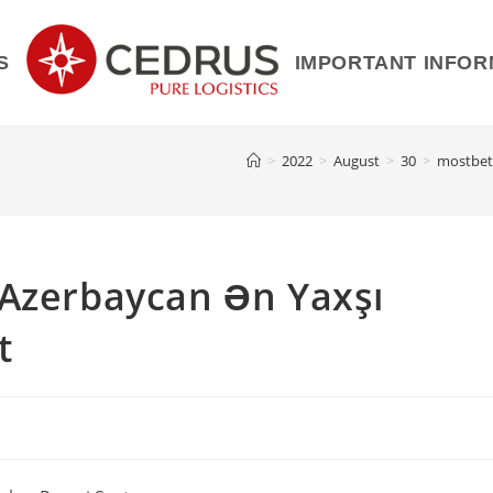
S
IMPORTANT INFOR
>
2022
>
August
>
30
>
mostbet
 Azerbaycan Ən Yaxşı
t