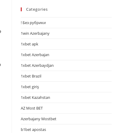
Categories
! Без рубрики
ə
1win Azerbajany
1xbet apk
1xbet Azerbajan
ə
1xbet Azerbaydjan
1xbet Brazil
1xbet giriş
1xbet Kazahstan
AZ Most BET
Azerbajany Mostbet
b1bet apostas