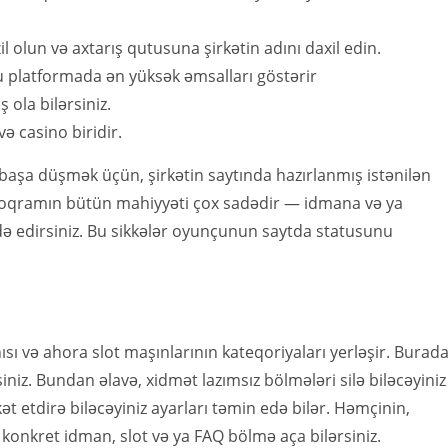
olun və axtarış qutusuna şirkətin adını daxil edin.
u platformada ən yüksək əmsalları göstərir
 ola bilərsiniz.
ə casino biridir.
 başa düşmək üçün, şirkətin saytında hazırlanmış istənilən
 Proqramın bütün mahiyyəti çox sadədir — idmana və ya
ldə edirsiniz. Bu sikkələr oyunçunun saytda statusunu
sı və ahora slot maşınlarının kateqoriyaları yerləşir. Burad
siniz. Bundan əlavə, xidmət lazımsız bölmələri silə biləcəyiniz
etdirə biləcəyiniz ayarları təmin edə bilər. Həmçinin,
z konkret idman, slot və ya FAQ bölmə aça bilərsiniz.