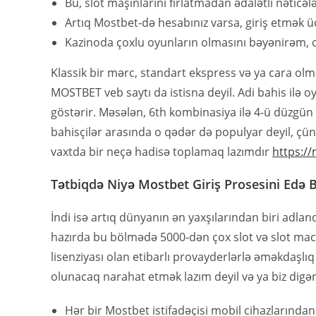
Bu, slot maşınlarını fırlatmadan ədalətli nəticəl
Artıq Mostbet-də hesabınız varsa, giriş etmək ü
Kazinoda çoxlu oyunların olmasını bəyənirəm, on
Klassik bir mərc, standart ekspress və ya cara ol
MOSTBET veb saytı da istisna deyil. Adi bahis ilə o
göstərir. Məsələn, 6th kombinasiya ilə 4-ü düzgün
bahisçilər arasında o qədər də populyar deyil, 
vaxtda bir neçə hadisə toplamaq lazımdır
https:/
Tətbiqdə Niyə Mostbet Giriş Prosesini Edə 
İndi isə artıq dünyanın ən yaxşılarından biri adla
hazırda bu bölmədə 5000-dən çox slot və slot ma
lisenziyası olan etibarlı provayderlərlə əməkdaşlıq 
olunacaq narahat etmək lazım deyil və ya biz digər f
Hər bir Mostbet istifadəçisi mobil cihazlarından 