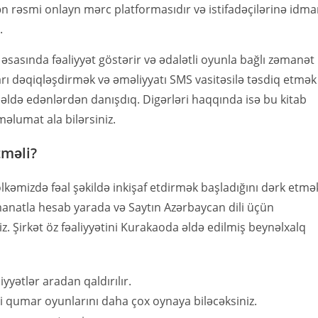
rən rəsmi onlayn mərc platformasıdır və istifadəçilərinə idm
.
 əsasında fəaliyyət göstərir və ədalətli oyunla bağlı zəmanət
arı dəqiqləşdirmək və əməliyyatı SMS vasitəsilə təsdiq etmək
 əldə edənlərdən danışdıq. Digərləri haqqında isə bu kitab
əlumat ala bilərsiniz.
tməli?
lkəmizdə fəal şəkildə inkişaf etdirmək başladığını dərk etmə
anatla hesab yarada və Saytın Azərbaycan dili üçün
iz. Şirkət öz fəaliyyətini Kurakaoda əldə edilmiş beynəlxalq
ətlər aradan qaldırılır.
ni qumar oyunlarını daha çox oynaya biləcəksiniz.