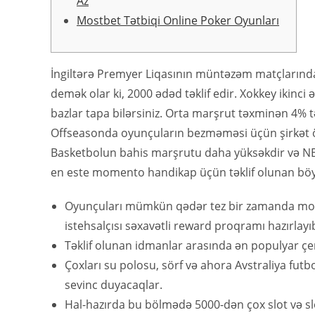
Az
Mostbet Tətbiqi Online Poker Oyunları
İngiltərə Premyer Liqasının müntəzəm matçlarında
demək olar ki, 2000 ədəd təklif edir. Xokkey ikinc
bazlar tapa bilərsiniz. Orta marşrut təxminən 4% tə
Offseasonda oyunçuların bezməməsi üçün şirkət öz
Basketbolun bahis marşrutu daha yüksəkdir və NBA-
en este momento handikap üçün təklif olunan böyü
Oyunçuları mümkün qədər tez bir zamanda mos
istehsalçısı səxavətli reward proqramı hazırlayı
Təklif olunan idmanlar arasında ən populyar çe
Çoxları su polosu, sörf və ahora Avstraliya fut
sevinc duyacaqlar.
Hal-hazırda bu bölmədə 5000-dən çox slot və 