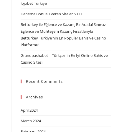
Jojobet Türkiye
Deneme Bonusu Veren Siteler 50 TL
Betturkey ile Eğlence ve Kazanç Bir Arada! Sınırsız
Eğlence ve Muhteşem Kazanç Fırsatlarıyla
Betturkey Türkiye’nin En Popüler Bahis ve Casino
Platformu!
Grandpashabet – Türkçe’nin En İyi Online Bahis ve
Casino Sitesi
Recent Comments
Archives
April 2024
March 2024
February 2024