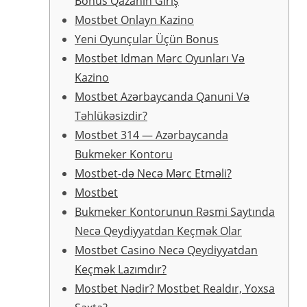
Bonus Qazanın Giriş
Mostbet Onlayn Kazino
Yeni Oyunçular Üçün Bonus
Mostbet Idman Mərc Oyunları Və
Kazino
Mostbet Azərbaycanda Qanuni Və
Təhlükəsizdir?
Mostbet 314 — Azərbaycanda
Bukmeker Kontoru
Mostbet-də Necə Mərc Etməli?
Mostbet
Bukmeker Kontorunun Rəsmi Saytında
Necə Qeydiyyatdan Keçmək Olar
Mostbet Casino Necə Qeydiyyatdan
Keçmək Lazımdır?
Mostbet Nədir? Mostbet Realdır, Yoxsa