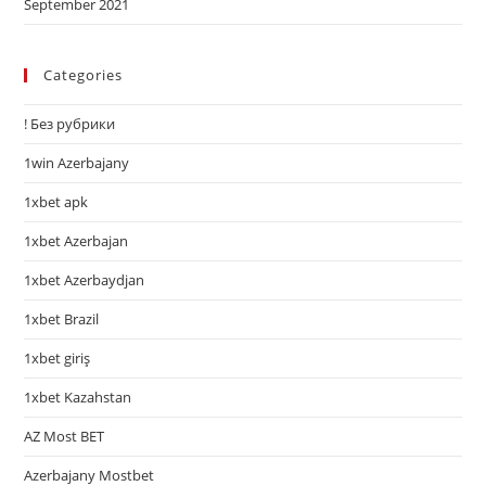
September 2021
Categories
! Без рубрики
1win Azerbajany
1xbet apk
1xbet Azerbajan
1xbet Azerbaydjan
1xbet Brazil
1xbet giriş
1xbet Kazahstan
AZ Most BET
Azerbajany Mostbet