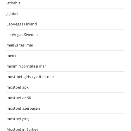
Jetbahis
Jojobet
LeoVegas Finland
LeoVegas Sweden
mais2sitesi mar
medic
minimiri.comsitesi mar
most-bet-giris.xyzsitesi mar
mostbet apk
mostbet az 90
mostbet azerbaijan
mostbet giriş
Mostbet in Turkey