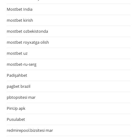
Mostbet India
mostbet kirish
mostbet ozbekistonda
mostbet royxatga olish
mostbet uz
mostbet-ru-serg
Padişahbet
pagbet brazil
pbtopsitesi mar
PinUp apk
Pusulabet
redmirepool.bizsitesi mar