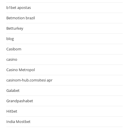
b1bet apostas
Betmotion brazil
Betturkey
blog
Casibom
casino
Casino Metropol
casinom-hub.comsitesi apr
Galabet
Grandpashabet
Hitbet
India Mostbet