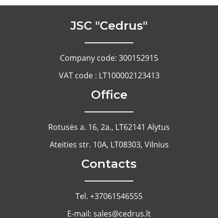
JSC "Cedrus"
Company code: 300152915
VAT code : LT100002123413
Office
Rotusės a. 16, 2a., LT62141 Alytus
Ateities str. 10A, LT08303, Vilnius
Contacts
Tel. +37061546555
E-mail: sales@cedrus.lt