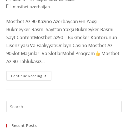
mostbet azerbaijan
Mostbet Az 90 Kazino Azerbaycan Ən Yaxşı
Bukmeyker Rəsmi Sayt"ən Yaxşı Bukmeyker Rəsmi
SaytıContentMostbet-az90 – Bukmeker Kontorunun
Lisenziyası Və FəaliyyətiOnlayn Casino Mostbet Az-
90Slot Maşınları Və SlotlarMobil Proqram
Mostbet
Az-90 Təhlükəsiz…
Continue Reading
Recent Posts