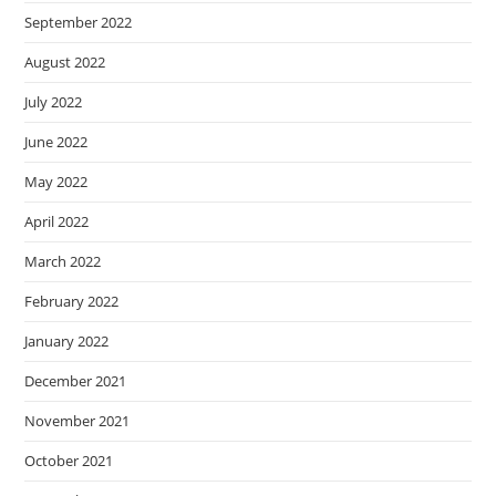
September 2022
August 2022
July 2022
June 2022
May 2022
April 2022
March 2022
February 2022
January 2022
December 2021
November 2021
October 2021