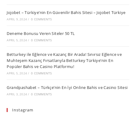
Jojobet – Türkiye’nin En Güvenilir Bahis Sitesi – Jojobet Türkiye
APRIL 9, 2024
/
0 COMMENTS
Deneme Bonusu Veren Siteler 50 TL
APRIL 5, 2024
/
0 COMMENTS
Betturkey ile Eğlence ve Kazanç Bir Arada! Sınırsız Eğlence ve
Muhteşem Kazanç Fırsatlarıyla Betturkey Türkiye’nin En
Popüler Bahis ve Casino Platformu!
APRIL 5, 2024
/
0 COMMENTS
Grandpashabet – Türkçe’nin En İyi Online Bahis ve Casino Sitesi
APRIL 3, 2024
/
0 COMMENTS
Instagram