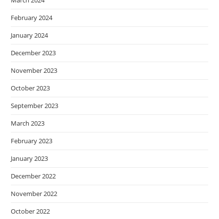
March 2024
February 2024
January 2024
December 2023
November 2023
October 2023
September 2023
March 2023
February 2023
January 2023
December 2022
November 2022
October 2022