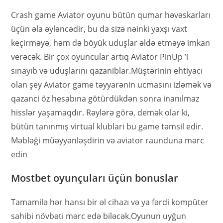
Crash game Aviator oyunu bütün qumar həvəskarları
üçün əla əyləncədir, bu da sizə nəinki yaxşı vaxt
keçirməyə, həm də böyük uduşlar əldə etməyə imkan
verəcək. Bir çox oyuncular artıq Aviator PinUp ’i
sınayıb və uduşlarını qazaniblar.Müştərinin ehtiyacı
olan şey Aviator game təyyarənin ucmasını izləmək və
qazanci öz hesabına götürdükdən sonra inanılmaz
hisslər yaşamaqdır. Rəylərə görə, demək olar ki,
bütün tanınmış virtual klublari bu game təmsil edir.
Məbləği müəyyənləşdirin və aviator raunduna mərc
edin
Mostbet oyunçuları üçün bonuslar
Tamamilə hər hansı bir əl cihazı və ya fərdi kompüter
sahibi növbəti mərc edə biləcək.Oyunun uyğun