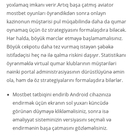
yoxlamaq imkanı verir.Artıq başa çatmış aviator
mostbet oyunları öyrəndikdən sonra onlayn
kazinonun müştərisi pul müqabilində daha da qumar
oynamaq üçün öz strategiyasını formalaşdıra biləcək.
Hər halda, böyük mərclər etməyə başlamamalısınız.
Böyük cekpotu daha tez vurmaq istəyən şəbəkə
istifadəçisi heç nə ilə qalma riskini daşıyır. Statistikanı
öyrənməklə virtual qumar klublarının müştəriləri
nəinki portal administrasiyasının dürüstlüyünə əmin
ola, həm də öz strategiyalarını formalaşdıra bilərlər.
Mostbet tətbiqini endirib Android cihazınıza
endirmək üçün ekranın sol yuxarı küncüdə
görünən düyməyə klikləməlisiniz, sonra isə
əməliyyat sisteminizin versiyasını seçməli və
endirmənin başa çatmasını gözləməlisiniz.