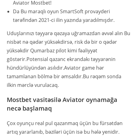
Aviator Mostbet!
Da Bu maraqlı oyun SmartSoft provayderi
tərəfindən 2021-ci ilin yazında yaradılmışdır.
Uduşlarınızı təyyarə qəzaya uğramazdan əvvəl alın Bu
nisbət nə qədər yüksəkdirsə, risk də bir o qədər
yüksəkdir Qumarbaz pilot kimi fəaliyyət
göstərir.Potensial qazanc ekrandakı təyyarənin
hündürlüyündən asılıdır.Aviator game hər
tamamlanan bölmə bir əmsaldır.Bu rəqəm sonda
ilkin mərclə vurulacaq.
Mostbet vasitəsilə Aviator oynamağa
necə başlamaq
Çox oyunçu real pul qazanmaq üçün bu fürsətdən
artıq yararlanıb, bəziləri üçün isə bu hələ yenidir.