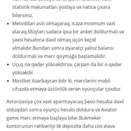
statistik məlumatları yoxlaya və nəticə çıxara
bilərsiniz.
Metoddan asılı olmayaraq, icazə minimum vaxt
alacaq.Müştəri sadəcə qısa bir anket doldurmalı və
şəxsi hesabına daxil olmaq üçün keçid
almalıdır.Bundan sonra ziyarətçi yalnız balansı
doldurmalı və mərc qoymağa başlamalıdır.
Uçuş nə qədər yüksəkdirsə, çarpan da bir o qədər
yüksəkdir.
Mostbet Azərbaycan bilir ki, mərclərini mobil
cihazda etməyə üstünlük verən oyunçular çoxdur.
Avtorizasiya çox vaxt aparmayacaq.Şəxsi hesaba daxil
olduqdan sonra oyunçu hesabı doldura və Aviator
game mərc etməyə başlaya bilər.Bukmeker
kontorunun rəhbərliyi ilk depozitə daha cox əlavə