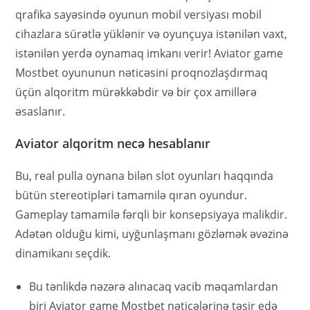
qrafika sayəsində oyunun mobil versiyası mobil
cihazlara sürətlə yüklənir və oyunçuya istənilən vaxt,
istənilən yerdə oynamaq imkanı verir! Aviator game
Mostbet oyununun nəticəsini proqnozlaşdırmaq
üçün alqoritm mürəkkəbdir və bir çox amillərə
əsaslanır.
Aviator alqoritm necə hesablanır
Bu, real pulla oynana bilən slot oyunları haqqında
bütün stereotipləri tamamilə qıran oyundur.
Gameplay tamamilə fərqli bir konsepsiyaya malikdir.
Adətən olduğu kimi, uyğunlaşmanı gözləmək əvəzinə
dinamikanı seçdik.
Bu tənlikdə nəzərə alınacaq vacib məqamlardan
biri Aviator game Mostbet nəticələrinə təsir edə