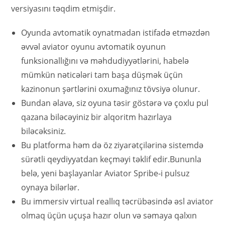
versiyasını təqdim etmişdir.
Oyunda avtomatik oynatmadan istifadə etməzdən
əvvəl aviator oyunu avtomatik oyunun
funksionallığını və məhdudiyyətlərini, habelə
mümkün nəticələri tam başa düşmək üçün
kazinonun şərtlərini oxumağınız tövsiyə olunur.
Bundan əlavə, siz oyuna təsir göstərə və çoxlu pul
qazana biləcəyiniz bir alqoritm hazırlaya
biləcəksiniz.
Bu platforma həm də öz ziyarətçilərinə sistemdə
sürətli qeydiyyatdan keçməyi təklif edir.Bununla
belə, yeni başlayanlar Aviator Spribe-i pulsuz
oynaya bilərlər.
Bu immersiv virtual reallıq təcrübəsində əsl aviator
olmaq üçün uçuşa hazır olun və səmaya qalxın