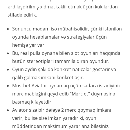
fərdiləşdirilmiş xidmət təklif etmək üçün kukilərdən
istifadə edirik.
Sonuncu məqam isə mübahisəlidir, çünki istənilən
oyunda hesablamalar və strategiyalar üçün
həmişə yer var.
Bu, real pulla oynana bilən slot oyunları haqqında
bütün stereotipləri tamamilə qıran oyundur.
Oyun aydın şəkildə konkret nəticələr göstərir və
qalib gəlmək imkanı konkretləşir.
Mostbet Aviator oynamaq üçün sadəcə istədiyiniz
mərc məbləğini qeyd edib “Mərc et” düyməsinə
basmaq kifayətdir.
Aviator sizə bir dəfəyə 2 mərc qoymaq imkanı
verir, bu isə sizə imkan yaradır ki, oyun
müddətindən maksimum yararlana biləsiniz.