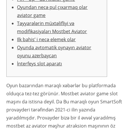
Oyundan necə pul çıxarmaq olar
aviator game
Təyyarələrin müxtəlifliyi və
modifikasiyaları Mostbet Aviator
Ilk bahis’ i necə elemek olar
Oyunda avtomatik oynayın aviator
oyunu azerbaycan
İnterfeys slot aparatı
Oyun bazarından maraqlı xəbərlər bu platformada
olduqca tez-tez görünür. Mostbet aviator game slot
maşını da istisna deyil. Da Bu maraqlı oyun SmartSoft
provayderi tərəfindən 2021-ci ilin yazında
yaradılmışdır. Provayder bizə bir il əvvəl yaradılmış
mostbet az aviator məşhur atraksion maşınının öz