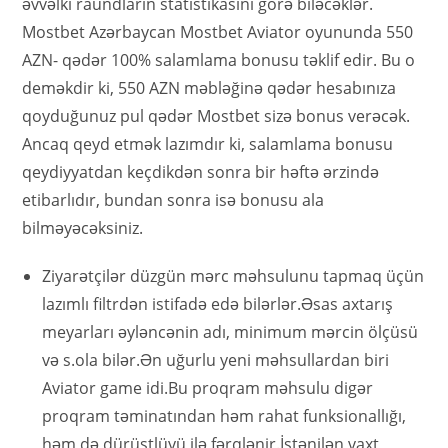
əvvəlki raundların statistikasını görə biləcəklər.
Mostbet Azərbaycan Mostbet Aviator oyununda 550
AZN- qədər 100% salamlama bonusu təklif edir. Bu o
deməkdir ki, 550 AZN məbləğinə qədər hesabınıza
qoyduğunuz pul qədər Mostbet sizə bonus verəcək.
Ancaq qeyd etmək lazımdır ki, salamlama bonusu
qeydiyyatdan keçdikdən sonra bir həftə ərzində
etibarlıdır, bundan sonra isə bonusu ala
bilməyəcəksiniz.
Ziyarətçilər düzgün mərc məhsulunu tapmaq üçün
lazımlı filtrdən istifadə edə bilərlər.Əsas axtarış
meyarları əyləncənin adı, minimum mərcin ölçüsü
və s.ola bilər.Ən uğurlu yeni məhsullardan biri
Aviator game idi.Bu proqram məhsulu digər
proqram təminatından həm rahat funksionallığı,
həm də dürüstlüyü ilə fərqlənir.İstənilən vaxt