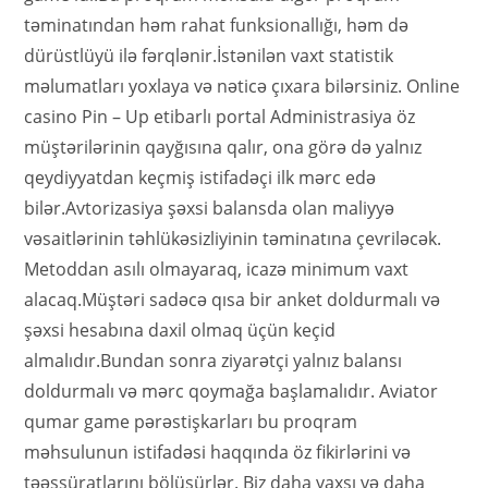
təminatından həm rahat funksionallığı, həm də
dürüstlüyü ilə fərqlənir.İstənilən vaxt statistik
məlumatları yoxlaya və nəticə çıxara bilərsiniz. Online
casino Pin – Up etibarlı portal Administrasiya öz
müştərilərinin qayğısına qalır, ona görə də yalnız
qeydiyyatdan keçmiş istifadəçi ilk mərc edə
bilər.Avtorizasiya şəxsi balansda olan maliyyə
vəsaitlərinin təhlükəsizliyinin təminatına çevriləcək.
Metoddan asılı olmayaraq, icazə minimum vaxt
alacaq.Müştəri sadəcə qısa bir anket doldurmalı və
şəxsi hesabına daxil olmaq üçün keçid
almalıdır.Bundan sonra ziyarətçi yalnız balansı
doldurmalı və mərc qoymağa başlamalıdır. Aviator
qumar game pərəstişkarları bu proqram
məhsulunun istifadəsi haqqında öz fikirlərini və
təəssüratlarını bölüşürlər. Biz daha yaxşı və daha