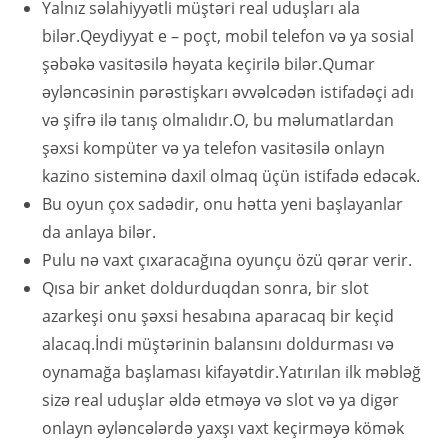
Yalnız səlahiyyətli müştəri real uduşları ala
bilər.Qeydiyyat e – poçt, mobil telefon və ya sosial
şəbəkə vasitəsilə həyata keçirilə bilər.Qumar
əyləncəsinin pərəstişkarı əvvəlcədən istifadəçi adı
və şifrə ilə tanış olmalıdır.O, bu məlumatlardan
şəxsi kompüter və ya telefon vasitəsilə onlayn
kazino sisteminə daxil olmaq üçün istifadə edəcək.
Bu oyun çox sadədir, onu hətta yeni başlayanlar
da anlaya bilər.
Pulu nə vaxt çıxaracağına oyunçu özü qərar verir.
Qısa bir anket doldurduqdan sonra, bir slot
azarkeşi onu şəxsi hesabına aparacaq bir keçid
alacaq.İndi müştərinin balansını doldurması və
oynamağa başlaması kifayətdir.Yatırılan ilk məbləğ
sizə real uduşlar əldə etməyə və slot və ya digər
onlayn əyləncələrdə yaxşı vaxt keçirməyə kömək