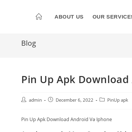
ABOUT US
OUR SERVICE
Blog
Pin Up Apk Download 
admin
December 6, 2022
PinUp apk
Pin Up Apk Download Android Və Iphone