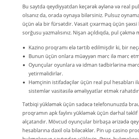
Bu saytda qeydiyyatdan keçərək əylənə və real p
olsanız da, orada oynaya bilərsiniz. Pulsuz oynama
üçün əla bir fürsətdir. Vəsait çıxarmaq üçün şəxsi
sorğusu yazmalısınız. Nişan açıldıqda, pul çəkmə 
Kazino proqramı elə tərtib edilmişdir ki, bir neçə
Bunun üçün onlara müəyyən mərc ilə mərc etmə
Oyunçular oyunlara və idman tədbirlərinə mər
yetirməlidirlər.
Həmçinin istifadəçilər üçün real pul hesabları il
sistemlər vasitəsilə əməliyyatlar etmək rahatdır
Tətbiqi yükləmək üçün sadəcə telefonunuzda brauzer
proqramın apk faylını yükləmək üçün dərhal təklif 
əlçatandır. Mövcud oyunçular birbaşa ərizədə qe
hesablarına daxil ola biləcəklər. Pin up casino pr