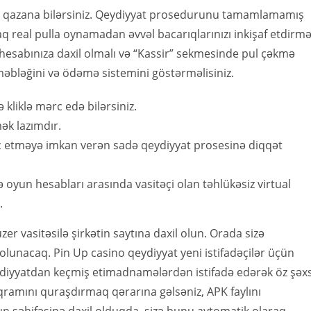
ul qazana bilərsiniz. Qeydiyyat prosedurunu tamamlamamış
q real pulla oynamadan əvvəl bacarıqlarınızı inkişaf etdirm
 hesabınıza daxil olmalı və “Kassir” sekmesinde pul çəkmə
məbləğini və ödəmə sistemini göstərməlisiniz.
 kliklə mərc edə bilərsiniz.
k lazımdır.
c etməyə imkan verən sadə qeydiyyat prosesinə diqqət
ə oyun hesabları arasında vasitəçi olan təhlükəsiz virtual
.
 vasitəsilə şirkətin saytına daxil olun. Orada sizə
olunacaq. Pin Up casino qeydiyyat yeni istifadəçilər üçün
ydiyyatdan keçmiş etimadnamələrdən istifadə edərək öz şəxs
oqramını quraşdırmaq qərarına gəlsəniz, APK faylını