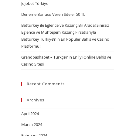
Jojobet Türkiye
Deneme Bonusu Veren Siteler 50 TL
Betturkey ile Eğlence ve Kazanç Bir Arada! Sınırsız
Eğlence ve Muhteşem Kazanç Fırsatlarıyla
Betturkey Türkiye’nin En Popüler Bahis ve Casino
Platformu!
Grandpashabet – Türkçe’nin En İyi Online Bahis ve
Casino Sitesi
Recent Comments
Archives
April 2024
March 2024
February 2024