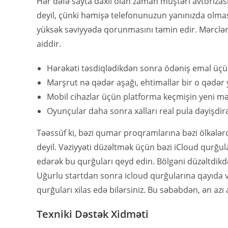
Hər dəfə sayta daxil olan zaman müştəri avtorizasi
deyil, çünki həmişə telefonunuzun yanınızda olmas
yüksək səviyyədə qorunmasını təmin edir. Mərclər
aiddir.
Hərəkəti təsdiqlədikdən sonra ödəniş emal üçü
Marşrut nə qədər aşağı, ehtimallar bir o qədər y
Mobil cihazlar üçün platforma keçmişin yeni məh
Oyunçular daha sonra xalları real pula dəyişdir
Təəssüf ki, bəzi qumar proqramlarına bəzi ölkəl
deyil. Vəziyyəti düzəltmək üçün bəzi iCloud qurğul
edərək bu qurğuları qeyd edin. Bölgəni düzəltdikd
Uğurlu startdan sonra icloud qurğularına qayıda 
qurğuları xilas edə bilərsiniz. Bu səbəbdən, ən azı 
Texniki Dəstək Xidməti