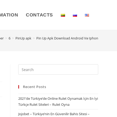
MATION
CONTACTS
er
>
6
>
PinUp apk
>
Pin Up Apk Download Android Və Iphon
Recent Posts
2021’de Türkiye’de Online Rulet Oynamak İçin En İyi
Türkçe Rulet Siteleri – Rulet Oyna
Jojobet – Türkiye’nin En Güvenilir Bahis Sitesi –