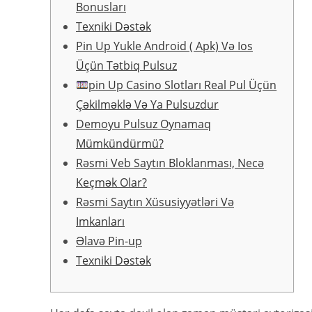
Bonusları
Texniki Dəstək
Pin Up Yukle Android ( Apk) Və Ios
Üçün Tətbiq Pulsuz
pin Up Casino Slotları Real Pul Üçün
Çəkilməklə Və Ya Pulsuzdur
Demoyu Pulsuz Oynamaq
Mümkündürmü?
Rəsmi Veb Saytın Bloklanması, Necə
Keçmək Olar?
Rəsmi Saytın Xüsusiyyətləri Və
Imkanları
Əlavə Pin-up
Texniki Dəstək