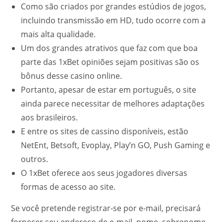
Como são criados por grandes estúdios de jogos,
incluindo transmissão em HD, tudo ocorre com a
mais alta qualidade.
Um dos grandes atrativos que faz com que boa
parte das 1xBet opiniões sejam positivas são os
bônus desse casino online.
Portanto, apesar de estar em português, o site
ainda parece necessitar de melhores adaptações
aos brasileiros.
E entre os sites de cassino disponíveis, estão
NetEnt, Betsoft, Evoplay, Play’n GO, Push Gaming e
outros.
O 1xBet oferece aos seus jogadores diversas
formas de acesso ao site.
Se você pretende registrar-se por e-mail, precisará