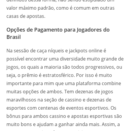
valor máximo padrão, como é comum em outras
casas de apostas.
Opções de Pagamento para Jogadores do
Brasil
Na sessão de caça níqueis e jackpots online é
possível encontrar uma diversidade muito grande de
jogos, os quais a maioria são todos progressivos, ou
seja, o prêmio é estratosférico. Por isso é muito
importante para mim que uma plataforma combine
muitas opções de ambos. Tem dezenas de jogos
maravilhosos na seção de cassino e dezenas de
esportes com centenas de eventos esportivos. Os
bônus para ambos cassino e apostas esportivas são
muito bons e ajudam a ganhar ainda mais. Assim, a