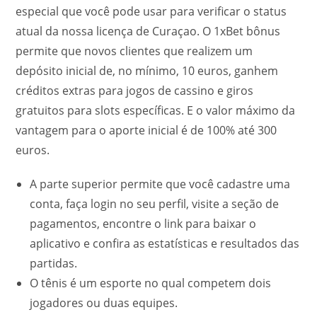
especial que você pode usar para verificar o status
atual da nossa licença de Curaçao. O 1xBet bônus
permite que novos clientes que realizem um
depósito inicial de, no mínimo, 10 euros, ganhem
créditos extras para jogos de cassino e giros
gratuitos para slots específicas. E o valor máximo da
vantagem para o aporte inicial é de 100% até 300
euros.
A parte superior permite que você cadastre uma
conta, faça login no seu perfil, visite a seção de
pagamentos, encontre o link para baixar o
aplicativo e confira as estatísticas e resultados das
partidas.
O tênis é um esporte no qual competem dois
jogadores ou duas equipes.