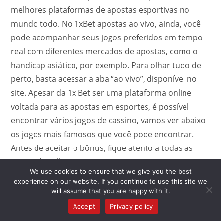
melhores plataformas de apostas esportivas no
mundo todo. No 1xBet apostas ao vivo, ainda, você
pode acompanhar seus jogos preferidos em tempo
real com diferentes mercados de apostas, como o
handicap asiático, por exemplo. Para olhar tudo de
perto, basta acessar a aba “ao vivo”, disponível no
site. Apesar da 1x Bet ser uma plataforma online
voltada para as apostas em esportes, é possível
encontrar vários jogos de cassino, vamos ver abaixo
os jogos mais famosos que você pode encontrar.
Antes de aceitar o bônus, fique atento a todas as
regras de rollover, pois muitas vezes as pessoas as
We use cookies to ensure that we give you the best
ignoram e acabam perdendo o bônus. Para este
experience on our website. If you continue to use this site we
bônus de primeiro depósito da 1x Bet, o rollover é de
will assume that you are happy with it.
9x, ou seja, você precisa apostar nove vezes o valor
Accept
Privacy policy
do bônus recebido em odds 2.00 ou superior para