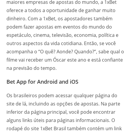
maiores empresas de apostas do mundo, a 1xBet
oferece a todos a oportunidade de ganhar muito
dinheiro. Com a 1xBet, os apostadores também
podem fazer apostas em eventos do mundo do
espetáculo, cinema, televisão, economia, política e
outros aspectos da vida cotidiana. Então, se você
acompanha o “O quê? Aonde? Quando?”, sabe qual o
filme vai receber um Óscar este ano e está confiante
na previsão do tempo.
Bet App for Android and iOS
Os brasileiros podem acessar qualquer página do
site de lá, incluindo as opções de apostas. Na parte
inferior da página principal, você pode encontrar
alguns links úteis para páginas informacionais. O
rodapé do site 1xBet Brasil também contém um link