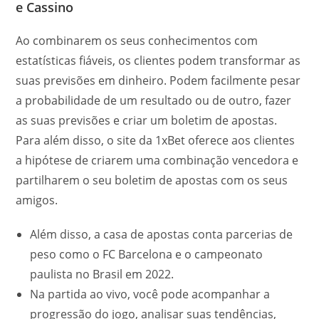
e Cassino
Ao combinarem os seus conhecimentos com
estatísticas fiáveis, os clientes podem transformar as
suas previsões em dinheiro. Podem facilmente pesar
a probabilidade de um resultado ou de outro, fazer
as suas previsões e criar um boletim de apostas.
Para além disso, o site da 1xBet oferece aos clientes
a hipótese de criarem uma combinação vencedora e
partilharem o seu boletim de apostas com os seus
amigos.
Além disso, a casa de apostas conta parcerias de
peso como o FC Barcelona e o campeonato
paulista no Brasil em 2022.
Na partida ao vivo, você pode acompanhar a
progressão do jogo, analisar suas tendências,