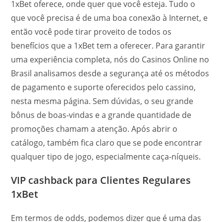
1xBet oferece, onde quer que você esteja. Tudo o
que você precisa é de uma boa conexão à Internet, e
então você pode tirar proveito de todos os
benefícios que a 1xBet tem a oferecer. Para garantir
uma experiência completa, nós do Casinos Online no
Brasil analisamos desde a segurança até os métodos
de pagamento e suporte oferecidos pelo cassino,
nesta mesma página. Sem dúvidas, o seu grande
bônus de boas-vindas e a grande quantidade de
promoções chamam a atenção. Após abrir o
catálogo, também fica claro que se pode encontrar
qualquer tipo de jogo, especialmente caça-níqueis.
VIP cashback para Clientes Regulares
1xBet
Em termos de odds, podemos dizer que é uma das