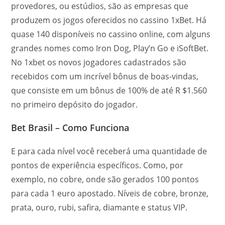
provedores, ou estúdios, são as empresas que
produzem os jogos oferecidos no cassino 1xBet. Há
quase 140 disponíveis no cassino online, com alguns
grandes nomes como Iron Dog, Play’n Go e iSoftBet.
No 1xbet os novos jogadores cadastrados são
recebidos com um incrível bônus de boas-vindas,
que consiste em um bônus de 100% de até R $1.560
no primeiro depósito do jogador.
Bet Brasil – Como Funciona
E para cada nível você receberá uma quantidade de
pontos de experiência específicos. Como, por
exemplo, no cobre, onde são gerados 100 pontos
para cada 1 euro apostado. Níveis de cobre, bronze,
prata, ouro, rubi, safira, diamante e status VIP.