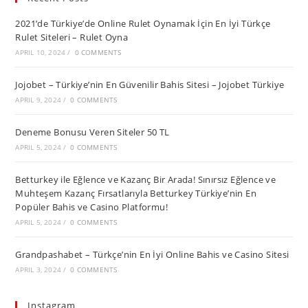
2021’de Türkiye’de Online Rulet Oynamak İçin En İyi Türkçe
Rulet Siteleri – Rulet Oyna
APRIL 10, 2024
/
0 COMMENTS
Jojobet – Türkiye’nin En Güvenilir Bahis Sitesi – Jojobet Türkiye
APRIL 9, 2024
/
0 COMMENTS
Deneme Bonusu Veren Siteler 50 TL
APRIL 5, 2024
/
0 COMMENTS
Betturkey ile Eğlence ve Kazanç Bir Arada! Sınırsız Eğlence ve
Muhteşem Kazanç Fırsatlarıyla Betturkey Türkiye’nin En
Popüler Bahis ve Casino Platformu!
APRIL 5, 2024
/
0 COMMENTS
Grandpashabet – Türkçe’nin En İyi Online Bahis ve Casino Sitesi
APRIL 3, 2024
/
0 COMMENTS
Instagram