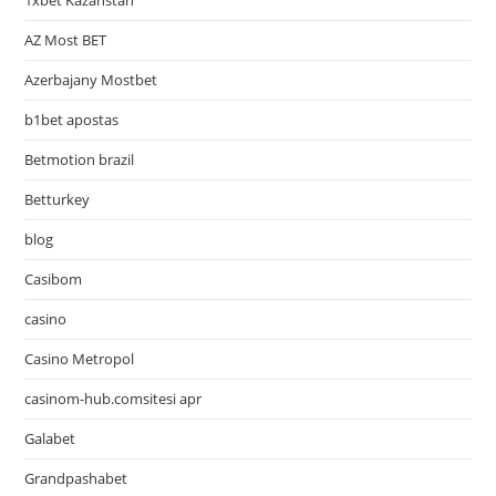
1xbet Kazahstan
AZ Most BET
Azerbajany Mostbet
b1bet apostas
Betmotion brazil
Betturkey
blog
Casibom
casino
Casino Metropol
casinom-hub.comsitesi apr
Galabet
Grandpashabet