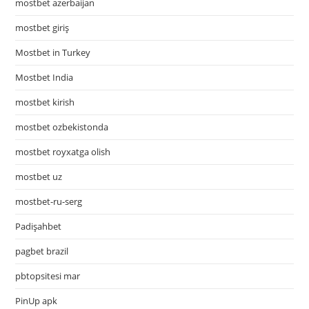
mostbet azerbaijan
mostbet giriş
Mostbet in Turkey
Mostbet India
mostbet kirish
mostbet ozbekistonda
mostbet royxatga olish
mostbet uz
mostbet-ru-serg
Padişahbet
pagbet brazil
pbtopsitesi mar
PinUp apk