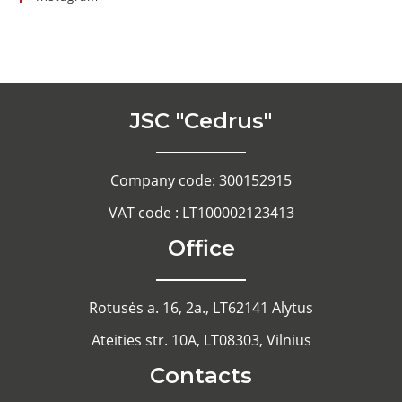
JSC "Cedrus"
Company code: 300152915
VAT code : LT100002123413
Office
Rotusės a. 16, 2a., LT62141 Alytus
Ateities str. 10A, LT08303, Vilnius
Contacts