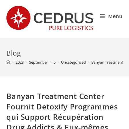
Menu
Blog
>
2023
>
September
>
5
>
Uncategorized
>
Banyan Treatment Cen
Banyan Treatment Center
Fournit Detoxify Programmes
qui Support Récupération
Drug Addicts & Eux-mêmes