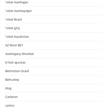
1xbet Azerbajan
1xbet Azerbaydjan
1xbet Brazil
1xbet giriş
1xbet Kazahstan
AZ Most BET
Azerbajany Mostbet
b1bet apostas
Betmotion brazil
Betturkey
blog
Casibom
casino