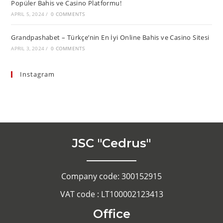
Popüler Bahis ve Casino Platformu!
APRIL 5, 2024
/
0 COMMENTS
Grandpashabet – Türkçe’nin En İyi Online Bahis ve Casino Sitesi
APRIL 3, 2024
/
0 COMMENTS
Instagram
JSC "Cedrus"
Company code: 300152915
VAT code : LT100002123413
Office