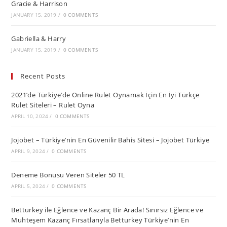
Gracie & Harrison
JANUARY 15, 2019
/
0 COMMENTS
Gabriella & Harry
JANUARY 15, 2019
/
0 COMMENTS
Recent Posts
2021’de Türkiye’de Online Rulet Oynamak İçin En İyi Türkçe
Rulet Siteleri – Rulet Oyna
APRIL 10, 2024
/
0 COMMENTS
Jojobet – Türkiye’nin En Güvenilir Bahis Sitesi – Jojobet Türkiye
APRIL 9, 2024
/
0 COMMENTS
Deneme Bonusu Veren Siteler 50 TL
APRIL 5, 2024
/
0 COMMENTS
Betturkey ile Eğlence ve Kazanç Bir Arada! Sınırsız Eğlence ve
Muhteşem Kazanç Fırsatlarıyla Betturkey Türkiye’nin En