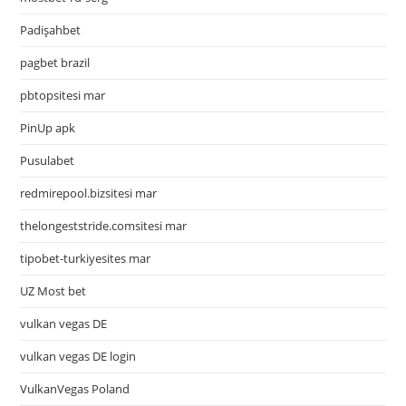
Padişahbet
pagbet brazil
pbtopsitesi mar
PinUp apk
Pusulabet
redmirepool.bizsitesi mar
thelongeststride.comsitesi mar
tipobet-turkiyesites mar
UZ Most bet
vulkan vegas DE
vulkan vegas DE login
VulkanVegas Poland