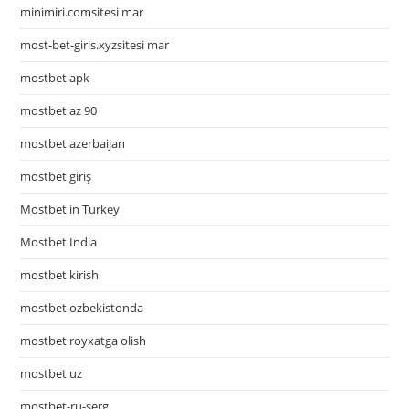
minimiri.comsitesi mar
most-bet-giris.xyzsitesi mar
mostbet apk
mostbet az 90
mostbet azerbaijan
mostbet giriş
Mostbet in Turkey
Mostbet India
mostbet kirish
mostbet ozbekistonda
mostbet royxatga olish
mostbet uz
mostbet-ru-serg