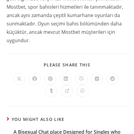
Mostbet, spor bahisleri hizmetleri ile tanınmaktadır,
ancak aynı zamanda çeşitli kumarhane oyunları da
sunmaktadır. Oyun seçimi bahis bölümünden daha
küçüktür, ancak mevcut Mostbet müşterileri için
uygundur.
PLEASE SHARE THIS
YOU MIGHT ALSO LIKE
A Bisexual Chat place Designed for Singles who