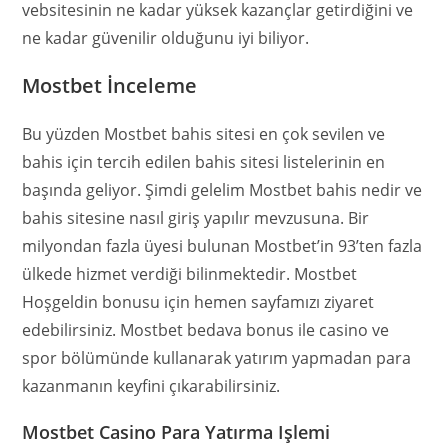
vebsitesinin ne kadar yüksek kazançlar getirdiğini ve
ne kadar güvenilir olduğunu iyi biliyor.
Mostbet İnceleme
Bu yüzden Mostbet bahis sitesi en çok sevilen ve
bahis için tercih edilen bahis sitesi listelerinin en
başında geliyor. Şimdi gelelim Mostbet bahis nedir ve
bahis sitesine nasıl giriş yapılır mevzusuna. Bir
milyondan fazla üyesi bulunan Mostbet’in 93’ten fazla
ülkede hizmet verdiği bilinmektedir. Mostbet
Hoşgeldin bonusu için hemen sayfamızı ziyaret
edebilirsiniz. Mostbet bedava bonus ile casino ve
spor bölümünde kullanarak yatırım yapmadan para
kazanmanın keyfini çıkarabilirsiniz.
Mostbet Casino Para Yatırma Işlemi