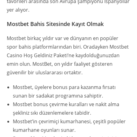
favorileri arasında son Avrupa şampiyonu İspanyollar
yer alıyor.
Mostbet Bahis Sitesinde Kayıt Olmak
Mostbet birkaç yıldır var ve dünyanın en popüler
spor bahis platformlarından biri. Oradayken Mostbet
Casino Hoş Geldiniz Paketi’ne kaydolduğunuzdan
emin olun. MostBet, on yıldır faaliyet gösteren
güvenilir bir uluslararası ortaktır.
Mostbet, üyelere bonus para kazanma fırsatı
sunan bir sadakat programına sahiptir.
Mostbet bonus çevirme kuralları ve nakit alma
şekliniz sıkı düzenlemelere tabidir.
Mostbet’in çevrimiçi kumarhanesi, çeşitli popüler
kumarhane oyunları sunar.