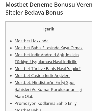
Mostbet Deneme Bonusu Veren
Siteler Bedava Bonus
İçerik
Mostbet Hakkında
Mostbet Bahis Sitesinde Kayıt Olmak
Mostbet Indir Android Apk, Ios Için
Türkiye ️ Uygulaması Nasıl Indirilir
Mostbet Türkiye Bahis Nasıl Yapılır?
Mostbet Casino Indir Arşivleri
Mostbet: Hindistan’ın En İyi Spor
Bahisleri Ve Kumar Kuruluşunun İlgi
Alanı Olabilir
Promosyon Kodlarına Sahip En Iyi
Mostbet Bahis