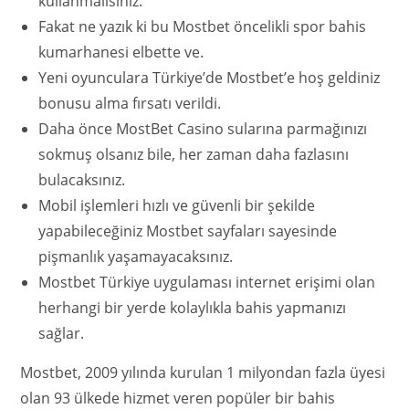
kullanmalısınız.
Fakat ne yazık ki bu Mostbet öncelikli spor bahis
kumarhanesi elbette ve.
Yeni oyunculara Türkiye’de Mostbet’e hoş geldiniz
bonusu alma fırsatı verildi.
Daha önce MostBet Casino sularına parmağınızı
sokmuş olsanız bile, her zaman daha fazlasını
bulacaksınız.
Mobil işlemleri hızlı ve güvenli bir şekilde
yapabileceğiniz Mostbet sayfaları sayesinde
pişmanlık yaşamayacaksınız.
Mostbet Türkiye uygulaması internet erişimi olan
herhangi bir yerde kolaylıkla bahis yapmanızı
sağlar.
Mostbet, 2009 yılında kurulan 1 milyondan fazla üyesi
olan 93 ülkede hizmet veren popüler bir bahis