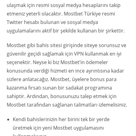
ulaşmak için resmi sosyal medya hesaplarını takip
etmeniz yeterli olacaktır. Mostbet Türkiye resmi
Twitter hesabı bulunan ve sosyal medya
uygulamalarını aktif bir şekilde kullanan bir şirkettir.
Mostbet gibi bahis sitesi girişinde siteye sorunsuz ve
güvenilir geçidi sağlamak için VPN kullanmak en iyi
seçenektir. Neyse ki biz Mostbet’in ödemeler
konusunda verdiği hizmeti en ince ayrıntısına kadar
sizlere anlatacağız. Mostbet, üyelere bonus para
kazanma fırsatı sunan bir sadakat programına
sahiptir. Ardından, bonusunuzu talep etmek için
Mostbet tarafından sağlanan talimatları izlemelisiniz.
Kendi bahislerinizin her birini tek bir yerde
üretmek için yeni Mostbet uygulamasını