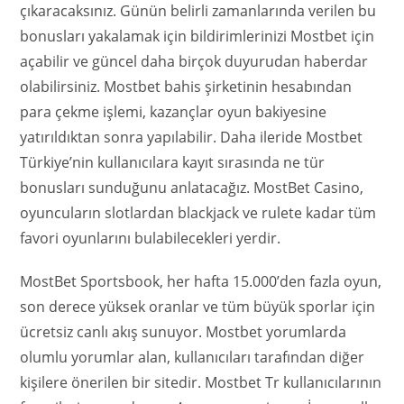
çıkaracaksınız. Günün belirli zamanlarında verilen bu
bonusları yakalamak için bildirimlerinizi Mostbet için
açabilir ve güncel daha birçok duyurudan haberdar
olabilirsiniz. Mostbet bahis şirketinin hesabından
para çekme işlemi, kazançlar oyun bakiyesine
yatırıldıktan sonra yapılabilir. Daha ileride Mostbet
Türkiye’nin kullanıcılara kayıt sırasında ne tür
bonusları sunduğunu anlatacağız. MostBet Casino,
oyuncuların slotlardan blackjack ve rulete kadar tüm
favori oyunlarını bulabilecekleri yerdir.
MostBet Sportsbook, her hafta 15.000’den fazla oyun,
son derece yüksek oranlar ve tüm büyük sporlar için
ücretsiz canlı akış sunuyor. Mostbet yorumlarda
olumlu yorumlar alan, kullanıcıları tarafından diğer
kişilere önerilen bir sitedir. Mostbet Tr kullanıcılarının