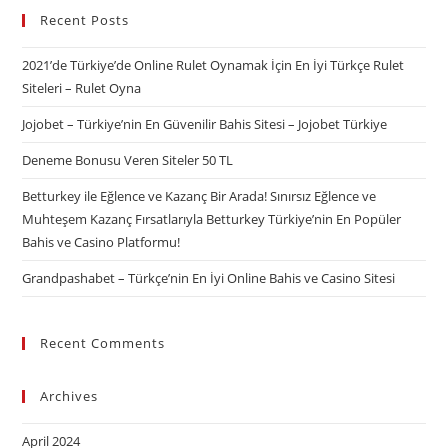
Recent Posts
2021’de Türkiye’de Online Rulet Oynamak İçin En İyi Türkçe Rulet
Siteleri – Rulet Oyna
Jojobet – Türkiye’nin En Güvenilir Bahis Sitesi – Jojobet Türkiye
Deneme Bonusu Veren Siteler 50 TL
Betturkey ile Eğlence ve Kazanç Bir Arada! Sınırsız Eğlence ve
Muhteşem Kazanç Fırsatlarıyla Betturkey Türkiye’nin En Popüler
Bahis ve Casino Platformu!
Grandpashabet – Türkçe’nin En İyi Online Bahis ve Casino Sitesi
Recent Comments
Archives
April 2024