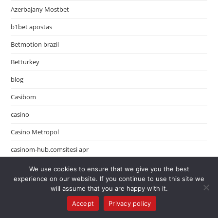
Azerbajany Mostbet
b1bet apostas
Betmotion brazil
Betturkey
blog
Casibom
casino
Casino Metropol
casinom-hub.comsitesi apr
Galabet
We use cookies to ensure that we give you the best
experience on our website. If you continue to use this site we
Grandpashabet
will assume that you are happy with it.
Hitbet
Accept
Privacy policy