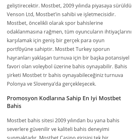
geliştirecektir. Mostbet, 2009 yılında piyasaya sürüldü
Venson Ltd, Mostbet’in sahibi ve işletmecisidir.
Mostbet, öncelikli olarak spor bahislerine
odaklanmasına rağmen, tüm oyuncuların ihtiyaçlarını
karşılamak için geniş bir gerçek para oyun
portföyüne sahiptir. Mostbet Turkey sporun
hayranları yaklaşan turnuva için bir başka potansiyel
favori olan voleybol üzerine bahis oynayabilir. Bahis
şirketi Mostbet tr bahis oynayabileceğiniz turnuva
Polonya ve Slovenya’da gerçekleşecek.
Promosyon Kodlarına Sahip En Iyi Mostbet
Bahis
Mostbet bahis sitesi 2009 yılından bu yana bahis
severlere güvenilir ve kaliteli bahis deneyimi
sunmaktadır. Mostbet Casino girişini tek bir