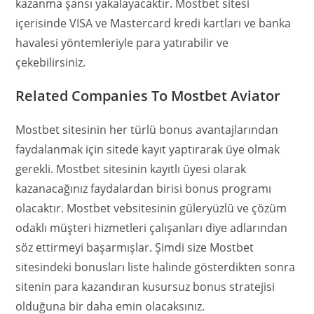
kazanma şansı yakalayacaktır. Mostbet sitesi
içerisinde VISA ve Mastercard kredi kartları ve banka
havalesi yöntemleriyle para yatırabilir ve
çekebilirsiniz.
Related Companies To Mostbet Aviator
Mostbet sitesinin her türlü bonus avantajlarından
faydalanmak için sitede kayıt yaptırarak üye olmak
gerekli. Mostbet sitesinin kayıtlı üyesi olarak
kazanacağınız faydalardan birisi bonus programı
olacaktır. Mostbet vebsitesinin güleryüzlü ve çözüm
odaklı müşteri hizmetleri çalışanları diye adlarından
söz ettirmeyi başarmışlar. Şimdi size Mostbet
sitesindeki bonusları liste halinde gösterdikten sonra
sitenin para kazandıran kusursuz bonus stratejisi
olduğuna bir daha emin olacaksınız.