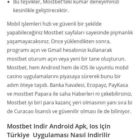
Bu teşvikler, Mostbet’teki kumar deneyiminizi
kesinlikle geliştirecektir.
Mobil işlemleri hızlı ve güvenli bir şekilde
yapabileceğiniz Mostbet sayfaları sayesinde pişmanlık
yaşamayacaksınız. Once yüklendikten sonra,
programı açın ve Gmail hesabınızı kullanarak
mostbet oturum açın veya yeni bir tane oluşturun.
Mostbet, hem Android hem de iOS ile uyumlu mobil
casino uygulamalarını piyasaya sürerek bunu bir
adım öteye taşıdı. Banka havalesi, Ecopayz, PayKasa
ve mostbet Papara ile saha Haberleri ni çekebilirsiniz.
Mostbet iyi biri para kazanç yeri olmasının yanı sıra bi
de Curacao lisanslı ve güvenilir olması ile de biliniyor.
Mostbet Indir Android Apk, Ios Için
Türkiye ️ Uygulaması Nasıl Indirilir