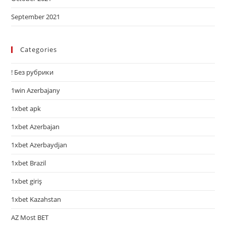
September 2021
Categories
! Без рубрики
1win Azerbajany
1xbet apk
1xbet Azerbajan
1xbet Azerbaydjan
1xbet Brazil
1xbet giriş
1xbet Kazahstan
AZ Most BET