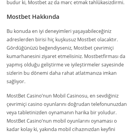
budur ki, Mostbet az da mərc etmək təhlükəsizdirmi.
Mostbet Hakkında
Bu konuda en iyi deneyimleri yaşayabileceğiniz
adreslerden birisi hiç kuşkusuz Mostbet olacaktır.
Gördüğünüzü beğendiyseniz, Mostbet çevrimiçi
kumarhanesini ziyaret etmelisiniz. Mostbetfirması da
yapmış olduğu geliştirme ve iyileştirmeler sayesinde
sizlerin bu dönemi daha rahat atlatmanıza imkan
sağlıyor.
MostBet Casino’nun Mobil Casinosu, en sevdiğiniz
çevrimiçi casino oyunlarını doğrudan telefonunuzdan
veya tabletinizden oynamanın harika bir yoludur.
MostBet Casino’nun mobil oyunlarını oynaması o
kadar kolay ki, yakında mobil cihazınızdan keyfini