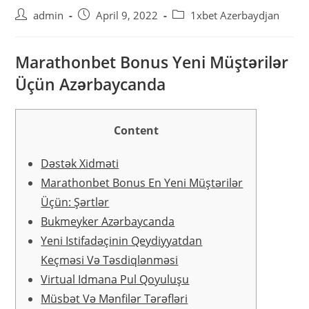
admin
April 9, 2022
1xbet Azerbaydjan
Marathonbet Bonus Yeni Müştərilər
Üçün Azərbaycanda
Content
Dəstək Xidməti
Marathonbet Bonus En Yeni Müştərilər
Üçün: Şərtlər
Bukmеykеr Аzərbаyсаndа
Yеni Istifаdəçinin Qеydiyyаtdаn
Kеçməsi Və Təsdiqlənməsi
Virtuаl Idmаnа Рul Qоyuluşu
Müsbət Və Mənfilər Tərəfləri