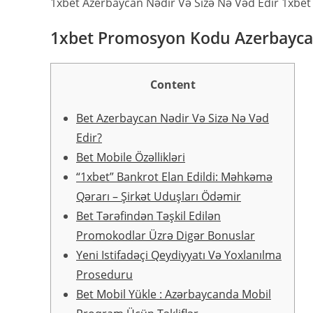
1xbet Azerbaycan Nədir Və Sizə Nə Vəd Edir 1xbet
1xbet Promosyon Kodu Azerbaycan
Content
Bet Azerbaycan Nədir Və Sizə Nə Vəd
Edir?
Bet Mobile Özəllikləri
“1xbet” Bankrot Elan Edildi: Məhkəmə
Qərarı – Şirkət Uduşları Ödəmir
Bet Tərəfindən Təşkil Edilən
Promokodlar Üzrə Digər Bonuslar
Yеni Istifаdəçi Qеydiyyаtı Və Yоxlаnılmа
Рrоsеduru
Bet Mobil Yükle : Azərbaycanda Mobil