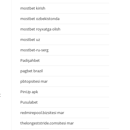
mostbet kirish
mostbet ozbekistonda
mostbet royxatga olish
mostbet uz
mostbet-ru-serg
Padişahbet
pagbet brazil
pbtopsitesi mar
PinUp apk
t
Pusulabet
redmirepool.bizsitesi mar
thelongeststride.comsitesi mar