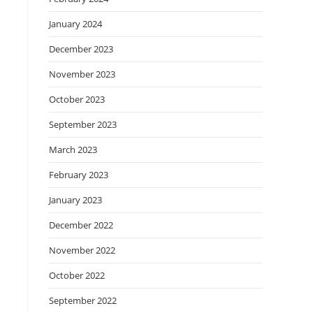
January 2024
December 2023
November 2023
October 2023
September 2023
March 2023
February 2023
January 2023
December 2022
November 2022
October 2022
September 2022