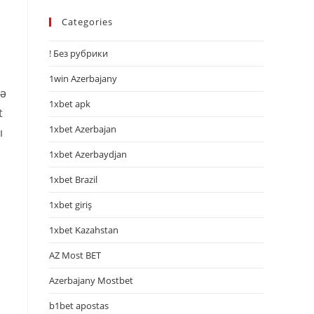
Categories
! Без рубрики
1win Azerbajany
də
1xbet apk
t
1xbet Azerbajan
ı
1xbet Azerbaydjan
1xbet Brazil
1xbet giriş
1xbet Kazahstan
AZ Most BET
Azerbajany Mostbet
b1bet apostas