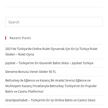
Recent Posts
2021’de Türkiye’de Online Rulet Oynamak İçin En İyi Türkçe Rulet
Siteleri – Rulet Oyna
Jojobet – Türkiye’nin En Güvenilir Bahis Sitesi – Jojobet Türkiye
Deneme Bonusu Veren Siteler 50 TL
Betturkey ile Eğlence ve Kazanç Bir Arada! Sınırsız Eğlence ve
Muhteşem Kazanç Fırsatlarıyla Betturkey Türkiye’nin En Popüler
Bahis ve Casino Platformu!
Grandpashabet – Türkçe’nin En İyi Online Bahis ve Casino Sitesi