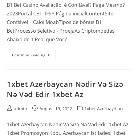
B1 Bet Casino Avaliação ️ é Confiável? Paga Mesmo?
2023Portal CBT- IFSP Página inicialContentSite
Confiável Caloi MoabTipos de bônus B1
BetProcesso Seletivo - ProejaAs Criptomoedas
Abaixo de 1 Real que Você…
Continue Reading
1xbet Azerbaycan Nədir Və Sizə
Nə Vəd Edir 1xbet Az
admin
August 19, 2022
1xbet Azerbaydjan
1xbet Azerbaycan Nədir Və Sizə Nə Vəd Edir 1xbet Az
1xbet Promosyon Kodu Azerbaycan Istifadəsi 1xbet