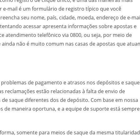
 como registro de clique único, é uma das maneiras mais
r e-mail é um formulário de registro típico que você
preencha seu nome, país, cidade, moeda, endereço de e-mai
á tentando acessar apresenta informações sobre apostas e
ce atendimento telefônico via 0800, ou seja, por meio de
ue ainda não é muito comum nas casas de apostas que atua
o problemas de pagamento e atrasos nos depósitos e saque
as reclamações estão relacionadas à falta de envio de
 de saque diferentes dos de depósito. Com base em nossa
os de maneira oportuna, e a equipe de suporte está sempre
aforma, somente para meios de saque da mesma titularida