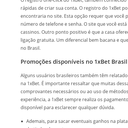
O registro one-click do 1xBet, também conhecido
rápidas de criar sua conta. O registro do 1xBet po
encontraria no site. Esta opção requer que você 
número de telefone e senha. O site que você est
cassinos. Outro ponto positivo é que a casa ofere
ligação gratuita. Um diferencial bem bacana e q
no Brasil.
Promoções disponíveis no 1xBet Brasil
Alguns usuários brasileiros também têm relatad
na 1xBet. É importante ressaltar que muitas dess
comprovantes necessários ou ao uso de métodos
experiência, a 1xBet sempre realiza os pagament
disponível para esclarecer qualquer dúvida.
Ademais, para sacar eventuais ganhos na plat