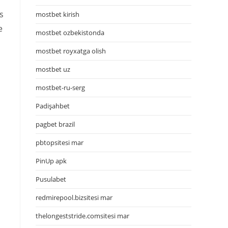
s
mostbet kirish
e
mostbet ozbekistonda
mostbet royxatga olish
mostbet uz
mostbet-ru-serg
Padişahbet
pagbet brazil
pbtopsitesi mar
PinUp apk
Pusulabet
redmirepool.bizsitesi mar
thelongeststride.comsitesi mar