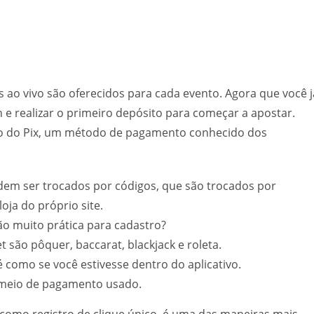
 ao vivo são oferecidos para cada evento. Agora que você j
n e realizar o primeiro depósito para começar a apostar.
so do Pix, um método de pagamento conhecido dos
odem ser trocados por códigos, que são trocados por
oja do próprio site.
o muito prática para cadastro?
t são pôquer, baccarat, blackjack e roleta.
 como se você estivesse dentro do aplicativo.
 meio de pagamento usado.