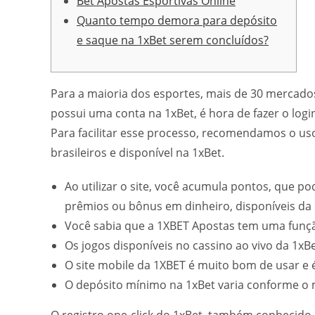
Bet Apostas Esportivas Online
Quanto tempo demora para depósito
e saque na 1xBet serem concluídos?
Para a maioria dos esportes, mais de 30 mercados
possui uma conta na 1xBet, é hora de fazer o logi
Para facilitar esse processo, recomendamos o u
brasileiros e disponível na 1xBet.
Ao utilizar o site, você acumula pontos, que p
prêmios ou bônus em dinheiro, disponíveis da l
Você sabia que a 1XBET Apostas tem uma funçã
Os jogos disponíveis no cassino ao vivo da 1xBe
O site mobile da 1XBET é muito bom de usar e é
O depósito mínimo na 1xBet varia conforme o