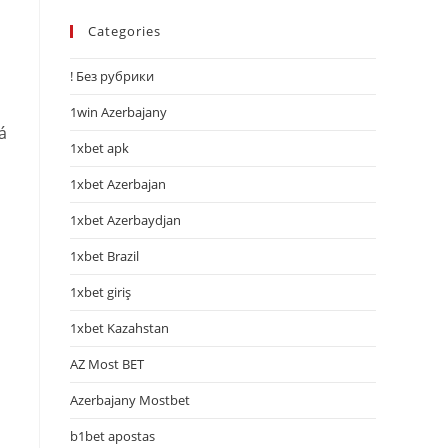
Categories
! Без рубрики
1win Azerbajany
á
1xbet apk
1xbet Azerbajan
1xbet Azerbaydjan
1xbet Brazil
1xbet giriş
1xbet Kazahstan
AZ Most BET
Azerbajany Mostbet
b1bet apostas