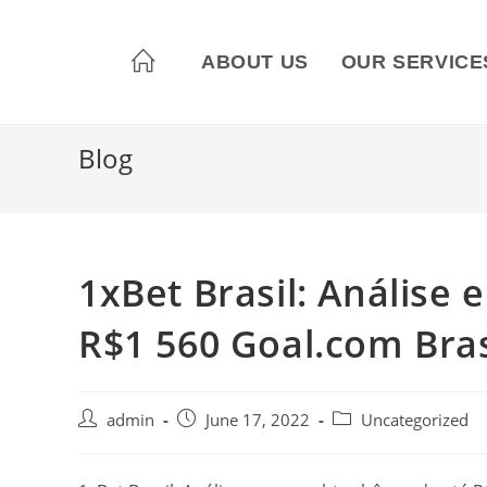
ABOUT US
OUR SERVICE
Blog
1xBet Brasil: Análise
R$1 560 Goal.com Bra
admin
June 17, 2022
Uncategorized