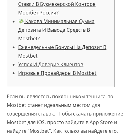
Ставки В Букмекерской Конторе
Мостбет Россия?
Какова Минимальная Сумма
Депозита И Вывода Средств В
Mostbet?
Еженедельные Бонусы На Депозит В
Mostbet
Успех И Доверие Клиентов
Игровые Провайдеры В Mostbet
Если вы являетесь поклонником тенниса, то
Mostbet станет идеальным местом для
совершения ставок. Чтобы скачать приложение
Mostbet для iOS, просто зайдите в App Store и
найдите “Mostbet”. Как только вы найдете его,