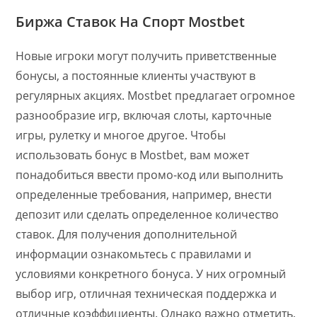
Биржа Ставок На Спорт Mostbet
Новые игроки могут получить приветственные
бонусы, а постоянные клиенты участвуют в
регулярных акциях. Mostbet предлагает огромное
разнообразие игр, включая слоты, карточные
игры, рулетку и многое другое. Чтобы
использовать бонус в Mostbet, вам может
понадобиться ввести промо-код или выполнить
определенные требования, например, внести
депозит или сделать определенное количество
ставок. Для получения дополнительной
информации ознакомьтесь с правилами и
условиями конкретного бонуса. У них огромный
выбор игр, отличная техническая поддержка и
отличные коэффициенты. Однако важно отметить,