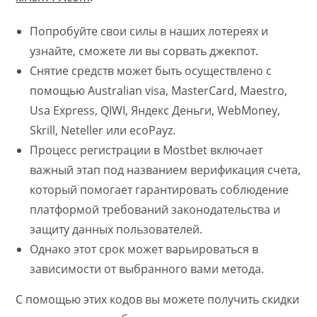
Попробуйте свои силы в наших лотереях и
узнайте, сможете ли вы сорвать джекпот.
Снятие средств может быть осуществлено с
помощью Australian visa, MasterCard, Maestro,
Usa Express, QIWI, Яндекс Деньги, WebMoney,
Skrill, Neteller или ecoPayz.
Процесс регистрации в Mostbet включает
важный этап под названием верификация счета,
который помогает гарантировать соблюдение
платформой требований законодательства и
защиту данных пользователей.
Однако этот срок может варьироваться в
зависимости от выбранного вами метода.
С помощью этих кодов вы можете получить скидки