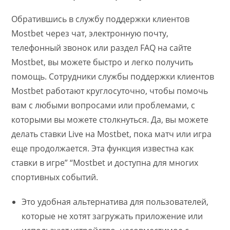
Обратившись в службу поддержки клиентов
Mostbet через чат, электронную почту,
телефонный звонок или раздел FAQ на сайте
Mostbet, вы можете быстро и легко получить
помощь. Сотрудники службы поддержки клиентов
Mostbet работают круглосуточно, чтобы помочь
вам с любыми вопросами или проблемами, с
которыми вы можете столкнуться. Да, вы можете
делать ставки Live на Mostbet, пока матч или игра
еще продолжается. Эта функция известна как
ставки в игре” “Mostbet и доступна для многих
спортивных событий.
Это удобная альтернатива для пользователей,
которые не хотят загружать приложение или