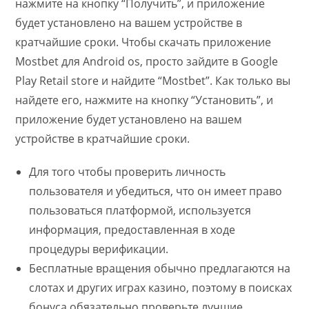
нажмите на кнопку “Получить”, и приложение
будет установлено на вашем устройстве в
кратчайшие сроки. Чтобы скачать приложение
Mostbet для Android os, просто зайдите в Google
Play Retail store и найдите “Mostbet”. Как только вы
найдете его, нажмите на кнопку “Установить”, и
приложение будет установлено на вашем
устройстве в кратчайшие сроки.
Для того чтобы проверить личность
пользователя и убедиться, что он имеет право
пользоваться платформой, используется
информация, предоставленная в ходе
процедуры верификации.
Бесплатные вращения обычно предлагаются на
слотах и других играх казино, поэтому в поисках
бонуса обязательно проверьте лучшие