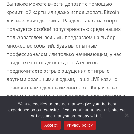
Вы также можете внести депозит с помощью
кредитной карты или даже использовать Bitcoin
для внесения депозита. Раздел ставок на спорт
пользуется особой популярностью среди наших
пользователей, ведь мы предлагаем на выбор
множество событий. Будь вы опытным
профессионалом или только начинающим, у нас
найдется что-то для каждого. А если вы
предпочитаете острые ощущения от игры с
другими реальными людьми, наше LIVE-казино
позволит вам сделать именно это. Общайтесь с
другими игроками и даже с крупье, пока играете в
свои любимые игры.
We use cookies to ensure that we give you the best
experience on our website. If you continue to use this site we
will assume that you are happy with it.
Есть Вопросы? – Свяжитесь С Mostbet
Узбекистан В Социальных Сетях
Accept
Privacy policy