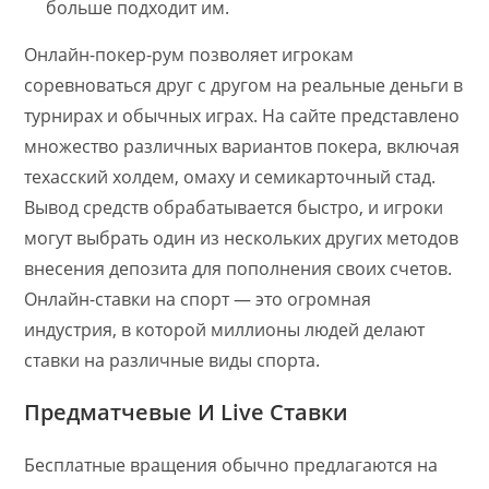
больше подходит им.
Онлайн-покер-рум позволяет игрокам
соревноваться друг с другом на реальные деньги в
турнирах и обычных играх. На сайте представлено
множество различных вариантов покера, включая
техасский холдем, омаху и семикарточный стад.
Вывод средств обрабатывается быстро, и игроки
могут выбрать один из нескольких других методов
внесения депозита для пополнения своих счетов.
Онлайн-ставки на спорт — это огромная
индустрия, в которой миллионы людей делают
ставки на различные виды спорта.
Предматчевые И Live Ставки
Бесплатные вращения обычно предлагаются на