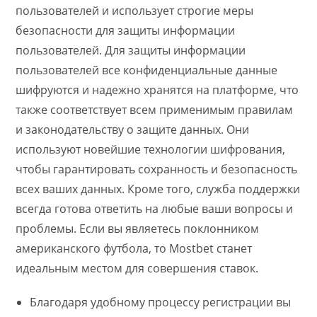
пользователей и использует строгие меры
безопасности для защиты информации
пользователей. Для защиты информации
пользователей все конфиденциальные данные
шифруются и надежно хранятся на платформе, что
также соответствует всем применимым правилам
и законодательству о защите данных. Они
используют новейшие технологии шифрования,
чтобы гарантировать сохранность и безопасность
всех ваших данных. Кроме того, служба поддержки
всегда готова ответить на любые ваши вопросы и
проблемы. Если вы являетесь поклонником
американского футбола, то Mostbet станет
идеальным местом для совершения ставок.
Благодаря удобному процессу регистрации вы