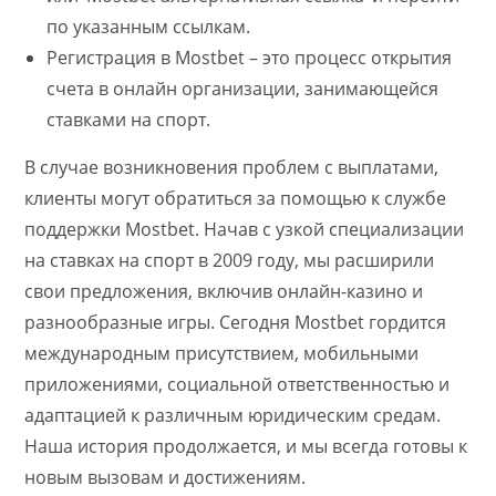
по указанным ссылкам.
Регистрация в Mostbet – это процесс открытия
счета в онлайн организации, занимающейся
ставками на спорт.
В случае возникновения проблем с выплатами,
клиенты могут обратиться за помощью к службе
поддержки Mostbet. Начав с узкой специализации
на ставках на спорт в 2009 году, мы расширили
свои предложения, включив онлайн-казино и
разнообразные игры. Сегодня Mostbet гордится
международным присутствием, мобильными
приложениями, социальной ответственностью и
адаптацией к различным юридическим средам.
Наша история продолжается, и мы всегда готовы к
новым вызовам и достижениям.