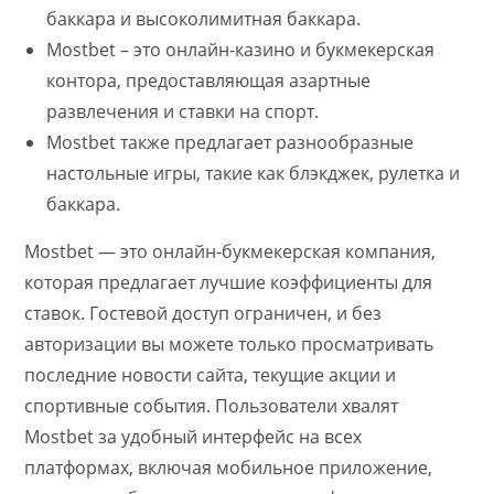
баккара и высоколимитная баккара.
Mostbet – это онлайн-казино и букмекерская
контора, предоставляющая азартные
развлечения и ставки на спорт.
Mostbet также предлагает разнообразные
настольные игры, такие как блэкджек, рулетка и
баккара.
Mostbet — это онлайн-букмекерская компания,
которая предлагает лучшие коэффициенты для
ставок. Гостевой доступ ограничен, и без
авторизации вы можете только просматривать
последние новости сайта, текущие акции и
спортивные события. Пользователи хвалят
Mostbet за удобный интерфейс на всех
платформах, включая мобильное приложение,