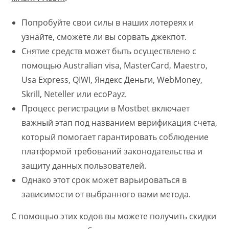
Попробуйте свои силы в наших лотереях и
узнайте, сможете ли вы сорвать джекпот.
Снятие средств может быть осуществлено с
помощью Australian visa, MasterCard, Maestro,
Usa Express, QIWI, Яндекс Деньги, WebMoney,
Skrill, Neteller или ecoPayz.
Процесс регистрации в Mostbet включает
важный этап под названием верификация счета,
который помогает гарантировать соблюдение
платформой требований законодательства и
защиту данных пользователей.
Однако этот срок может варьироваться в
зависимости от выбранного вами метода.
С помощью этих кодов вы можете получить скидки