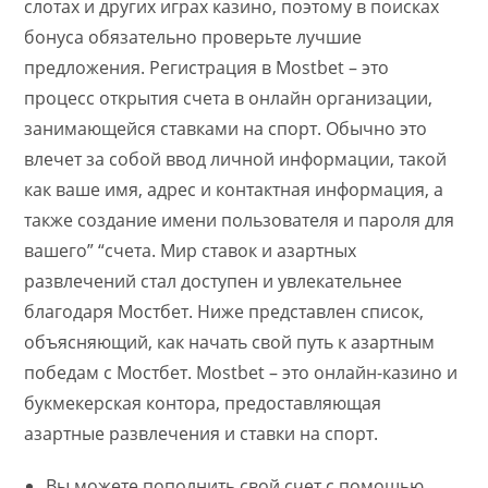
слотах и других играх казино, поэтому в поисках
бонуса обязательно проверьте лучшие
предложения. Регистрация в Mostbet – это
процесс открытия счета в онлайн организации,
занимающейся ставками на спорт. Обычно это
влечет за собой ввод личной информации, такой
как ваше имя, адрес и контактная информация, а
также создание имени пользователя и пароля для
вашего” “счета. Мир ставок и азартных
развлечений стал доступен и увлекательнее
благодаря Мостбет. Ниже представлен список,
объясняющий, как начать свой путь к азартным
победам с Мостбет. Mostbet – это онлайн-казино и
букмекерская контора, предоставляющая
азартные развлечения и ставки на спорт.
Вы можете пополнить свой счет с помощью