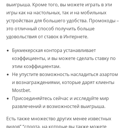
выигрыша. Кроме того, вы можете играть в эти
игры как на настольных, так и на мобильных
устройствах для большего удобства. Промокоды –
это отличный способ получить больше
удовольствия от ставок в Интернете.
Букмекерская контора устанавливает
коэффициенты, и вы можете сделать ставку по
этим коэффициентам.
Не упустите возможность насладиться азартом
и вознаграждениями, которые дарят клиенты
Mostbet.
Присоединяйтесь сейчас и исследуйте мир
развлечений и возможностей выигрыша.
Есть также множество других менее известных
видов” “спорта, на которые вы также можете