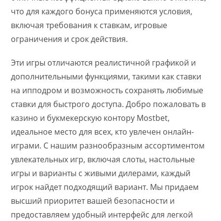
что для каждого бонуса применяются условия,
включая требования к ставкам, игровые
ограничения и срок действия.
Эти игры отличаются реалистичной графикой и
дополнительными функциями, такими как ставки
на ипподром и возможность сохранять любимые
ставки для быстрого доступа. Добро пожаловать в
казино и букмекерскую контору Mostbet,
идеальное место для всех, кто увлечен онлайн-
играми. С нашим разнообразным ассортиментом
увлекательных игр, включая слоты, настольные
игры и варианты с живыми дилерами, каждый
игрок найдет подходящий вариант. Мы придаем
высший приоритет вашей безопасности и
предоставляем удобный интерфейс для легкой