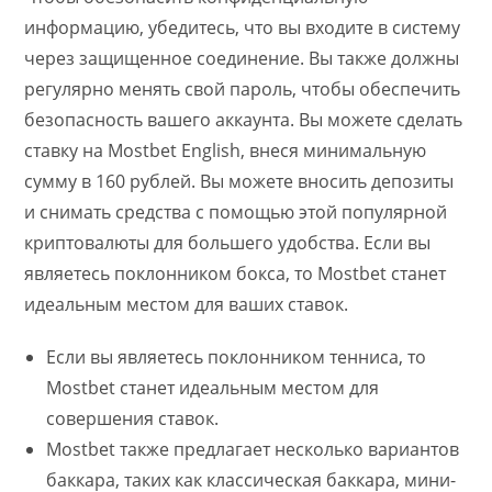
информацию, убедитесь, что вы входите в систему
через защищенное соединение. Вы также должны
регулярно менять свой пароль, чтобы обеспечить
безопасность вашего аккаунта. Вы можете сделать
ставку на Mostbet English, внеся минимальную
сумму в 160 рублей. Вы можете вносить депозиты
и снимать средства с помощью этой популярной
криптовалюты для большего удобства. Если вы
являетесь поклонником бокса, то Mostbet станет
идеальным местом для ваших ставок.
Если вы являетесь поклонником тенниса, то
Mostbet станет идеальным местом для
совершения ставок.
Mostbet также предлагает несколько вариантов
баккара, таких как классическая баккара, мини-