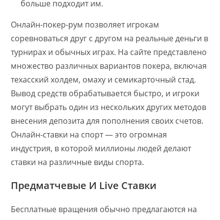
больше подходит им.
Онлайн-покер-рум позволяет игрокам
соревноваться друг с другом на реальные деньги в
турнирах и обычных играх. На сайте представлено
множество различных вариантов покера, включая
техасский холдем, омаху и семикарточный стад.
Вывод средств обрабатывается быстро, и игроки
могут выбрать один из нескольких других методов
внесения депозита для пополнения своих счетов.
Онлайн-ставки на спорт — это огромная
индустрия, в которой миллионы людей делают
ставки на различные виды спорта.
Предматчевые И Live Ставки
Бесплатные вращения обычно предлагаются на