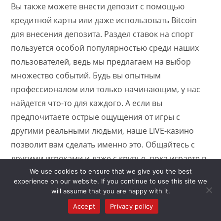
Вы также можете внести депозит с помощью
кредитной карты или даже использовать Bitcoin
для внесения депозита. Раздел ставок на спорт
пользуется особой популярностью среди наших
пользователей, ведь мы предлагаем на выбор
множество событий. Будь вы опытным
профессионалом или только начинающим, у нас
найдется что-то для каждого. А если вы
предпочитаете острые ощущения от игры с
другими реальными людьми, наше LIVE-казино
позволит вам сделать именно это. Общайтесь с
другими игроками и даже с крупье, пока играете в
свои любимые игры.
We use cookies to ensure that we give you the best
experience on our website. If you continue to use this site we
will assume that you are happy with it.
Есть Вопросы? – Свяжитесь С Mostbet
Узбекистан В Социальных Сетях
Accept
Privacy policy