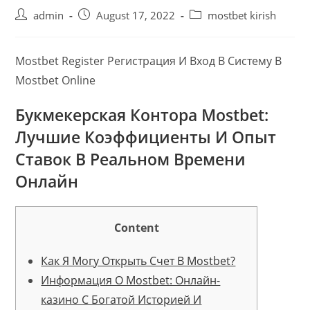
admin
August 17, 2022
mostbet kirish
Mostbet Register Регистрация И Вход В Систему В
Mostbet Online
Букмекерская Контора Mostbet:
Лучшие Коэффициенты И Опыт
Ставок В Реальном Времени
Онлайн
Content
Как Я Могу Открыть Счет В Mostbet?
Информация О Mostbet: Онлайн-
казино С Богатой Историей И