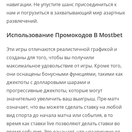
навигации. Не упустите шанс присоединиться к
нам и погрузиться в захватывающий мир азартных
развлечений.
Использование Промокодов В Mostbet
Эти игры отличаются реалистичной графикой и
созданы для того, чтобы вы получили
максимальное удовольствие от игры. Кроме того,
они оснащены бонусными функциями, такими как
джекпоты с долларовыми шарами и
прогрессивные джекпоты, которые могут
значительно увеличить ваш выигрыш. Пре-матч
означает, что вы можете сделать ставку на любой
вид спорта до начала матча или события, в то
время как ставки live позволяют делать ставки во
время события. Это означает, что независимо от