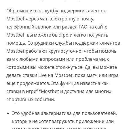
Обратившись в службу поддержки клиентов
Mostbet через чат, электронную почту,
телефонный звонок или раздел FAQ на сайте
Mostbet, вы можете быстро и легко получить
помощь. Сотрудники службы поддержки клиентов
Mostbet работают круглосуточно, чтобы помочь
вам с любыми вопросами или проблемами, с
которыми вы можете столкнуться. Да, вы можете
делать ставки Live на Mostbet, пока матч или игра
еще продолжается. Эта функция известна как
ставки в игре” “Mostbet и доступна для многих
спортивных событий.
Это удобная альтернатива для пользователей,
которые не хотят загружать приложение или