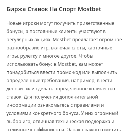
Биржа Ставок На Спорт Mostbet
Новые игроки могут получить приветственные
бонусы, а постоянные клиенты участвуют в
регулярных акциях. Mostbet предлагает огромное
разнообразие игр, включая слоты, карточные
игры, рулетку и многое другое. Чтобы
использовать бонус в Mostbet, вам может
понадобиться ввести промо-код или выполнить
определенные требования, например, внести
депозит или сделать определенное количество
ставок. Для получения дополнительной
информации ознакомьтесь с правилами и
условиями конкретного бонуса. У них огромный
выбор игр, отличная техническая поддержка и
отличные коэффициенты. Однако важно отметить,