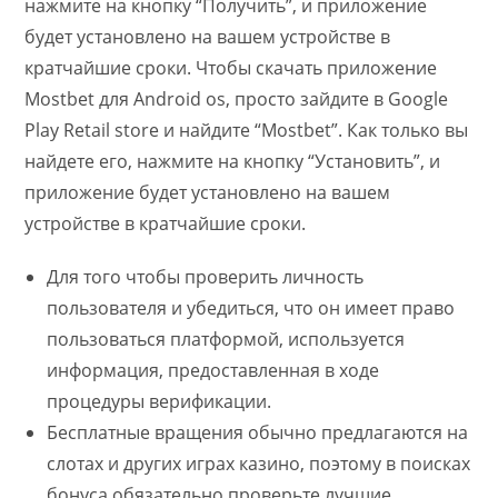
нажмите на кнопку “Получить”, и приложение
будет установлено на вашем устройстве в
кратчайшие сроки. Чтобы скачать приложение
Mostbet для Android os, просто зайдите в Google
Play Retail store и найдите “Mostbet”. Как только вы
найдете его, нажмите на кнопку “Установить”, и
приложение будет установлено на вашем
устройстве в кратчайшие сроки.
Для того чтобы проверить личность
пользователя и убедиться, что он имеет право
пользоваться платформой, используется
информация, предоставленная в ходе
процедуры верификации.
Бесплатные вращения обычно предлагаются на
слотах и других играх казино, поэтому в поисках
бонуса обязательно проверьте лучшие