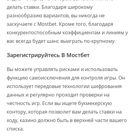
делать ставки. Благодаря широкому
разнообразию вариантов, вы никогда не
заскучаете с Mostbet. Кроме того, благодаря
конкурентоспособным коэффициентам и линиям у
вас всегда будет шанс выиграть по-крупному.
Зарегистрируйтесь В Мостбет
Вы можете управлять рисками и использовать
функцию самоисключения для контроля игры. Он
использует передовые технологии шифрования
данных и регулярно проходит проверки на
честность игр. Если вы ищете букмекерскую
контору, которая позволит вам делать ставки на
ходу, казино должно быть в верхней части вашего
списка.