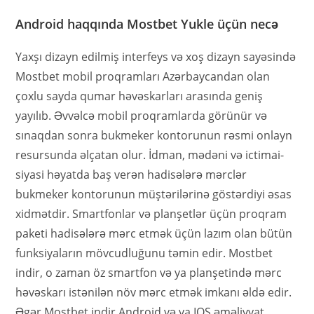
Android haqqında Mostbet Yukle üçün necə
Yaxşı dizayn edilmiş interfeys və xoş dizayn sayəsində
Mostbet mobil proqramları Azərbaycandan olan
çoxlu sayda qumar həvəskarları arasında geniş
yayılıb. Əvvəlcə mobil proqramlarda görünür və
sınaqdan sonra bukmeker kontorunun rəsmi onlayn
resursunda əlçatan olur. İdman, mədəni və ictimai-
siyasi həyatda baş verən hadisələrə mərclər
bukmeker kontorunun müştərilərinə göstərdiyi əsas
xidmətdir. Smartfonlar və planşetlər üçün proqram
paketi hadisələrə mərc etmək üçün lazım olan bütün
funksiyaların mövcudluğunu təmin edir. Mostbet
indir, o zaman öz smartfon və ya planşetində mərc
həvəskarı istənilən növ mərc etmək imkanı əldə edir.
Əgər Mostbet indir Android və ya IOS əməliyyat