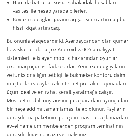
Həm də bəttorlar sosial şəbəkədəki hesabları
vasitəsi ilə hesab yarada bilərlər.
Böyük məbləğlər qazanmaq şansınızı artırmaq bu
hissi ikiqat artıracaq.
Bu onunla əlaqədardır ki, Azərbaycandan olan qumar
həvəskarları daha çox Android və İOS əməliyyat
sistemləri ilə işləyən mobil cihazlarından oyunlar
çıxarmaq üçün istifadə edirlər. Yeni texnologiyaların
və funksionallığın tətbiqi ilə bukmeker kontoru daimi
müştəriləri və əyləncəli İnternet portalının qonaqları
üçün ideal və ən rahat şərait yaratmağa çalışır.
Mostbet mobil müştərisini quraşdırarkən oyunçudan
bir neçə addımı tamamlaması tələb olunur. Faylların
quraşdırma paketinin quraşdırılmasına başlamazdan
əvvəl naməlum mənbələrdən proqram təminatının
quraşdırılmasına icazə verməlisiniz.