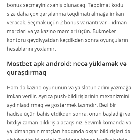
bonus seçməyiniz xahiş olunacaq. Təqdimat kodu
sizə daha çox qarşılanma təqdimatı almağa imkan
verəcək. Seçmək üçün 2 bonus variantı var – idman
mərcləri və ya kazino mərcləri üçün. Bukmeker
kontoru qeydiyyatdan keçdikdən sonra oyunçuların
hesablarını yoxlamır.
Mostbet apk android: necə yükləmək və
quraşdırmaq
Həm də kazino oyununun və ya slotun adını yazmağa
imkan verilir. Ayrıca push-bildirişlərinin mexanizmini
aydınlaşdırmaq və göstərmək lazımdır. Bəzi bir
hadisə üçün bahis etdikdən sonra, onun başladığı və
bitdiyi zaman bildiriş alacaqsınız. Sevimli komanda və
ya idmançının matçları haqqında oxşar bildirişləri də