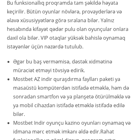
Bu funksionallıq proqramda tam şəkildə həyata
keçirilir. Bütün oyunlar növlərə, provayderlərə və
əlavə xüsusiyyətlərə görə sıralana bilər. Yalnız
hesabında kifayət qədər pulu olan oyunçular onlara
daxil ola bilər. VIP otaqlar yüksək bahislə oynamaq
istəyənlər üçün nəzərdə tutulub.
Əgər bu baş verməmisə, dəstək xidmətinə
müraciət etməyi tövsiyə edirik.
Mostbet AZ indir quraşdırma faylları paketi ya
masaüstü kompüterdən istifadə etməklə, həm də
sonradan smartfon və ya planşetə ötürülməklə və
ya mobil cihazdan istifadə etməklə istifadə edilə
bilər.
Mostbet Indir oyunçu kazino oyunları oynamaq və
idmana mərc etmək imkanı əldə edir.Rahat