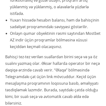
funksionallıq və gözəl dizayn, proqram artıq
yüklənmiş və yüklənmiş, o əlavələrlə yüzlərlə
istifadə.
Yuxarı hissədə hesabın balansı, həm də bahisçinin
sadəliyət proqramındakı səviyyəsi göstərilir.
Onlayn qumar obyektinin rəsmi saytından Mostbet
AZ indir üçün proqramlar bölməsinə xüsusi
keçiddən keçməli olacaqsınız.
Bahisçi tez-tez verilən suallardan birini seçə və ya öz
sualını yazmaq olar. Əksər hallarda operator bir neçə
dəqiqə ərzində cavab verir. “Əlaqə” bölməsində
Telegramdakı çat üçün link mövcuddur. Keçid üçün
mesajlaşma proqramının loqosuna basıb, əməliyyatı
təsdiqləmək lazımdır. Burada, saytdakı çatda olduğu
kimi, bir sualı seçə və avtomatik cavab əldə edə
bilərsiniz.