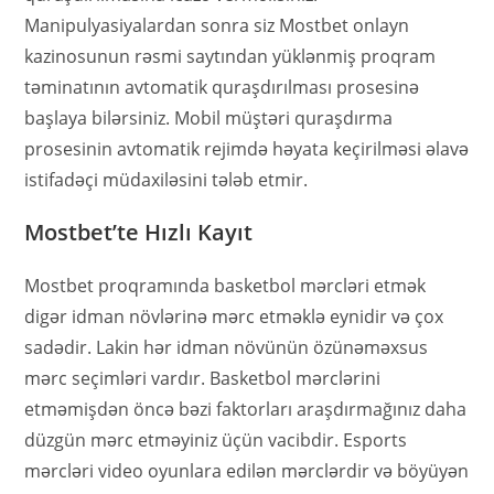
Manipulyasiyalardan sonra siz Mostbet onlayn
kazinosunun rəsmi saytından yüklənmiş proqram
təminatının avtomatik quraşdırılması prosesinə
başlaya bilərsiniz. Mobil müştəri quraşdırma
prosesinin avtomatik rejimdə həyata keçirilməsi əlavə
istifadəçi müdaxiləsini tələb etmir.
Mostbet’te Hızlı Kayıt
Mostbet proqramında basketbol mərcləri etmək
digər idman növlərinə mərc etməklə eynidir və çox
sadədir. Lakin hər idman növünün özünəməxsus
mərc seçimləri vardır. Basketbol mərclərini
etməmişdən öncə bəzi faktorları araşdırmağınız daha
düzgün mərc etməyiniz üçün vacibdir. Esports
mərcləri video oyunlara edilən mərclərdir və böyüyən