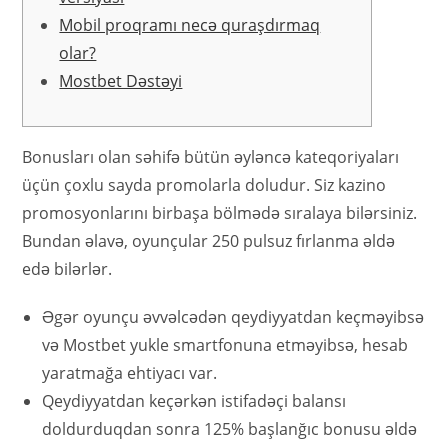
Mobil proqramı necə quraşdırmaq
olar?
Mostbet Dəstəyi
Bonusları olan səhifə bütün əyləncə kateqoriyaları
üçün çoxlu sayda promolarla doludur. Siz kazino
promosyonlarını birbaşa bölmədə sıralaya bilərsiniz.
Bundan əlavə, oyunçular 250 pulsuz fırlanma əldə
edə bilərlər.
Əgər oyunçu əvvəlcədən qeydiyyatdan keçməyibsə
və Mostbet yukle smartfonuna etməyibsə, hesab
yaratmağa ehtiyacı var.
Qeydiyyatdan keçərkən istifadəçi balansı
doldurduqdan sonra 125% başlanğıc bonusu əldə