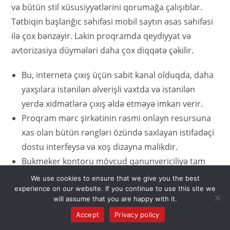
və bütün stil xüsusiyyətlərini qorumağa çalışıblar.
Tətbiqin başlanğıc səhifəsi mobil saytın əsas səhifəsi
ilə çox bənzəyir. Lakin proqramda qeydiyyat və
avtorizasiya düymələri daha çox diqqətə çəkilir.
Bu, internetə çıxış üçün sabit kanal olduqda, daha
yaxşılara istənilən əlverişli vaxtda və istənilən
yerdə xidmətlərə çıxış əldə etməyə imkan verir.
Proqram mərc şirkətinin rəsmi onlayn resursuna
xas olan bütün rəngləri özündə saxlayan istifadəçi
dostu interfeysə və xoş dizayna malikdir.
Bukmeker kontoru mövcud qanunvericiliyə tam
uyğun fəaliyyət göstərdiyi üçün Mostbet app
We use cookies to ensure that we give you the best
experience on our website. If you continue to use this site we
quraşdırmağa dəyər.
will assume that you are happy with it.
Rahat və aydın naviqasiya sizə lazım olan məlumatı
Accept
Privacy policy
tapmağı asanlaşdırır.