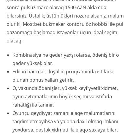
sonra pulsuz mərc olaraq 1500 AZN əldə edə
bilərsiniz. Üstəlik, üstünlükləri nəzərə alsanız, məlum
olur ki, Mostbet bukmeker kontoru öz hobbisi ilə pul
qazanmağa başlamaq istəyənlər üçün ideal seçim
olacaq.
Kombinasiya nə qədər yaxşı olarsa, ödəniş bir o
qədər yüksək olar.
Edilən hər mərc loyallıq proqramında istifadə
olunan bonus xalları gətirir.
O, vaxtında ödənişlər, yüksək keyfiyyətli xidmət,
oyun avtomatlarının böyük seçimi və istifadə
rahatlığı ilə tanınır.
Oyunçu qeydiyyat zamanı əlaqə məlumatlarını
təqdim etməyibsə və ya ona daxil olmaq imkanı
yoxdursa, dəstək xidməti ilə əlaqə saxlaya bilər.