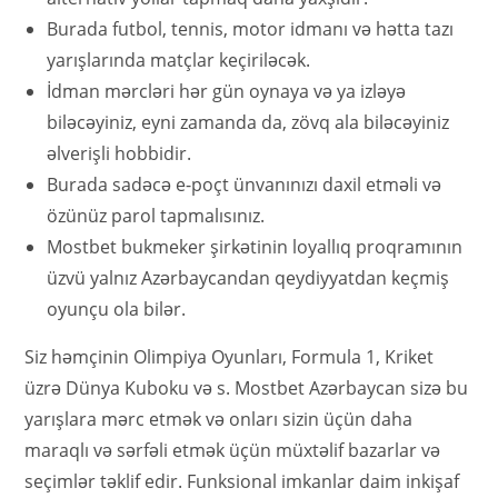
Burada futbol, tennis, motor idmanı və hətta tazı
yarışlarında matçlar keçiriləcək.
İdman mərcləri hər gün oynaya və ya izləyə
biləcəyiniz, eyni zamanda da, zövq ala biləcəyiniz
əlverişli hobbidir.
Burada sadəcə e-poçt ünvanınızı daxil etməli və
özünüz parol tapmalısınız.
Mostbet bukmeker şirkətinin loyallıq proqramının
üzvü yalnız Azərbaycandan qeydiyyatdan keçmiş
oyunçu ola bilər.
Siz həmçinin Olimpiya Oyunları, Formula 1, Kriket
üzrə Dünya Kuboku və s. Mostbet Azərbaycan sizə bu
yarışlara mərc etmək və onları sizin üçün daha
maraqlı və sərfəli etmək üçün müxtəlif bazarlar və
seçimlər təklif edir. Funksional imkanlar daim inkişaf