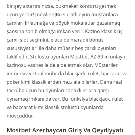
bir şey axtarırsınızsa, bukmeker kontoru getmək
üçün yerdir! [newline]Bu sürətli oyun müştərilərə
çarxları fırlatmağa və böyük mükafatlar qazanmaq
şansına sahib olmağa imkan verir. Kazino klassik üç
çarxlı slot seçimini, eləcə də maraqlı bonus
xüsusiyyətləri ilə daha müasir beş çarxlı oyunları
təklif edir. Stolüstü oyunları Mostbet AZ-90-ın onlayn
kazinosu vasitəsilə də əldə etmək olar. Müştərilər
immersiv virtual mühitdə blackjack, rulet, baccarat və
poker kimi klassiklərdən həzz ala bilərlər. Daha real
təcrübə üçün bu oyunları canlı dilerlərə qarşı
oynamaq imkanı da var. Bu funksiya blackjack, rulet
və baccarat kimi klassik stolüstü oyunlarda
mövcuddur.
Mostbet Azerbaycan Giriş Və Qeydiyyatı