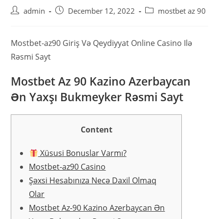
admin
December 12, 2022
mostbet az 90
Mostbet-az90 Giriş Və Qeydiyyat Online Casino Ilə
Rəsmi Sayt
Mostbet Az 90 Kazino Azerbaycan
Ən Yaxşı Bukmeyker Rəsmi Sayt
Content
Xüsusi Bonuslar Varmı?
Mostbet-az90 Casino
Şəxsi Hesabınıza Necə Daxil Olmaq
Olar
Mostbet Az-90 Kazino Azerbaycan Ən