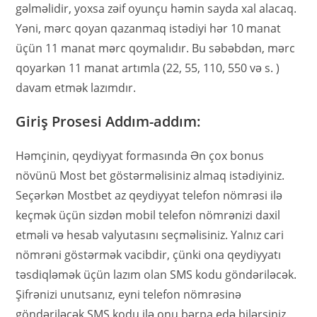
gəlməlidir, yoxsa zəif oyunçu həmin sayda xal alacaq.
Yəni, mərc qoyan qazanmaq istədiyi hər 10 manat
üçün 11 manat mərc qoymalıdır. Bu səbəbdən, mərc
qoyarkən 11 manat artımla (22, 55, 110, 550 və s. )
davam etmək lazımdır.
Giriş Prosesi Addım-addım:
Həmçinin, qeydiyyat formasında Ən çox bonus
növünü Most bet göstərməlisiniz almaq istədiyiniz.
Seçərkən Mostbet az qeydiyyat telefon nömrəsi ilə
keçmək üçün sizdən mobil telefon nömrənizi daxil
etməli və hesab valyutasını seçməlisiniz. Yalnız cari
nömrəni göstərmək vacibdir, çünki ona qeydiyyatı
təsdiqləmək üçün lazım olan SMS kodu göndəriləcək.
Şifrənizi unutsanız, eyni telefon nömrəsinə
göndəriləcək SMS kodu ilə onu bərpa edə bilərsiniz.