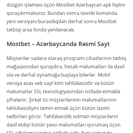
düzgün işləməsi üçün Mostbet Azərbaycan apk faylını
quraşdırmalısınız. Bundan sonra texniki komanda
yeni versiyanı buraxdıqdan dərhal sonra Mostbet
tətbiqi arxa fonda yenilənəcək.
Mostbet – Azərbaycanda Rəsmi Sayt
Müştərilər sadəcə olaraq proqramı cihazlarının tətbiq
mağazasından quraşdıra, hesab məlumatları ilə daxil
ola və dərhal oynamağa başlaya bilərlər. Mobil
versiya əsas veb sayt kimi təhlükəsizdir və bütün
məlumatlar SSL texnologiyasından istifadə etməklə
şifrələnir. Şirkət öz müştərilərinin məlumatlarının
təhlükəsizliyini təmin etmək üçün bütün lazımi
tədbirləri görür. Təhlükəsizlik xidməti müştərilərin
daxil etdiyi bütün şəxsi məlumatları qorumaq üçün