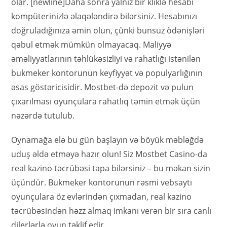
olar. [newline]Daha sonra yalnız bir kliklə hesabı
kompüterinizlə əlaqələndirə bilərsiniz. Hesabınızı
doğruladığınıza əmin olun, çünki bunsuz ödənişləri
qəbul etmək mümkün olmayacaq. Maliyyə
əməliyyatlarının təhlükəsizliyi və rahatlığı istənilən
bukmeker kontorunun keyfiyyət və populyarlığının
əsas göstəricisidir. Mostbet-də depozit və pulun
çıxarılması oyunçulara rahatlıq təmin etmək üçün
nəzərdə tutulub.
Oynamağa elə bu gün başlayın və böyük məbləğdə
uduş əldə etməyə hazır olun! Siz Mostbet Casino-da
real kazino təcrübəsi tapa bilərsiniz – bu məkan sizin
üçündür. Bukmeker kontorunun rəsmi vebsaytı
oyunçulara öz evlərindən çıxmadan, real kazino
təcrübəsindən həzz almaq imkanı verən bir sıra canlı
dilerlərlə oyun təklif edir.