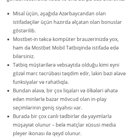
Misal üçün, aşağıda Azərbaycandan olan
istifadəçilər üçün hazırda əlçatan olan bonuslar
göstərilib.
Mostbet-in təkcə kompüter brauzerinizdə yox,
həm də Mostbet Mobil Tətbiqində istifadə edə
bilərsiniz.
Tətbiq müştərilərə vebsaytda olduğu kimi eyni
gözəl mərc təcrübəsi təqdim edir, lakin bəzi əlavə
funksiyalar və rahatlıqla.
Bundan əlavə, bir çox liqaları və ölkələri əhatə
edən minlərlə bazar mövcud olan in-play
seçimlərinin geniş siyahısı var.
Burada bir çox canlı tədbirlər də yayımlarla
müşayiət olunur – belə matçlar xüsusi media
pleyer ikonası ilə qeyd olunur.