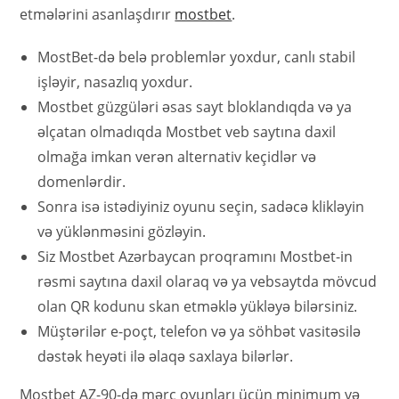
etmələrini asanlaşdırır
mostbet
.
MostBet-də belə problemlər yoxdur, canlı stabil
işləyir, nasazlıq yoxdur.
Mostbet güzgüləri əsas sayt bloklandıqda və ya
əlçatan olmadıqda Mostbet veb saytına daxil
olmağa imkan verən alternativ keçidlər və
domenlərdir.
Sonra isə istədiyiniz oyunu seçin, sadəcə klikləyin
və yüklənməsini gözləyin.
Siz Mostbet Azərbaycan proqramını Mostbet-in
rəsmi saytına daxil olaraq və ya vebsaytda mövcud
olan QR kodunu skan etməklə yükləyə bilərsiniz.
Müştərilər e-poçt, telefon və ya söhbət vasitəsilə
dəstək heyəti ilə əlaqə saxlaya bilərlər.
Mostbet AZ-90-də mərc oyunları üçün minimum və