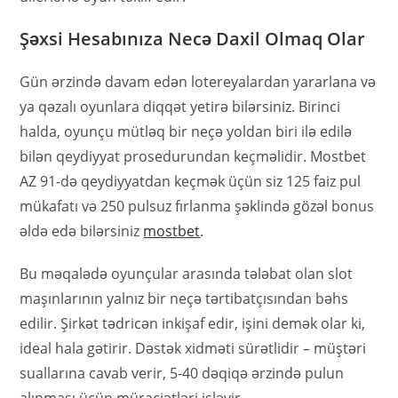
Şəxsi Hesabınıza Necə Daxil Olmaq Olar
Gün ərzində davam edən lotereyalardan yararlana və
ya qəzalı oyunlara diqqət yetirə bilərsiniz. Birinci
halda, oyunçu mütləq bir neçə yoldan biri ilə edilə
bilən qeydiyyat prosedurundan keçməlidir. Mostbet
AZ 91-də qeydiyyatdan keçmək üçün siz 125 faiz pul
mükafatı və 250 pulsuz fırlanma şəklində gözəl bonus
əldə edə bilərsiniz
mostbet
.
Bu məqalədə oyunçular arasında tələbat olan slot
maşınlarının yalnız bir neçə tərtibatçısından bəhs
edilir. Şirkət tədricən inkişaf edir, işini demək olar ki,
ideal hala gətirir. Dəstək xidməti sürətlidir – müştəri
suallarına cavab verir, 5-40 dəqiqə ərzində pulun